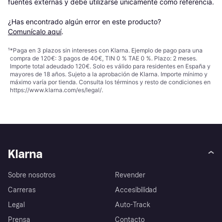
fuentes externas y debe utilizarse únicamente como referencia.

¿Has encontrado algún error en este producto? 
Comunícalo aquí
.
¹
*Paga en 3 plazos sin intereses con Klarna. Ejemplo de pago para una
compra de 120€: 3 pagos de 40€, TIN 0 % TAE 0 %. Plazo: 2 meses.
Importe total adeudado 120€. Solo es válido para residentes en España y
mayores de 18 años. Sujeto a la aprobación de Klarna. Importe mínimo y
máximo varía por tienda. Consulta los términos y resto de condiciones en
https://www.klarna.com/es/legal/
.
Klarna
Sobre nosotros
Revender
Carreras
Accesibilidad
Legal
Auto-Track
Prensa
Contacto