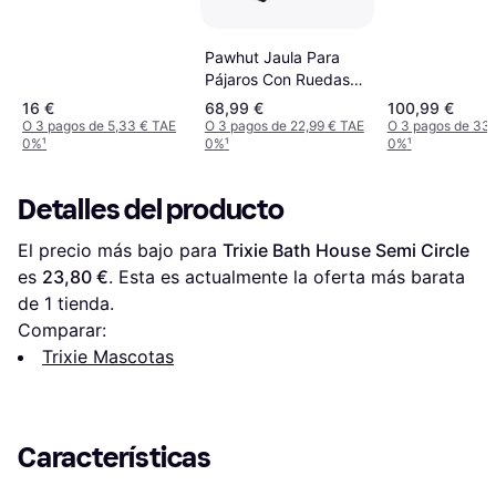
Pawhut Jaula Para
Pájaros Con Ruedas
50 x 49 x 137 cm
16 €
68,99 €
100,99 €
Blanco
O 3 pagos de 5,33 € TAE
O 3 pagos de 22,99 € TAE
O 3 pagos de 33,
0%
¹
0%
¹
0%
¹
Detalles del producto
El precio más bajo para 
Trixie Bath House Semi Circle
es 
23,80 €
. Esta es actualmente la oferta más barata 
de 1 tienda.
Comparar:
Trixie Mascotas
Características