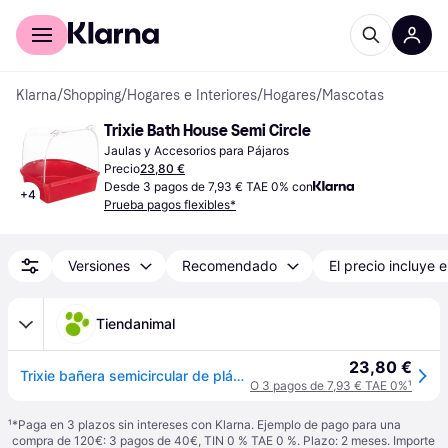
Comprar con Klarna
Para empresas
Klarna
/
Shopping
/
Hogares e Interiores
/
Hogares
/
Mascotas
Trixie Bath House Semi Circle
Jaulas y Accesorios para Pájaros
Precio
23,80 €
Desde 3 pagos de 7,93 € TAE 0% con
+
4
Prueba pagos flexibles*
Versiones
Recomendado
El precio incluye e
Tiendanimal
23,80 €
Trixie bañera semicircular de plástico multicolor para pájaros
O 3 pagos de 7,93 € TAE 0%
¹
¹
*Paga en 3 plazos sin intereses con Klarna. Ejemplo de pago para una
compra de 120€: 3 pagos de 40€, TIN 0 % TAE 0 %. Plazo: 2 meses. Importe