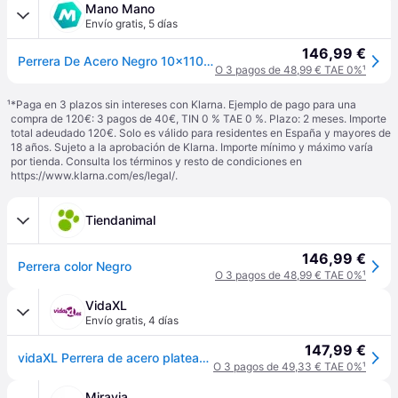
Mano Mano
Envío gratis
,
5 días
146,99 €
Perrera De Acero Negro 10x110x110 Cm Vidaxl
O 3 pagos de 48,99 € TAE 0%
¹
¹
*Paga en 3 plazos sin intereses con Klarna. Ejemplo de pago para una
compra de 120€: 3 pagos de 40€, TIN 0 % TAE 0 %. Plazo: 2 meses. Importe
total adeudado 120€. Solo es válido para residentes en España y mayores de
18 años. Sujeto a la aprobación de Klarna. Importe mínimo y máximo varía
por tienda. Consulta los términos y resto de condiciones en
https://www.klarna.com/es/legal/
.
Tiendanimal
146,99 €
Perrera color Negro
O 3 pagos de 48,99 € TAE 0%
¹
VidaXL
Envío gratis
,
4 días
147,99 €
vidaXL Perrera de acero plateado 10x110x110 cm - Plateado
O 3 pagos de 49,33 € TAE 0%
¹
Miravia