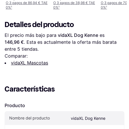
Gris 2x2 m
O 3 pagos de 86,94 € TAE
O 3 pagos de 38,98 € TAE
O 3 pagos de 70,
0%
¹
0%
¹
0%
¹
Detalles del producto
El precio más bajo para 
vidaXL Dog Kenne
 es 
146,96 €
. Esta es actualmente la oferta más barata 
entre 
5
 tiendas.
Comparar:
vidaXL Mascotas
Características
Producto
Nombre del producto
vidaXL Dog Kenne