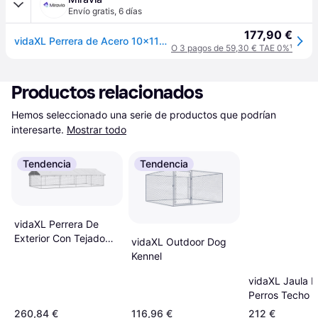
Envío gratis
,
6 días
177,90 €
vidaXL Perrera de Acero 10x110x110 cm Casa Jaula Perro Cachorro Mascota Color Negro, Plateado, y mas
O 3 pagos de 59,30 € TAE 0%
¹
Productos relacionados
Hemos seleccionado una serie de productos que podrían 
interesarte.
Mostrar todo
Tendencia
Tendencia
vidaXL Perrera De
Exterior Con Tejado
vidaXL Outdoor Dog
600x300x150 cm
Kennel
vidaXL Jaula 
Perros Techo Y
Acero Galvani
260,84 €
116,96 €
212 €