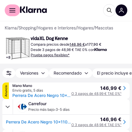
Comprar con Klarna
Para empresas
Klarna
/
Shopping
/
Hogares e Interiores
/
Hogares
/
Mascotas
vidaXL Dog Kenne
Compara precios desde
146,96 €
a
177,90 €
Desde 3 pagos de 48,98 € TAE 0% con
Prueba pagos flexibles*
+
8
Versiones
Recomendado
El precio incluye e
Mano Mano
Anuncio
146,99 €
Envío gratis
,
5 días
O 3 pagos de 48,99 € TAE 0%
¹
Perrera De Acero Negro 10x110x110 Cm Vidaxl
Carrefour
·
Precio más bajo
3-5 días
146,96 €
Perrera De Acero Negro 10x110x110 Cm Vidaxl
O 3 pagos de 48,98 € TAE 0%
¹