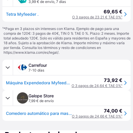
3,99 € de envío
,
7 días
69,65 €
Tetra Myfeeder .
O 3 pagos de 23,21 € TAE 0%
¹
¹
*Paga en 3 plazos sin intereses con Klarna. Ejemplo de pago para una
compra de 120€: 3 pagos de 40€, TIN 0 % TAE 0 %. Plazo: 2 meses. Importe
total adeudado 120€. Solo es válido para residentes en España y mayores de
18 años. Sujeto a la aprobación de Klarna. Importe mínimo y máximo varía
por tienda. Consulta los términos y resto de condiciones en
https://www.klarna.com/es/legal/
.
Carrefour
7-10 días
73,92 €
Máquina Expendedora Myfeeder Tetra
O 3 pagos de 24,64 € TAE 0%
¹
Galope Store
7,99 € de envío
74,00 €
Comedero automático para mascotas Tetra My feeder - Noir
O 3 pagos de 24,66 € TAE 0%
¹