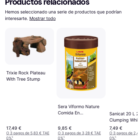
Productos relacionados
Hemos seleccionado una serie de productos que podrían 
interesarte.
Mostrar todo
Trixie Rock Plateau
With Tree Stump
Sera Viformo Nature
Comida En
Sanicat 20 L 2
Comprimidos 2 x 250
Clumping Whit
ml
Blanca Aglome
17,49 €
9,85 €
7,49 €
Sin Perfume 1
O 3 pagos de 5,83 € TAE
O 3 pagos de 3,28 € TAE
O 3 pagos de 2,4
0%
¹
0%
¹
0%
¹