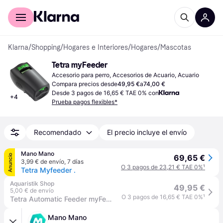
Comprar con Klarna
Para empresas
Klarna
/
Shopping
/
Hogares e Interiores
/
Hogares
/
Mascotas
Tetra myFeeder
Accesorio para perro, Accesorios de Acuario, Acuario
Compara precios desde
49,95 €
a
74,00 €
Desde 3 pagos de 16,65 € TAE 0% con
+
4
Prueba pagos flexibles*
Recomendado
El precio incluye el envío
Mano Mano
Anuncio
69,65 €
3,99 € de envío
,
7 días
O 3 pagos de 23,21 € TAE 0%
¹
Tetra Myfeeder .
Aquaristik Shop
49,95 €
5,00 € de envío
O 3 pagos de 16,65 € TAE 0%
¹
Tetra Automatic Feeder myFeeder
Mano Mano