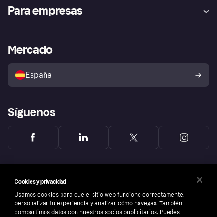
Ayuda
Promesa de protección contra
Para empresas
el fraude
Inicio de sesión
Nuestra promesa
Asistencia al comerciante
Portal de desarrolladores
Klarna app
Bienestar financiero
Acceso empresas
Estado operativo
Mercado
Directorio de tiendas
Configuración de privacidad
Vende con Klarna
Plataformas y socios
Política de protección al
comprador de Klarna
Tu derecho de desistimiento
España
Reclamaciones
Síguenos
Cookies y privacidad
Usamos cookies para que el sitio web funcione correctamente,
personalizar tu experiencia y analizar cómo navegas. También
compartimos datos con nuestros socios publicitarios. Puedes