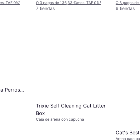
mes. TAE 0%
¹
O 3 pagos de 136,33 €/mes. TAE 0%
¹
O 3 pagos de
7 tiendas
6 tiendas
ra Perros
dad
Trixie Self Cleaning Cat Litter
Box
Caja de arena con capucha
Cat's Best
Arena para ga