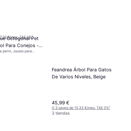
belia Glycozoo
a perro
 7,29 €/mes. TAE 0%
¹
que Octogonal Pet
ol Para Conejos -
a perro, Jaulas para
Nailon
erior
Feandrea Árbol Para Gatos
De Varios Niveles, Beige
45,99 €
O 3 pagos de 15,33 €/mes. TAE 0%
¹
3 tiendas