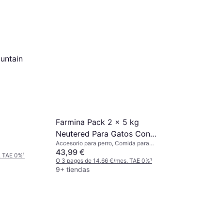
ountain
Farmina Pack 2 x 5 kg
Neutered Para Gatos Con
Accesorio para perro, Comida para
Pollo
gatos
43,99 €
. TAE 0%
¹
O 3 pagos de 14,66 €/mes. TAE 0%
¹
9+ tiendas