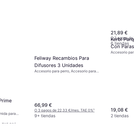
VetNova A
118 Ml
Accesorio par
21,89 €
O 3 pagos de
Kerbl Par
6 tiendas
Con Paras
Accesorio par
Suelo De 
Roedores, Ext
Feliway Recambios Para
Difusores 3 Unidades
Accesorio para perro, Accesorio para
gato
Prime
66,99 €
19,08 €
O 3 pagos de 22,33 €/mes. TAE 0%
¹
omida para
9+ tiendas
2 tiendas
s. TAE 0%
¹