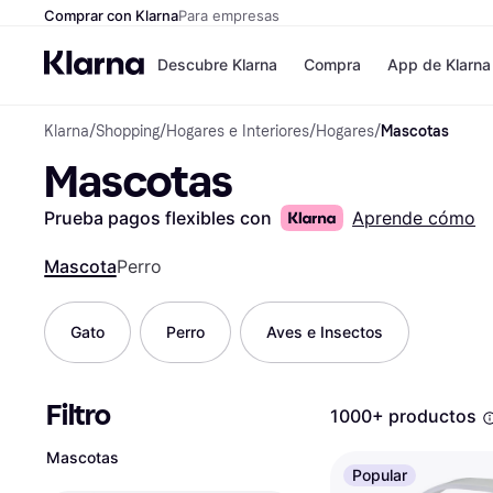
Comprar con Klarna
Para empresas
Descubre Klarna
Compra
App de Klarna
Klarna
/
Shopping
/
Hogares e Interiores
/
Hogares
/
Mascotas
Formas de pag
Tiendas
Mascotas
Formas de pago
MediaMarkt
Paga ahora
Shein
Paga en 3 plazos
Zalando Priv
Prueba pagos flexibles con
Aprende cómo
Paga en 30 días
Zara
Financiación
JD Sports
Mascota
Perro
Klarna en Apple 
Gato
Perro
Aves e Insectos
Directorio de tie
Filtro
1000+ productos
Mascotas
Popular