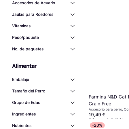
Accesorios de Acuario
Jaulas para Roedores
Vitaminas
Peso/paquete
No. de paquetes
Alimentar
Embalaje
Tamaño del Perro
Farmina N&D Cat 
Grupo de Edad
Grain Free
Accesorio para perro, C
Ingredientes
gatos
19,49 €
O 3 pagos de 6,49 €/me
8 tiendas
-20%
Nutrientes