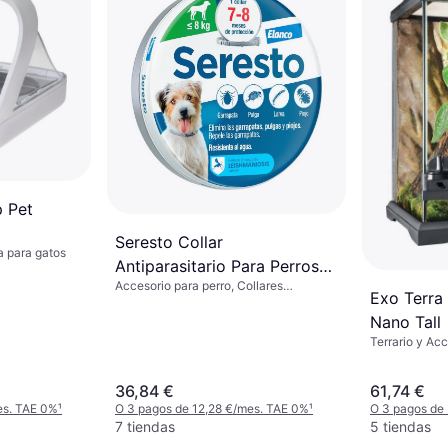
p Pet
Seresto Collar
 para gatos
Antiparasitario Para Perros
Accesorio para perro, Collares
Pack 2 x 38 Cm
Exo Terra 
Antiladridos, Collares para Perros
Nano Tall
Terrario y Ac
36,84 €
61,74 €
es. TAE 0%
¹
O 3 pagos de 12,28 €/mes. TAE 0%
¹
O 3 pagos de
7 tiendas
5 tiendas