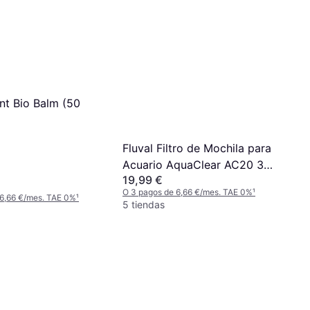
t Bio Balm (50
Fluval Filtro de Mochila para
Acuario AquaClear AC20 379
19,99 €
lph
O 3 pagos de 6,66 €/mes. TAE 0%
¹
 6,66 €/mes. TAE 0%
¹
5 tiendas