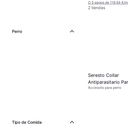
O 3 pagos de 118,64 €/
2 tiendas
Perro
Seresto Collar
Antiparasitario Pa
Accesorio para perro
70 cm Pack 1 Uni
Tipo de Comida