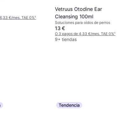
Vetruus Otodine Ear
Cleansing 100ml
 6,33 €/mes. TAE 0%
¹
Soluciones para oídos de perros
13 €
O 3 pagos de 4,33 €/mes. TAE 0%
¹
9+ tiendas
a
Tendencia