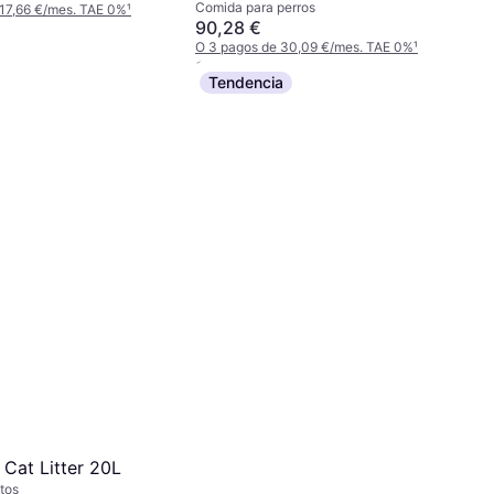
Comida para perros
10kg
 17,66 €/mes. TAE 0%
¹
90,28 €
O 3 pagos de 30,09 €/mes. TAE 0%
¹
6 tiendas
Tendencia
 Cat Litter 20L
tos