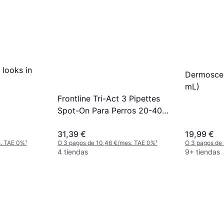
 looks in
Dermoscen
mL)
Frontline Tri-Act 3 Pipettes
Spot-On Para Perros 20-40
kg
31,39 €
19,99 €
s. TAE 0%
¹
O 3 pagos de 10,46 €/mes. TAE 0%
¹
O 3 pagos de
erantes
4 tiendas
9+ tiendas