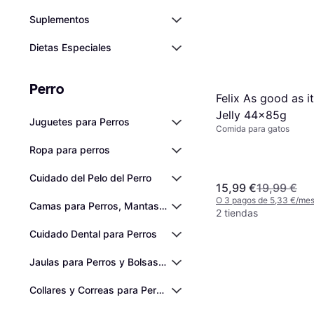
Suplementos
Dietas Especiales
Perro
Felix As good as it
Jelly 44x85g
Juguetes para Perros
Comida para gatos
Ropa para perros
Cuidado del Pelo del Perro
15,99 €
19,99 €
O 3 pagos de 5,33 €/me
Camas para Perros, Mantas para Perros y Alfombrillas Refrig
2 tiendas
Cuidado Dental para Perros
Jaulas para Perros y Bolsas de Transporte para Perros
Collares y Correas para Perros