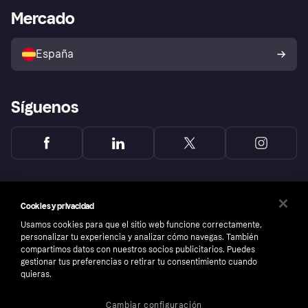
Bienestar financiero
Acceso empresas
Estado operativo
Mercado
Directorio de tiendas
Configuración de privacidad
Vende con Klarna
Plataformas y socios
Política de protección al
comprador de Klarna
Tu derecho de desistimiento
España
Reclamaciones
Síguenos
Cookies y privacidad
Usamos cookies para que el sitio web funcione correctamente,
personalizar tu experiencia y analizar cómo navegas. También
compartimos datos con nuestros socios publicitarios. Puedes
gestionar tus preferencias o retirar tu consentimiento cuando
quieras.
Cambiar configuración