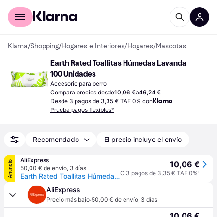
Comprar con Klarna
Para empresas
Klarna
/
Shopping
/
Hogares e Interiores
/
Hogares
/
Mascotas
Earth Rated Toallitas Húmedas Lavanda 
100 Unidades
Accesorio para perro
Compara precios desde
10,06 €
a
46,24 €
Desde 3 pagos de 3,35 € TAE 0% con
Prueba pagos flexibles*
Recomendado
El precio incluye el envío
AliExpress
Anuncio
10,06 €
50,00 € de envío
,
3 días
O 3 pagos de 3,35 € TAE 0%
¹
Earth Rated Toallitas Húmedas Olor a Lavanda para Perros y Gatos 100 unidades
AliExpress
·
Precio más bajo
50,00 € de envío
,
3 días
10,06 €