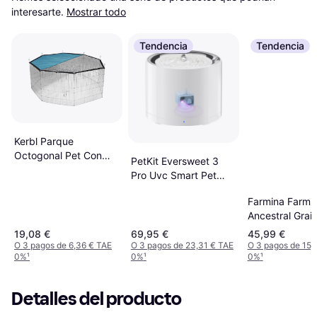
interesarte.
Mostrar todo
Tendencia
Tendencia
Kerbl Parque
Octogonal Pet Con
PetKit Eversweet 3
Parasol Para Conejos -
Pro Uvc Smart Pet
Suelo De Nailon
Silent Pump Blanco
Farmina Farmi
Ancestral Grai
Medium & Max
19,08 €
69,95 €
45,99 €
Frango e Romí 
O 3 pagos de 6,36 € TAE
O 3 pagos de 23,31 € TAE
O 3 pagos de 15,
0%
¹
0%
¹
0%
¹
kg 12kg
Detalles del producto