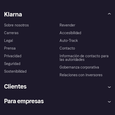
Klarna
Sobre nosotros
Revender
Carreras
Accesibilidad
Legal
Auto-Track
Prensa
Contacto
Privacidad
Información de contacto para
las autoridades
Seguridad
Gobernanza corporativa
Sostenibilidad
Relaciones con inversores
Clientes
Ayuda
Promesa de protección contra
Para empresas
el fraude
Inicio de sesión
Nuestra promesa
Asistencia al comerciante
Portal de desarrolladores
Klarna app