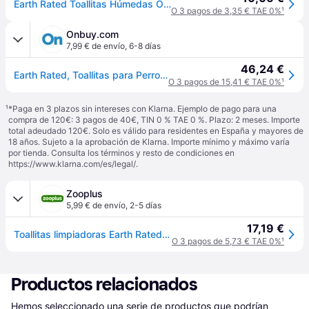
Earth Rated Toallitas Húmedas Olor a Lavanda para Perros y Gatos 100 unidades
O 3 pagos de 3,35 € TAE 0%
¹
Onbuy.com
7,99 € de envío
,
6-8 días
46,24 €
Earth Rated, Toallitas para Perros, Lavanda, 100 Toallitas
O 3 pagos de 15,41 € TAE 0%
¹
¹
*Paga en 3 plazos sin intereses con Klarna. Ejemplo de pago para una
compra de 120€: 3 pagos de 40€, TIN 0 % TAE 0 %. Plazo: 2 meses. Importe
total adeudado 120€. Solo es válido para residentes en España y mayores de
18 años. Sujeto a la aprobación de Klarna. Importe mínimo y máximo varía
por tienda. Consulta los términos y resto de condiciones en
https://www.klarna.com/es/legal/
.
Zooplus
5,99 € de envío
,
2-5 días
17,19 €
Toallitas limpiadoras Earth Rated para perros - 2 x lavanda (2 x 100 uds.) - Pack Ahorro
O 3 pagos de 5,73 € TAE 0%
¹
Productos relacionados
Hemos seleccionado una serie de productos que podrían 