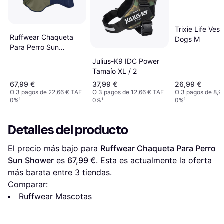
Trixie Life Vest
Ruffwear Chaqueta
Dogs M
Para Perro Sun
Shower
Julius-K9 IDC Power
Tamaío XL / 2
67,99 €
37,99 €
26,99 €
O 3 pagos de 22,66 € TAE
O 3 pagos de 12,66 € TAE
O 3 pagos de 8,9
0%
¹
0%
¹
0%
¹
Detalles del producto
El precio más bajo para 
Ruffwear Chaqueta Para Perro 
Sun Shower
 es 
67,99 €
. Esta es actualmente la oferta 
más barata entre 
3
 tiendas.
Comparar:
Ruffwear Mascotas