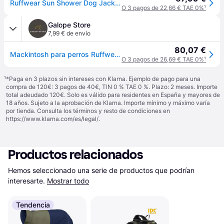
Ruffwear Sun Shower Dog Jacket Azul M
O 3 pagos de 22,66 € TAE 0%
¹
Galope Store
7,99 € de envío
80,07 €
Mackintosh para perros Ruffwear Sun Shower - Bleu
O 3 pagos de 26,69 € TAE 0%
¹
¹
*Paga en 3 plazos sin intereses con Klarna. Ejemplo de pago para una
compra de 120€: 3 pagos de 40€, TIN 0 % TAE 0 %. Plazo: 2 meses. Importe
total adeudado 120€. Solo es válido para residentes en España y mayores de
18 años. Sujeto a la aprobación de Klarna. Importe mínimo y máximo varía
por tienda. Consulta los términos y resto de condiciones en
https://www.klarna.com/es/legal/
.
Productos relacionados
Hemos seleccionado una serie de productos que podrían 
interesarte.
Mostrar todo
Tendencia