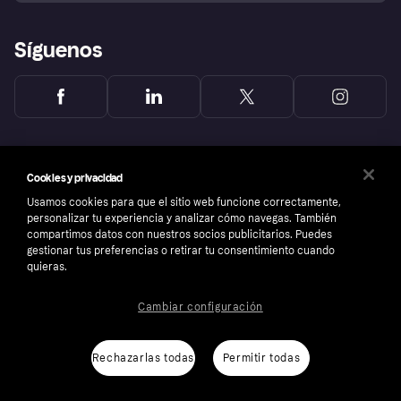
Síguenos
Cookies y privacidad
Usamos cookies para que el sitio web funcione correctamente,
personalizar tu experiencia y analizar cómo navegas. También
compartimos datos con nuestros socios publicitarios. Puedes
gestionar tus preferencias o retirar tu consentimiento cuando
quieras.
Cambiar configuración
Copyright © 2005-2026 Klarna Bank AB (publ). Sede central: Stockholm, Sweden. Todos
los derechos reservados. Klarna Bank AB (publ). Sveavägen 46, 111 34 Stockholm.
Número de empresa: 556737-0431
Rechazarlas todas
Permitir todas
Aviso Sobre Cookies
Klarna.com