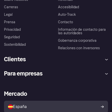
Carreras
Accesibilidad
Legal
Auto-Track
Prensa
Contacto
Privacidad
Información de contacto para
las autoridades
Seguridad
Gobernanza corporativa
Sostenibilidad
Relaciones con inversores
Clientes
Ayuda
Promesa de protección contra
Para empresas
el fraude
Inicio de sesión
Nuestra promesa
Asistencia al comerciante
Portal de desarrolladores
Klarna app
Bienestar financiero
Acceso empresas
Estado operativo
Mercado
Directorio de tiendas
Configuración de privacidad
Vende con Klarna
Plataformas y socios
Política de protección al
comprador de Klarna
Tu derecho de desistimiento
España
Reclamaciones