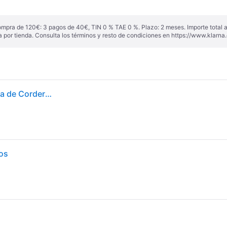
g
ompra de 120€: 3 pagos de 40€, TIN 0 % TAE 0 %. Plazo: 2 meses. Importe total
a por tienda. Consulta los términos y resto de condiciones en
https://www.klarna.
Applaws Complete Natural Grain Free Pollo con Extra de Cordero Pienso seco para gatos adultos - Bolsa de 2kg con cierre - 1 Ud
tos