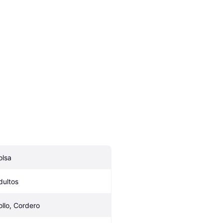
olsa
dultos
ollo, Cordero