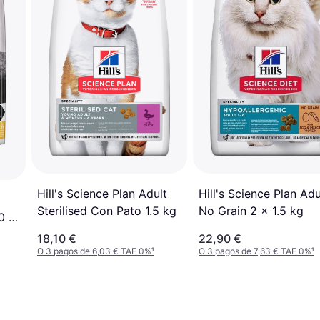
Hill's Science Plan Adu
Hill's Science Plan Adult
No Grain 2 x 1.5 kg
Sterilised Con Pato 1.5 kg
0 /
os
18,10 €
22,90 €
O 3 pagos de 6,03 € TAE 0%
¹
O 3 pagos de 7,63 € TAE 0%
¹