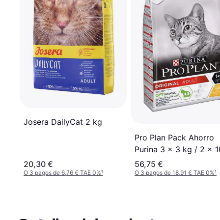
Josera DailyCat 2 kg
Pro Plan Pack Ahorro
Purina 3 x 3 kg / 2 x 1
14 kg Pienso Para Gat
20,30 €
56,75 €
O 3 pagos de 6,76 € TAE 0%
¹
O 3 pagos de 18,91 € TAE 0%
¹