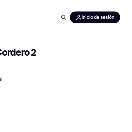
Inicio de sesión
Más información
les de oficina
Qué es Klarna?
ordero 2 
s
las categorías