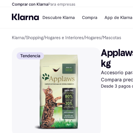
Comprar con Klarna
Para empresas
Descubre Klarna
Compra
App de Klarna
Klarna
/
Shopping
/
Hogares e Interiores
/
Hogares
/
Mascotas
Formas de pag
Tiendas
Formas de pago
MediaMarkt
Applaws
Paga ahora
Shein
Tendencia
Paga en 3 plazos
Zalando Priv
kg
Paga en 30 días
Zara
Financiación
JD Sports
Accesorio par
Klarna en Apple 
Compara prec
Desde 3 pagos 
Directorio de tie