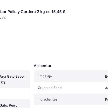
bor Pollo y Cordero 2 kg
 es 
15,45 €
. 
das.
Alimentar
Embalaje
ara Gato Sabor 
B
2 kg
Grupo de Edad
A
Ingredientes
P
Gato, Perro