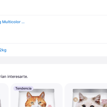
Applaws Cat Adult Chicken With Lamb Cat Food 2kg Multicolor 2kg
 2kg
an interesarte.
Tendencia