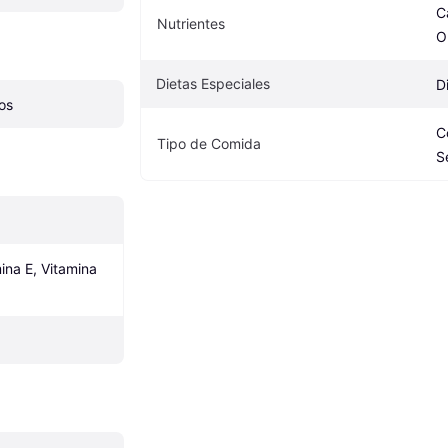
C
Nutrientes
O
Dietas Especiales
D
os
C
Tipo de Comida
S
ina E, Vitamina 