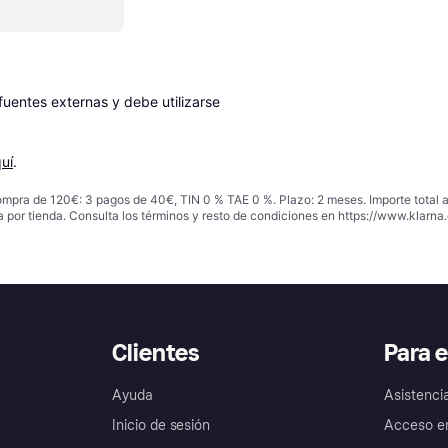
entes externas y debe utilizarse 
uí
.
ompra de 120€: 3 pagos de 40€, TIN 0 % TAE 0 %. Plazo: 2 meses. Importe total
a por tienda. Consulta los términos y resto de condiciones en
https://www.klarna.
Clientes
Para 
Ayuda
Asistenci
Inicio de sesión
Acceso e