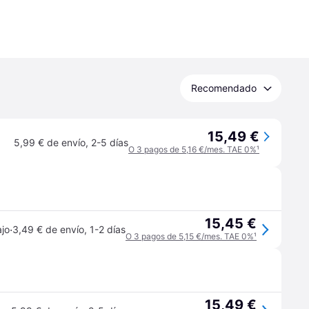
Recomendado
15,49 €
5,99 € de envío
,
2-5 días
O 3 pagos de 5,16 €/mes. TAE 0%
¹
15,45 €
·
ajo
3,49 € de envío
,
1-2 días
O 3 pagos de 5,15 €/mes. TAE 0%
¹
15,49 €