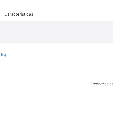
o
Características
 kg
Precio más b