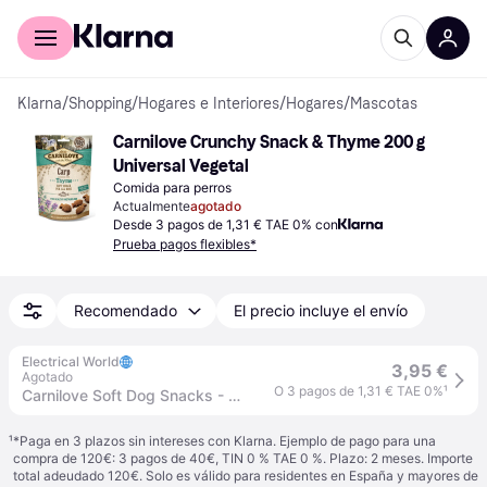
Comprar con Klarna
Para empresas
Klarna
/
Shopping
/
Hogares e Interiores
/
Hogares
/
Mascotas
Carnilove Crunchy Snack & Thyme 200 g 
Universal Vegetal
Comida para perros
Actualmente
agotado
Desde 3 pagos de 1,31 € TAE 0% con
Prueba pagos flexibles*
Recomendado
El precio incluye el envío
Electrical World
3,95 €
Agotado
O 3 pagos de 1,31 € TAE 0%
¹
Carnilove Soft Dog Snacks - 200g - Carp
¹
*Paga en 3 plazos sin intereses con Klarna. Ejemplo de pago para una
compra de 120€: 3 pagos de 40€, TIN 0 % TAE 0 %. Plazo: 2 meses. Importe
total adeudado 120€. Solo es válido para residentes en España y mayores de