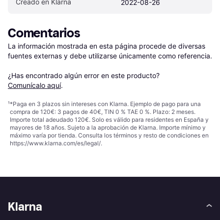
Creado en Klarna
2022-08-26
Comentarios
La información mostrada en esta página procede de diversas 
fuentes externas y debe utilizarse únicamente como referencia.

¿Has encontrado algún error en este producto? 
Comunícalo aquí
.
¹
*Paga en 3 plazos sin intereses con Klarna. Ejemplo de pago para una
compra de 120€: 3 pagos de 40€, TIN 0 % TAE 0 %. Plazo: 2 meses.
Importe total adeudado 120€. Solo es válido para residentes en España y
mayores de 18 años. Sujeto a la aprobación de Klarna. Importe mínimo y
máximo varía por tienda. Consulta los términos y resto de condiciones en
https://www.klarna.com/es/legal/
.
Klarna