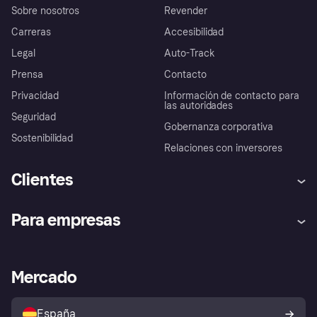
Sobre nosotros
Revender
Carreras
Accesibilidad
Legal
Auto-Track
Prensa
Contacto
Privacidad
Información de contacto para
las autoridades
Seguridad
Gobernanza corporativa
Sostenibilidad
Relaciones con inversores
Clientes
Ayuda
Promesa de protección contra
Para empresas
el fraude
Inicio de sesión
Nuestra promesa
Asistencia al comerciante
Portal de desarrolladores
Klarna app
Bienestar financiero
Acceso empresas
Estado operativo
Mercado
Directorio de tiendas
Configuración de privacidad
Vende con Klarna
Plataformas y socios
Política de protección al
comprador de Klarna
Tu derecho de desistimiento
España