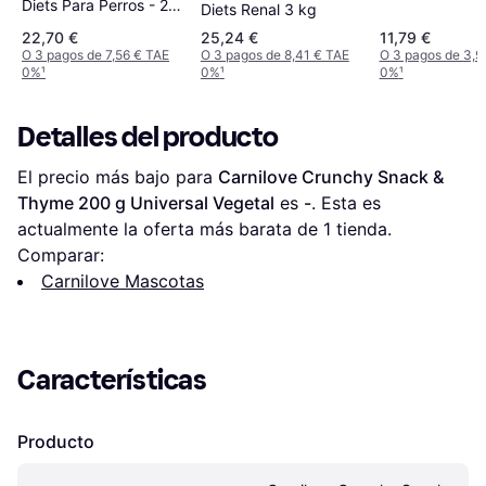
Large Sumple
Diets Para Perros - 2 x
Diets Renal 3 kg
para perros
3 kg
22,70 €
25,24 €
11,79 €
O 3 pagos de 7,56 € TAE
O 3 pagos de 8,41 € TAE
O 3 pagos de 3,9
0%
¹
0%
¹
0%
¹
Detalles del producto
El precio más bajo para 
Carnilove Crunchy Snack & 
Thyme 200 g Universal Vegetal
 es 
-
. Esta es 
actualmente la oferta más barata de 1 tienda.
Comparar:
Carnilove Mascotas
Características
Producto