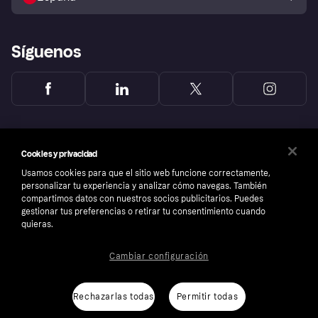
Reclamaciones
Síguenos
Cookies y privacidad
Usamos cookies para que el sitio web funcione correctamente,
personalizar tu experiencia y analizar cómo navegas. También
compartimos datos con nuestros socios publicitarios. Puedes
gestionar tus preferencias o retirar tu consentimiento cuando
quieras.
Cambiar configuración
Copyright © 2005-2026 Klarna Bank AB (publ). Sede central: Stockholm, Sweden. Todos
los derechos reservados. Klarna Bank AB (publ). Sveavägen 46, 111 34 Stockholm.
Número de empresa: 556737-0431
Rechazarlas todas
Permitir todas
Aviso Sobre Cookies
Klarna.com