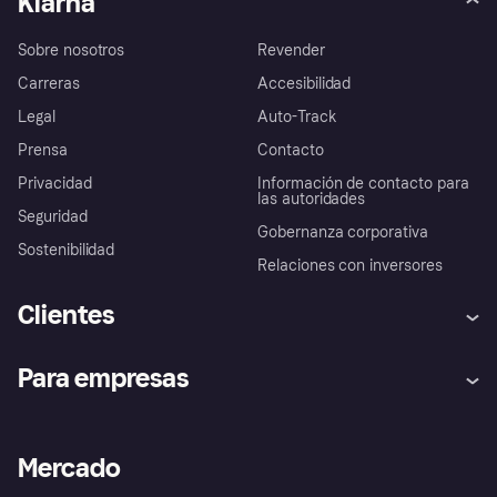
Klarna
Sobre nosotros
Revender
Carreras
Accesibilidad
Legal
Auto-Track
Prensa
Contacto
Privacidad
Información de contacto para
las autoridades
Seguridad
Gobernanza corporativa
Sostenibilidad
Relaciones con inversores
Clientes
Ayuda
Promesa de protección contra
Para empresas
el fraude
Inicio de sesión
Nuestra promesa
Asistencia al comerciante
Portal de desarrolladores
Klarna app
Bienestar financiero
Acceso empresas
Estado operativo
Mercado
Directorio de tiendas
Configuración de privacidad
Vende con Klarna
Plataformas y socios
Política de protección al