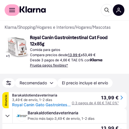
Comprar con Klarna
Para empresas
Klarna
/
Shopping
/
Hogares e Interiores
/
Hogares
/
Mascotas
Royal Canin Gastrointestinal Cat Food 
12x85g
Comida para gatos
Compara precios desde
13,99 €
a
53,49 €
+
1
Desde 3 pagos de 4,66 € TAE 0% con
Prueba pagos flexibles*
Recomendado
El precio incluye el envío
Barakaldotiendaveterinaria
Anuncio
13,99 €
3,49 € de envío
,
1-2 días
O 3 pagos de 4,66 € TAE 0%
¹
Royal Canin Gato Gastrointestinal Salsa Sobres 12 x 85 gr
Barakaldotiendaveterinaria
·
Precio más bajo
3,49 € de envío
,
1-2 días
13,99 €