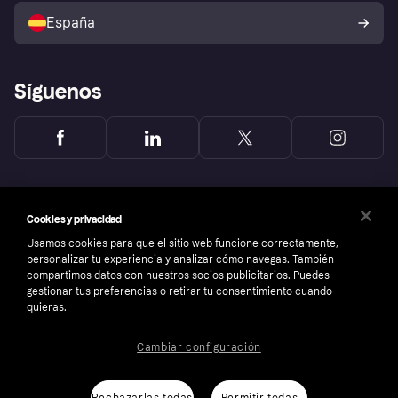
comprador de Klarna
Tu derecho de desistimiento
España
Reclamaciones
Síguenos
Cookies y privacidad
Usamos cookies para que el sitio web funcione correctamente,
personalizar tu experiencia y analizar cómo navegas. También
compartimos datos con nuestros socios publicitarios. Puedes
gestionar tus preferencias o retirar tu consentimiento cuando
quieras.
Cambiar configuración
Copyright © 2005-2026 Klarna Bank AB (publ). Sede central: Stockholm, Sweden. Todos
los derechos reservados. Klarna Bank AB (publ). Sveavägen 46, 111 34 Stockholm.
Número de empresa: 556737-0431