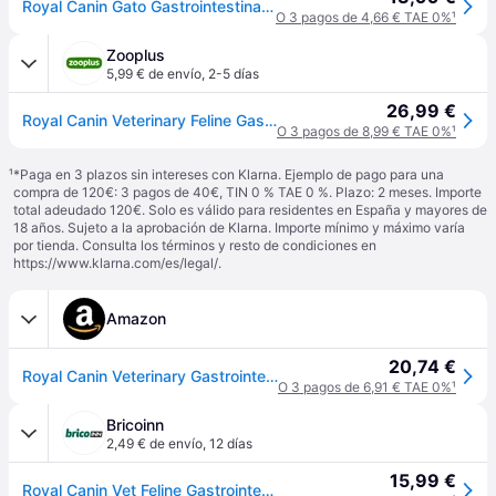
Royal Canin Gato Gastrointestinal Salsa Sobres 12 x 85 gr
O 3 pagos de 4,66 € TAE 0%
¹
Zooplus
5,99 € de envío
,
2-5 días
26,99 €
Royal Canin Veterinary Feline Gastrointestinal en salsa - 12 x 85 g
O 3 pagos de 8,99 € TAE 0%
¹
¹
*Paga en 3 plazos sin intereses con Klarna. Ejemplo de pago para una
compra de 120€: 3 pagos de 40€, TIN 0 % TAE 0 %. Plazo: 2 meses. Importe
total adeudado 120€. Solo es válido para residentes en España y mayores de
18 años. Sujeto a la aprobación de Klarna. Importe mínimo y máximo varía
por tienda. Consulta los términos y resto de condiciones en
https://www.klarna.com/es/legal/
.
Amazon
20,74 €
Royal Canin Veterinary Gastrointestinal | 12 x 85 g | Comida húmeda para Gatos Adultos | Trozos Finos en Salsa | para trastornos de absorción intestinal
O 3 pagos de 6,91 € TAE 0%
¹
Bricoinn
2,49 € de envío
,
12 días
15,99 €
Royal Canin Vet Feline Gastrointestinal Box 12x85g Cat Food Transparente 12x85g