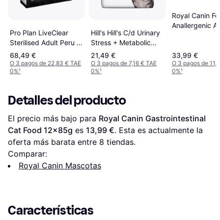
Royal Canin Fel
Anallergenic A
Hill's Hill's C/d Urinary
Pro Plan LiveClear
Cat Food 2kg
Stress + Metabolic
Sterilised Adult Peru -
Para Gato 1.5 kg
Pack % 2 x 7 kg 7kg
68,49 €
21,49 €
33,99 €
1.5kg
O 3 pagos de 22,83 € TAE
O 3 pagos de 7,16 € TAE
O 3 pagos de 11,
0%
¹
0%
¹
0%
¹
Detalles del producto
El precio más bajo para 
Royal Canin Gastrointestinal 
Cat Food 12x85g
 es 
13,99 €
. Esta es actualmente la 
oferta más barata entre 
8
 tiendas.
Comparar:
Royal Canin Mascotas
Características