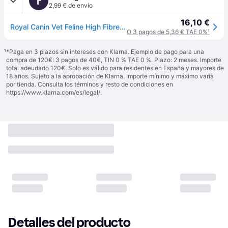
F
2,99 € de envío
16,10 €
Royal Canin Vet Feline High Fibre FR31 Alimento para Gatos 400g
O 3 pagos de 5,36 € TAE 0%
¹
¹
*Paga en 3 plazos sin intereses con Klarna. Ejemplo de pago para una
compra de 120€: 3 pagos de 40€, TIN 0 % TAE 0 %. Plazo: 2 meses. Importe
total adeudado 120€. Solo es válido para residentes en España y mayores de
18 años. Sujeto a la aprobación de Klarna. Importe mínimo y máximo varía
por tienda. Consulta los términos y resto de condiciones en
https://www.klarna.com/es/legal/
.
Detalles del producto