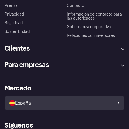
Prensa
Contacto
Privacidad
Información de contacto para
las autoridades
Seguridad
Gobernanza corporativa
Sostenibilidad
Relaciones con inversores
Clientes
Ayuda
Promesa de protección contra
Para empresas
el fraude
Inicio de sesión
Nuestra promesa
Asistencia al comerciante
Portal de desarrolladores
Klarna app
Bienestar financiero
Acceso empresas
Estado operativo
Mercado
Directorio de tiendas
Configuración de privacidad
Vende con Klarna
Plataformas y socios
Política de protección al
comprador de Klarna
Tu derecho de desistimiento
España
Reclamaciones
Síguenos