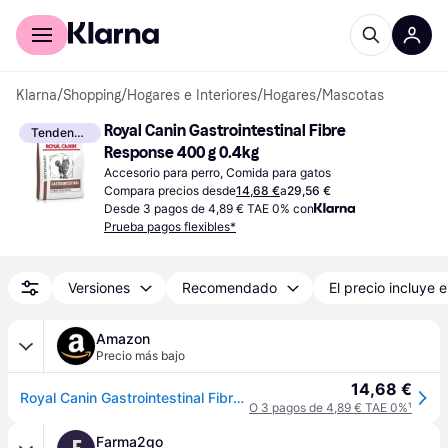
Comprar con Klarna
Para empresas
Klarna
/
Shopping
/
Hogares e Interiores
/
Hogares
/
Mascotas
Royal Canin Gastrointestinal Fibre 
Tendencia
Response 400 g 0.4kg
Accesorio para perro, Comida para gatos
Compara precios desde
14,68 €
a
29,56 €
Desde 3 pagos de 4,89 € TAE 0% con
Prueba pagos flexibles*
Versiones
Recomendado
El precio incluye e
Amazon
Precio más bajo
14,68 €
Royal Canin Gastrointestinal Fibre Response | 400 g | Pienso para Gatos Adultos | Ayuda a la digestión | Contenido energético Ajustado
O 3 pagos de 4,89 € TAE 0%
¹
Farma2go