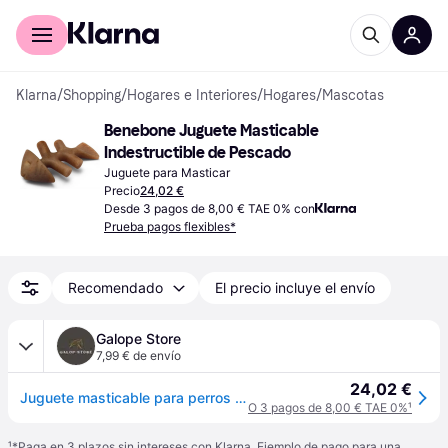
Comprar con Klarna
Para empresas
Klarna
/
Shopping
/
Hogares e Interiores
/
Hogares
/
Mascotas
Benebone Juguete Masticable 
Indestructible de Pescado
Juguete para Masticar
Precio
24,02 €
Desde 3 pagos de 8,00 € TAE 0% con
Prueba pagos flexibles*
Recomendado
El precio incluye el envío
Galope Store
7,99 € de envío
24,02 €
Juguete masticable para perros Benebone Fishbone - Marron
O 3 pagos de 8,00 € TAE 0%
¹
¹
*Paga en 3 plazos sin intereses con Klarna. Ejemplo de pago para una