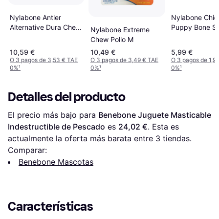
Nylabone Antler
Nylabone Chic
Alternative Dura Chew
Puppy Bone Sm
Nylabone Extreme
Cuerno Talla M Nylon
Chew Pollo M
Ciervo
10,59 €
10,49 €
5,99 €
O 3 pagos de 3,53 € TAE
O 3 pagos de 3,49 € TAE
O 3 pagos de 1,9
0%
¹
0%
¹
0%
¹
Detalles del producto
El precio más bajo para 
Benebone Juguete Masticable 
Indestructible de Pescado
 es 
24,02 €
. Esta es 
actualmente la oferta más barata entre 
3
 tiendas.
Comparar:
Benebone Mascotas
Características