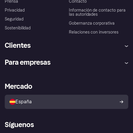
Prensa
Contacto
Privacidad
Información de contacto para
las autoridades
Seguridad
Gobernanza corporativa
Sostenibilidad
Relaciones con inversores
Clientes
Ayuda
Promesa de protección contra
Para empresas
el fraude
Inicio de sesión
Nuestra promesa
Asistencia al comerciante
Portal de desarrolladores
Klarna app
Bienestar financiero
Acceso empresas
Estado operativo
Mercado
Directorio de tiendas
Configuración de privacidad
Vende con Klarna
Plataformas y socios
Política de protección al
comprador de Klarna
Tu derecho de desistimiento
España
Reclamaciones
Síguenos