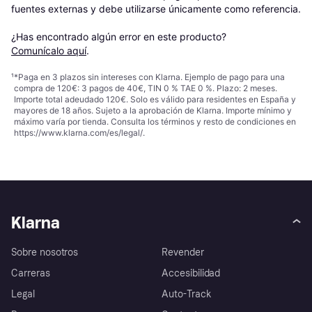
fuentes externas y debe utilizarse únicamente como referencia.

¿Has encontrado algún error en este producto? 
Comunícalo aquí
.
¹
*Paga en 3 plazos sin intereses con Klarna. Ejemplo de pago para una
compra de 120€: 3 pagos de 40€, TIN 0 % TAE 0 %. Plazo: 2 meses.
Importe total adeudado 120€. Solo es válido para residentes en España y
mayores de 18 años. Sujeto a la aprobación de Klarna. Importe mínimo y
máximo varía por tienda. Consulta los términos y resto de condiciones en
https://www.klarna.com/es/legal/
.
Klarna
Sobre nosotros
Revender
Carreras
Accesibilidad
Legal
Auto-Track