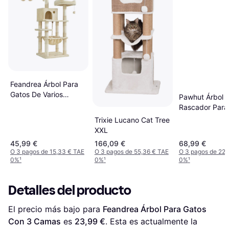
Feandrea Árbol Para
Gatos De Varios
Pawhut Árbol
Niveles, Beige
Rascador Para
130 cm Beige
Trixie Lucano Cat Tree
XXL
45,99 €
166,09 €
68,99 €
O 3 pagos de 15,33 € TAE
O 3 pagos de 55,36 € TAE
O 3 pagos de 22,
0%
¹
0%
¹
0%
¹
Detalles del producto
El precio más bajo para 
Feandrea Árbol Para Gatos 
Con 3 Camas
 es 
23,99 €
. Esta es actualmente la 