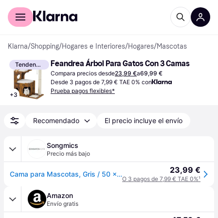
Comprar con Klarna
Para empresas
Klarna
/
Shopping
/
Hogares e Interiores
/
Hogares
/
Mascotas
Feandrea Árbol Para Gatos Con 3 Camas
Tendencia
Compara precios desde
23,99 €
a
69,99 €
Desde 3 pagos de 7,99 € TAE 0% con
Prueba pagos flexibles*
+
3
Recomendado
El precio incluye el envío
Songmics
Precio más bajo
23,99 €
Cama para Mascotas, Gris / 50 x 50 cm
O 3 pagos de 7,99 € TAE 0%
¹
Amazon
Envío gratis