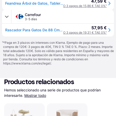
47,59 €
Feandrea Árbol de Gatos, Tablero de aglomerado de 86 cm de Altura, con Poste de Sisal, Plataforma, Cubierta de Piel Sintética Lavable, Greige Melange PCT070G01
O 3 pagos de 15,86 € TAE 0%
¹
Carrefour
3-5 días
57,95 €
Rascador Para Gatos De 88 Cm Camas Árbol De Mdf Poste De Sisal De Imitación
O 3 pagos de 19,31 € TAE 0%
¹
¹
*Paga en 3 plazos sin intereses con Klarna. Ejemplo de pago para una
compra de 120€: 3 pagos de 40€, TIN 0 % TAE 0 %. Plazo: 2 meses. Importe
total adeudado 120€. Solo es válido para residentes en España y mayores de
18 años. Sujeto a la aprobación de Klarna. Importe mínimo y máximo varía
por tienda. Consulta los términos y resto de condiciones en
https://www.klarna.com/es/legal/
.
Productos relacionados
Hemos seleccionado una serie de productos que podrían 
interesarte.
Mostrar todo