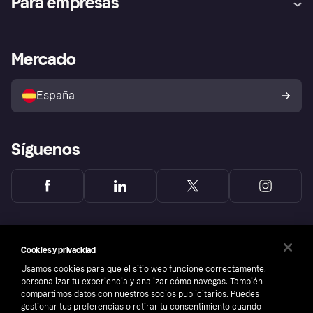
Para empresas
el fraude
Inicio de sesión
Nuestra promesa
Asistencia al comerciante
Portal de desarrolladores
Klarna app
Bienestar financiero
Acceso empresas
Estado operativo
Mercado
Directorio de tiendas
Configuración de privacidad
Vende con Klarna
Plataformas y socios
Política de protección al
comprador de Klarna
Tu derecho de desistimiento
España
Reclamaciones
Síguenos
Cookies y privacidad
Usamos cookies para que el sitio web funcione correctamente,
personalizar tu experiencia y analizar cómo navegas. También
compartimos datos con nuestros socios publicitarios. Puedes
gestionar tus preferencias o retirar tu consentimiento cuando