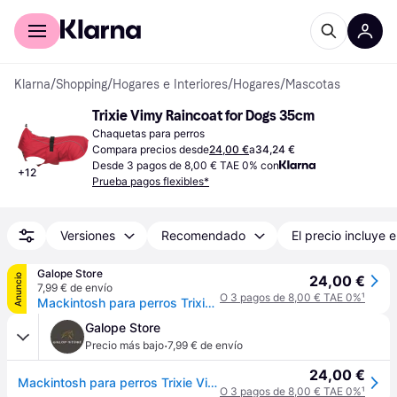
Comprar con Klarna
Para empresas
Klarna
/
Shopping
/
Hogares e Interiores
/
Hogares
/
Mascotas
Trixie Vimy Raincoat for Dogs 35cm
Chaquetas para perros
Compara precios desde
24,00 €
a
34,24 €
Desde 3 pagos de 8,00 € TAE 0% con
+
12
Prueba pagos flexibles*
Versiones
Recomendado
El precio incluye e
Galope Store
Anuncio
24,00 €
7,99 € de envío
O 3 pagos de 8,00 € TAE 0%
¹
Mackintosh para perros Trixie Vimy - Rouge
Galope Store
·
Precio más bajo
7,99 € de envío
24,00 €
Mackintosh para perros Trixie Vimy - Rouge
O 3 pagos de 8,00 € TAE 0%
¹