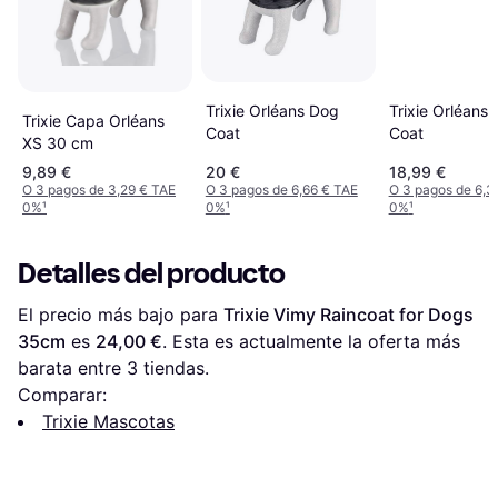
Trixie Orléans Dog
Trixie Orléans
Trixie Capa Orléans
Coat
Coat
XS 30 cm
9,89 €
20 €
18,99 €
O 3 pagos de 3,29 € TAE
O 3 pagos de 6,66 € TAE
O 3 pagos de 6,3
0%
¹
0%
¹
0%
¹
Detalles del producto
El precio más bajo para 
Trixie Vimy Raincoat for Dogs 
35cm
 es 
24,00 €
. Esta es actualmente la oferta más 
barata entre 
3
 tiendas.
Comparar:
Trixie Mascotas