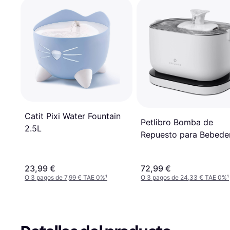
Catit Pixi Water Fountain
Petlibro Bomba de
2.5L
Repuesto para Bebede
2.5L Blanco
23,99 €
72,99 €
O 3 pagos de 7,99 € TAE 0%
¹
O 3 pagos de 24,33 € TAE 0%
¹