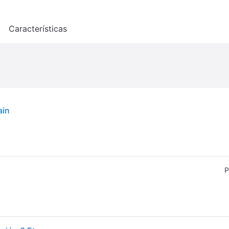
o
Características
ain
P