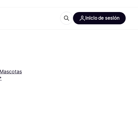
Inicio de sesión
Más información
les de oficina
Qué es Klarna?
Mascotas
*
las categorías