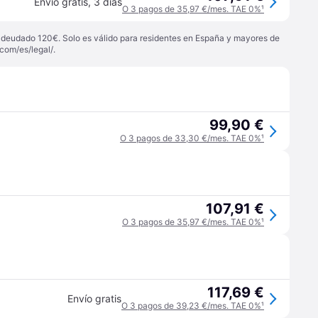
Envío gratis
,
3 días
O 3 pagos de 35,97 €/mes. TAE 0%
¹
 adeudado 120€. Solo es válido para residentes en España y mayores de
com/es/legal/
.
99,90 €
O 3 pagos de 33,30 €/mes. TAE 0%
¹
107,91 €
O 3 pagos de 35,97 €/mes. TAE 0%
¹
117,69 €
Envío gratis
O 3 pagos de 39,23 €/mes. TAE 0%
¹