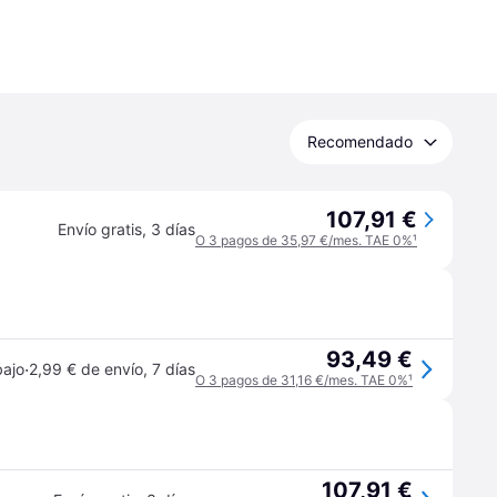
Recomendado
107,91 €
Envío gratis
,
3 días
O 3 pagos de 35,97 €/mes. TAE 0%
¹
93,49 €
·
bajo
2,99 € de envío
,
7 días
O 3 pagos de 31,16 €/mes. TAE 0%
¹
107,91 €