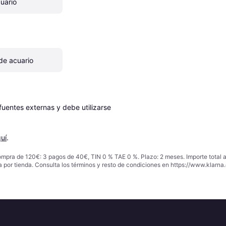
uario
 de acuario
entes externas y debe utilizarse 
uí
.
ompra de 120€: 3 pagos de 40€, TIN 0 % TAE 0 %. Plazo: 2 meses. Importe total
a por tienda. Consulta los términos y resto de condiciones en
https://www.klarna.