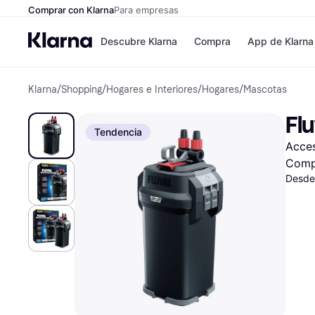
Comprar con Klarna
Para empresas
Descubre Klarna
Compra
App de Klarna
Klarna
/
Shopping
/
Hogares e Interiores
/
Hogares
/
Mascotas
Formas de pag
Tiendas
Formas de pago
MediaMarkt
Flu
Paga ahora
Shein
Tendencia
Paga en 3 plazos
Zalando Priv
Acces
Paga en 30 días
Zara
Financiación
JD Sports
Comp
Klarna en Apple 
Desde
Directorio de tie