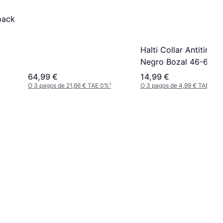
pack
Halti Collar Antitirada
Negro Bozal 46-62 c
64,99 €
14,99 €
O 3 pagos de 21,66 € TAE 0%
¹
O 3 pagos de 4,99 € TAE 0%
¹