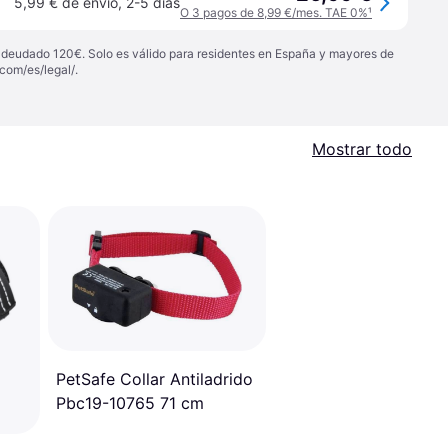
5,99 € de envío
,
2-5 días
O 3 pagos de 8,99 €/mes. TAE 0%
¹
 adeudado 120€. Solo es válido para residentes en España y mayores de
com/es/legal/
.
Mostrar todo
PetSafe Collar Antiladrido
Pbc19-10765 71 cm