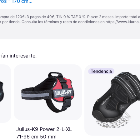
Correa HUNTER Freestyle Retriever 170 cm para perros - 170 cm (L), diámetro 10 mm, rojo
ompra de 120€: 3 pagos de 40€, TIN 0 % TAE 0 %. Plazo: 2 meses. Importe total
a por tienda. Consulta los términos y resto de condiciones en
https://www.klarna.
an interesarte.
Tendencia
Julius-K9 Power 2-L-XL
o
71-96 cm 50 mm