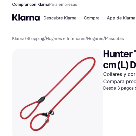
Comprar con Klarna
Para empresas
Descubre Klarna
Compra
App de Klarna
Klarna
/
Shopping
/
Hogares e Interiores
/
Hogares
/
Mascotas
Formas de pag
Tiendas
Formas de pago
MediaMarkt
Hunter T
Paga ahora
Shein
Paga en 3 plazos
Zalando Priv
cm (L) 
Paga en 30 días
Zara
Financiación
JD Sports
Collares y cor
Klarna en Apple 
Compara prec
Desde 3 pagos 
Directorio de tie