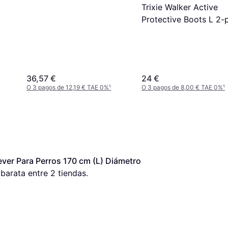
Trixie Walker Active
Protective Boots L 2-
36,57 €
24 €
O 3 pagos de 12,19 € TAE 0%
¹
O 3 pagos de 8,00 € TAE 0%
¹
ever Para Perros 170 cm (L) Diámetro 
 barata entre 
2
 tiendas.