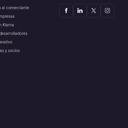
a al comerciante
mpresas
 Klarna
desarrolladores
erativo
as y socios