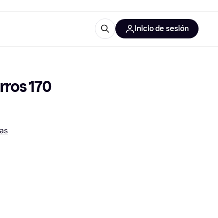
Inicio de sesión
Más información
les de oficina
Qué es Klarna?
ros 170 
as
las categorías