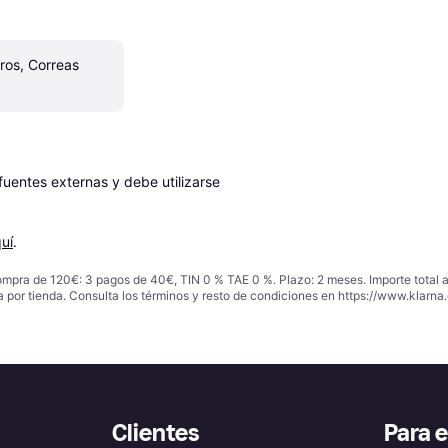
ros, Correas 
entes externas y debe utilizarse 
uí
.
ompra de 120€: 3 pagos de 40€, TIN 0 % TAE 0 %. Plazo: 2 meses. Importe total
a por tienda. Consulta los términos y resto de condiciones en
https://www.klarna.
Clientes
Para 