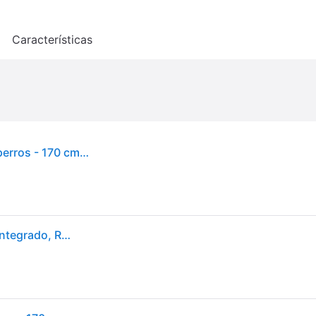
o
Características
Correa HUNTER Freestyle Retriever 170 cm para perros - 170 cm (L), diámetro 10 mm, rojo
Hunter - Correa Freestyle para Retriever con Collar Integrado, Robusta y Resistente a la Intemperie