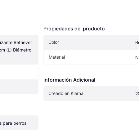
Propiedades del producto
Color
izante Retriever 
R
cm (L) Diámetro 
Material
N
Información Adicional
Creado en Klarna
2
s para perros