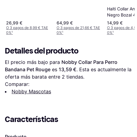
Halti Collar Ant
Negro Bozal 4
cm
26,99 €
64,99 €
14,99 €
O 3 pagos de 8,99 € TAE
O 3 pagos de 21,66 € TAE
O 3 pagos de 4,9
0%
¹
0%
¹
0%
¹
Detalles del producto
El precio más bajo para 
Nobby Collar Para Perro 
Bandana Pet Rouge
 es 
13,59 €
. Esta es actualmente la 
oferta más barata entre 
2
 tiendas.
Comparar:
Nobby Mascotas
Características
Producto