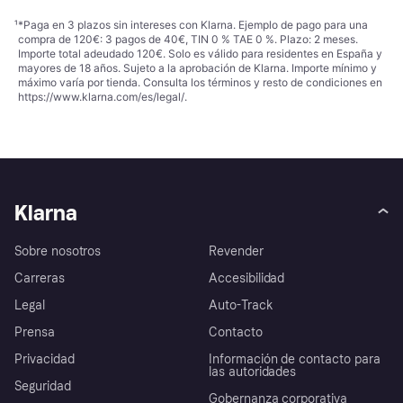
¹
*Paga en 3 plazos sin intereses con Klarna. Ejemplo de pago para una
compra de 120€: 3 pagos de 40€, TIN 0 % TAE 0 %. Plazo: 2 meses.
Importe total adeudado 120€. Solo es válido para residentes en España y
mayores de 18 años. Sujeto a la aprobación de Klarna. Importe mínimo y
máximo varía por tienda. Consulta los términos y resto de condiciones en
https://www.klarna.com/es/legal/
.
Klarna
Sobre nosotros
Revender
Carreras
Accesibilidad
Legal
Auto-Track
Prensa
Contacto
Privacidad
Información de contacto para
las autoridades
Seguridad
Gobernanza corporativa