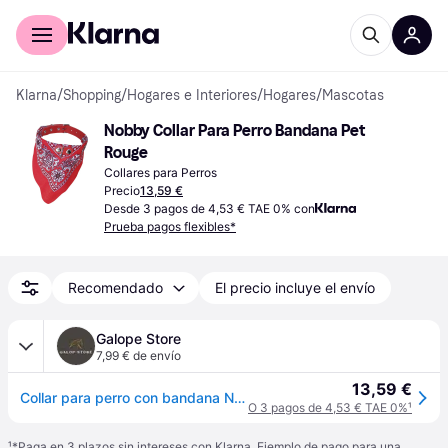
Comprar con Klarna
Para empresas
Klarna
/
Shopping
/
Hogares e Interiores
/
Hogares
/
Mascotas
Nobby Collar Para Perro Bandana Pet 
Rouge
Collares para Perros
Precio
13,59 €
Desde 3 pagos de 4,53 € TAE 0% con
Prueba pagos flexibles*
Recomendado
El precio incluye el envío
Galope Store
7,99 € de envío
13,59 €
Collar para perro con bandana Nobby Pet - Rouge
O 3 pagos de 4,53 € TAE 0%
¹
¹
*Paga en 3 plazos sin intereses con Klarna. Ejemplo de pago para una