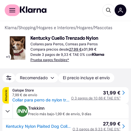
Comprar con Klarna
Para empresas
Klarna
/
Shopping
/
Hogares e Interiores
/
Hogares
/
Mascotas
Kentucky Cuello Trenzado Nylon
Collares para Perros, Correas para Perros
Compara precios desde
27,99 €
a
31,99 €
Desde 3 pagos de 9,33 € TAE 0% con
+
1
Prueba pagos flexibles*
Recomendado
El precio incluye el envío
Galope Store
Anuncio
31,99 €
7,99 € de envío
O 3 pagos de 10,66 € TAE 0%
¹
Collar para perro de nylon trenzado Kentucky - Rouge
Trekkinn
·
Precio más bajo
1,99 € de envío
,
9 días
27,99 €
Kentucky Nylon Plaited Dog Collar Marrón 32-38 cm
O 3 pagos de 9,33 € TAE 0%
¹