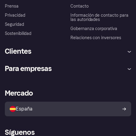
Prensa
Contacto
Privacidad
Información de contacto para
las autoridades
Seguridad
Gobernanza corporativa
Sostenibilidad
Relaciones con inversores
Clientes
Ayuda
Promesa de protección contra
Para empresas
el fraude
Inicio de sesión
Nuestra promesa
Asistencia al comerciante
Portal de desarrolladores
Klarna app
Bienestar financiero
Acceso empresas
Estado operativo
Mercado
Directorio de tiendas
Configuración de privacidad
Vende con Klarna
Plataformas y socios
Política de protección al
comprador de Klarna
Tu derecho de desistimiento
España
Reclamaciones
Síguenos