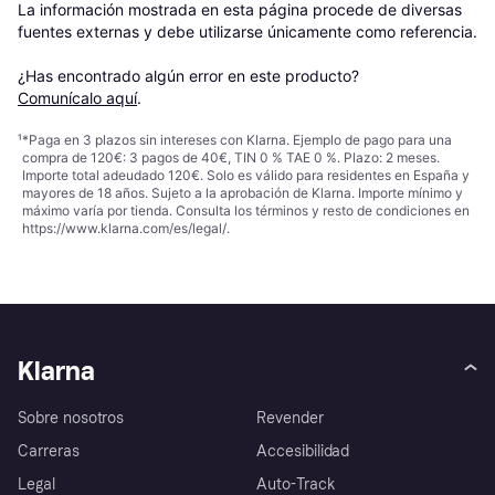
La información mostrada en esta página procede de diversas 
fuentes externas y debe utilizarse únicamente como referencia.

¿Has encontrado algún error en este producto? 
Comunícalo aquí
.
¹
*Paga en 3 plazos sin intereses con Klarna. Ejemplo de pago para una
compra de 120€: 3 pagos de 40€, TIN 0 % TAE 0 %. Plazo: 2 meses.
Importe total adeudado 120€. Solo es válido para residentes en España y
mayores de 18 años. Sujeto a la aprobación de Klarna. Importe mínimo y
máximo varía por tienda. Consulta los términos y resto de condiciones en
https://www.klarna.com/es/legal/
.
Klarna
Sobre nosotros
Revender
Carreras
Accesibilidad
Legal
Auto-Track