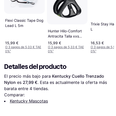
Flexi Classic Tape Dog
Trixie Stay Ha
Lead L 5m
L
Hunter Hilo-Comfort
Antracita Talla xxs
(26-30 cm)
15,99 €
15,99 €
16,53 €
O 3 pagos de 5,33 € TAE
O 3 pagos de 5,33 € TAE
O 3 pagos de 5,5
0%
¹
0%
¹
0%
¹
Detalles del producto
El precio más bajo para 
Kentucky Cuello Trenzado 
Nylon
 es 
27,99 €
. Esta es actualmente la oferta más 
barata entre 
4
 tiendas.
Comparar:
Kentucky Mascotas