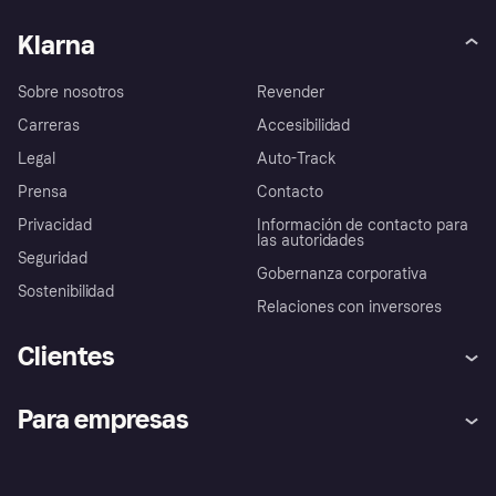
Klarna
Sobre nosotros
Revender
Carreras
Accesibilidad
Legal
Auto-Track
Prensa
Contacto
Privacidad
Información de contacto para
las autoridades
Seguridad
Gobernanza corporativa
Sostenibilidad
Relaciones con inversores
Clientes
Ayuda
Promesa de protección contra
Para empresas
el fraude
Inicio de sesión
Nuestra promesa
Asistencia al comerciante
Portal de desarrolladores
Klarna app
Bienestar financiero