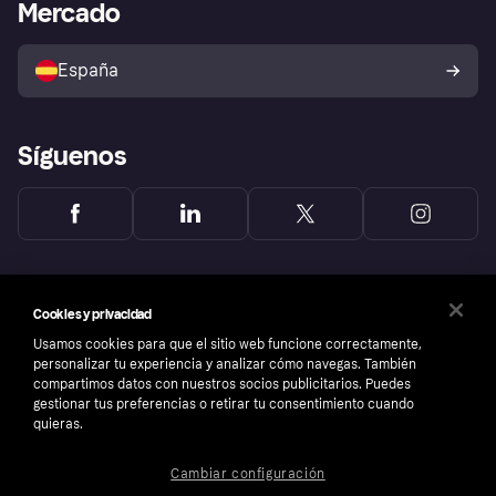
Acceso empresas
Estado operativo
Mercado
Directorio de tiendas
Configuración de privacidad
Vende con Klarna
Plataformas y socios
Política de protección al
comprador de Klarna
Tu derecho de desistimiento
España
Reclamaciones
Síguenos
Cookies y privacidad
Usamos cookies para que el sitio web funcione correctamente,
personalizar tu experiencia y analizar cómo navegas. También
compartimos datos con nuestros socios publicitarios. Puedes
gestionar tus preferencias o retirar tu consentimiento cuando
quieras.
Cambiar configuración