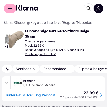
Comprar con Klarna
Para empresas
Klarna
/
Shopping
/
Hogares e Interiores
/
Hogares
/
Mascotas
Hunter Abrigo Para Perro Milford Beige 
35 cm
Chaquetas para perros
Precio
22,99 €
+
1
Desde 3 pagos de 7,66 € TAE 0% con
Prueba pagos flexibles*
Versiones
Recomendado
El precio incluye e
Bricoinn
1,99 € de envío
,
Mañana
22,99 €
Hunter Pet Milford Dog Raincoat Beige 35 cm
O 3 pagos de 7,66 € TAE 0%
¹
¹
*Paga en 3 plazos sin intereses con Klarna. Ejemplo de pago para una