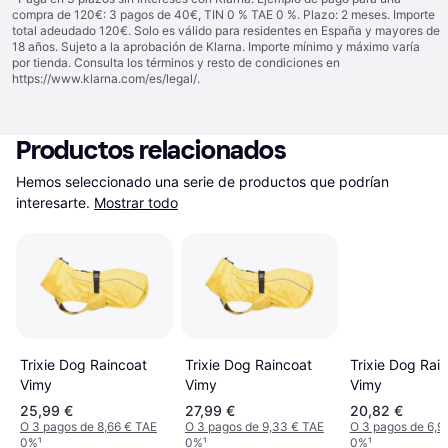
compra de 120€: 3 pagos de 40€, TIN 0 % TAE 0 %. Plazo: 2 meses. Importe
total adeudado 120€. Solo es válido para residentes en España y mayores de
18 años. Sujeto a la aprobación de Klarna. Importe mínimo y máximo varía
por tienda. Consulta los términos y resto de condiciones en
https://www.klarna.com/es/legal/
.
Productos relacionados
Hemos seleccionado una serie de productos que podrían 
interesarte.
Mostrar todo
Trixie Dog Raincoat
Trixie Dog Raincoat
Trixie Dog Rai
Vimy
Vimy
Vimy
25,99 €
27,99 €
20,82 €
O 3 pagos de 8,66 € TAE
O 3 pagos de 9,33 € TAE
O 3 pagos de 6,9
0%
¹
0%
¹
0%
¹