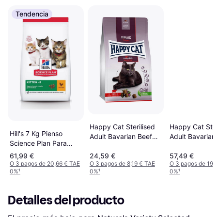
Tendencia
Happy Cat Sterilised
Happy Cat Ster
Hill's 7 Kg Pienso
Adult Bavarian Beef
Adult Bavarian
Science Plan Para
4kg
10kg
Gatitos Sabor Pollo
61,99 €
24,59 €
57,49 €
O 3 pagos de 20,66 € TAE
O 3 pagos de 8,19 € TAE
O 3 pagos de 19,
0%
¹
0%
¹
0%
¹
Detalles del producto