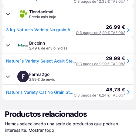
O 3 pagos de 12,32 € TAE 0%
¹
Tiendanimal
Precio más bajo
26,99 €
3 kg Nature's Variety No grain Adult Sterilised Pollo para gatos
O 3 pagos de 8,99 € TAE 0%
¹
Bricoinn
2,49 € de envío
,
9 días
29,99 €
Nature´s Variety Select Adult Steril Chicken Cat Feed 3kg Transparente 3kg
O 3 pagos de 9,99 € TAE 0%
¹
Farma2go
F
2,99 € de envío
48,73 €
Nature's Variety Cat No Grain Steril Pollo Alimento Seco 3000g
O 3 pagos de 16,24 € TAE 0%
¹
Productos relacionados
Hemos seleccionado una serie de productos que podrían 
interesarte.
Mostrar todo