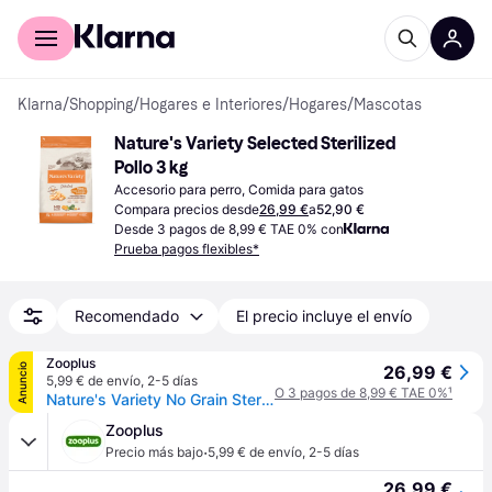
Comprar con Klarna
Para empresas
Klarna
/
Shopping
/
Hogares e Interiores
/
Hogares
/
Mascotas
Nature's Variety Selected Sterilized 
Pollo 3 kg
Accesorio para perro, Comida para gatos
Compara precios desde
26,99 €
a
52,90 €
Desde 3 pagos de 8,99 € TAE 0% con
Prueba pagos flexibles*
Recomendado
El precio incluye el envío
Zooplus
Anuncio
26,99 €
5,99 € de envío
,
2-5 días
O 3 pagos de 8,99 € TAE 0%
¹
Nature's Variety No Grain Sterilized Adult pollo campero - 3 kg
Zooplus
·
Precio más bajo
5,99 € de envío
,
2-5 días
26,99 €