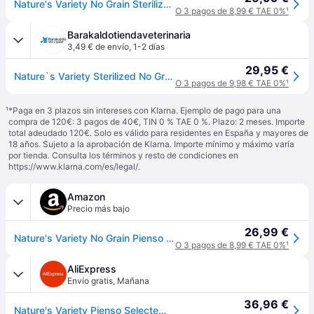
Nature's Variety No Grain Sterilized Adult pollo campero - 3 kg
O 3 pagos de 8,99 € TAE 0%
¹
Barakaldotiendaveterinaria
3,49 € de envío
,
1-2 días
29,95 €
Nature`s Variety Sterilized No Grain Pollo Adult Gatos 3 Kg
O 3 pagos de 9,98 € TAE 0%
¹
¹
*Paga en 3 plazos sin intereses con Klarna. Ejemplo de pago para una
compra de 120€: 3 pagos de 40€, TIN 0 % TAE 0 %. Plazo: 2 meses. Importe
total adeudado 120€. Solo es válido para residentes en España y mayores de
18 años. Sujeto a la aprobación de Klarna. Importe mínimo y máximo varía
por tienda. Consulta los términos y resto de condiciones en
https://www.klarna.com/es/legal/
.
Amazon
Precio más bajo
26,99 €
Nature's Variety No Grain Pienso para Gatos Esterilizados con Pollo - 3kg
O 3 pagos de 8,99 € TAE 0%
¹
AliExpress
Envío gratis
,
Mañana
36,96 €
Nature's Variety Pienso Selected de Pollo Campero para Gatos Esterilizados 3Kg