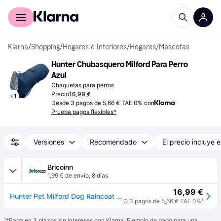
Comprar con Klarna
Para empresas
Klarna
/
Shopping
/
Hogares e Interiores
/
Hogares
/
Mascotas
Hunter Chubasquero Milford Para Perro 
Azul
Chaquetas para perros
Precio
16,99 €
+
1
Desde 3 pagos de 5,66 € TAE 0% con
Prueba pagos flexibles*
Versiones
Recomendado
El precio incluye e
Bricoinn
1,99 € de envío
,
8 días
16,99 €
Hunter Pet Milford Dog Raincoat Azul 35 cm
O 3 pagos de 5,66 € TAE 0%
¹
¹
*Paga en 3 plazos sin intereses con Klarna. Ejemplo de pago para una