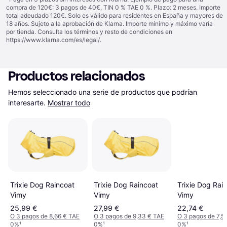
compra de 120€: 3 pagos de 40€, TIN 0 % TAE 0 %. Plazo: 2 meses. Importe
total adeudado 120€. Solo es válido para residentes en España y mayores de
18 años. Sujeto a la aprobación de Klarna. Importe mínimo y máximo varía
por tienda. Consulta los términos y resto de condiciones en
https://www.klarna.com/es/legal/
.
Productos relacionados
Hemos seleccionado una serie de productos que podrían 
interesarte.
Mostrar todo
Trixie Dog Raincoat
Trixie Dog Raincoat
Trixie Dog Rai
Vimy
Vimy
Vimy
25,99 €
27,99 €
22,74 €
O 3 pagos de 8,66 € TAE
O 3 pagos de 9,33 € TAE
O 3 pagos de 7,5
0%
¹
0%
¹
0%
¹