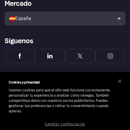
Acceso empresas
Estado operativo
Mercado
Directorio de tiendas
Configuración de privacidad
Vende con Klarna
Plataformas y socios
Política de protección al
comprador de Klarna
Tu derecho de desistimiento
España
Reclamaciones
Síguenos
Cookies y privacidad
Usamos cookies para que el sitio web funcione correctamente,
personalizar tu experiencia y analizar cómo navegas. También
compartimos datos con nuestros socios publicitarios. Puedes
gestionar tus preferencias o retirar tu consentimiento cuando
quieras.
Cambiar configuración