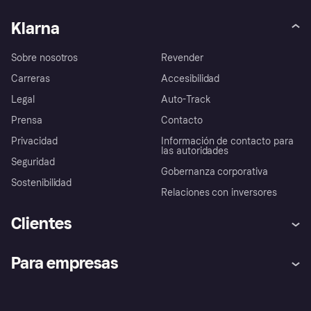
Klarna
Sobre nosotros
Revender
Carreras
Accesibilidad
Legal
Auto-Track
Prensa
Contacto
Privacidad
Información de contacto para
las autoridades
Seguridad
Gobernanza corporativa
Sostenibilidad
Relaciones con inversores
Clientes
Ayuda
Promesa de protección contra
Para empresas
el fraude
Inicio de sesión
Nuestra promesa
Asistencia al comerciante
Portal de desarrolladores
Klarna app
Bienestar financiero