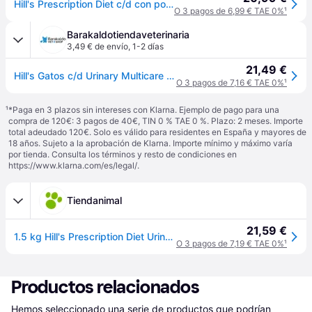
Hill's Prescription Diet c/d con pollo Urinary Care pienso para gatos - 1,5 kg
O 3 pagos de 6,99 € TAE 0%
¹
Barakaldotiendaveterinaria
3,49 € de envío
,
1-2 días
21,49 €
Hill's Gatos c/d Urinary Multicare 1.5 Kg
O 3 pagos de 7,16 € TAE 0%
¹
¹
*Paga en 3 plazos sin intereses con Klarna. Ejemplo de pago para una
compra de 120€: 3 pagos de 40€, TIN 0 % TAE 0 %. Plazo: 2 meses. Importe
total adeudado 120€. Solo es válido para residentes en España y mayores de
18 años. Sujeto a la aprobación de Klarna. Importe mínimo y máximo varía
por tienda. Consulta los términos y resto de condiciones en
https://www.klarna.com/es/legal/
.
Tiendanimal
21,59 €
1.5 kg Hill's Prescription Diet Urinary Care c/d Pollo pienso para gatos
O 3 pagos de 7,19 € TAE 0%
¹
Productos relacionados
Hemos seleccionado una serie de productos que podrían 