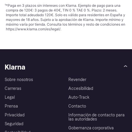
¹
*Paga en 3 plazos sin intereses con Klarna. Ejemplo de pago para una
compra de 120€: 3 pagos de 40€, TIN 0 % TAE 0 %. Plazo: 2 meses.
Importe total adeudado 120€. Solo es válido para residentes en España y
mayores de 18 años. Sujeto a la aprobación de Klarna. Importe mínimo y
máximo varía por tienda. Consulta los términos y resto de condiciones en
https://www.klarna.com/es/legal/
.
Klarna
Sobre nosotros
Revender
Carreras
Accesibilidad
Legal
Auto-Track
Prensa
Contacto
Privacidad
Información de contacto para
las autoridades
Seguridad
Gobernanza corporativa