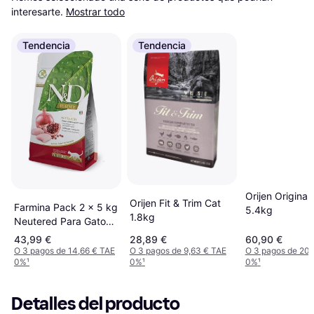
interesarte.
Mostrar todo
Tendencia
Tendencia
Orijen Original
Orijen Fit & Trim Cat
Farmina Pack 2 x 5 kg
5.4kg
1.8kg
Neutered Para Gatos
Con Pollo
43,99 €
28,89 €
60,90 €
O 3 pagos de 14,66 € TAE
O 3 pagos de 9,63 € TAE
O 3 pagos de 20,
0%
¹
0%
¹
0%
¹
Detalles del producto