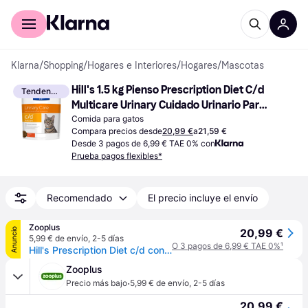
Comprar con Klarna
Para empresas
Klarna
/
Shopping
/
Hogares e Interiores
/
Hogares
/
Mascotas
Hill's 1.5 kg Pienso Prescription Diet C/d 
Tendencia
Multicare Urinary Cuidado Urinario Para 
Gatos De Pollo 1.5kg
Comida para gatos
Compara precios desde
20,99 €
a
21,59 €
Desde 3 pagos de 6,99 € TAE 0% con
Prueba pagos flexibles*
Recomendado
El precio incluye el envío
Zooplus
Anuncio
20,99 €
5,99 € de envío
,
2-5 días
O 3 pagos de 6,99 € TAE 0%
¹
Hill's Prescription Diet c/d con pollo Urinary Care pienso para gatos - 1,5 kg
Zooplus
·
Precio más bajo
5,99 € de envío
,
2-5 días
20,99 €