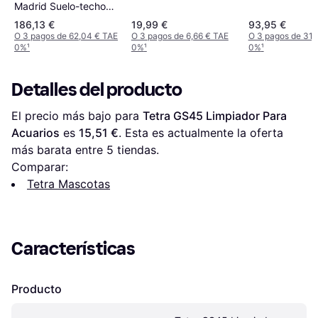
Madrid Suelo-techo
245-270 cm Plati
186,13 €
19,99 €
93,95 €
O 3 pagos de 62,04 € TAE
O 3 pagos de 6,66 € TAE
O 3 pagos de 31,
0%
¹
0%
¹
0%
¹
Detalles del producto
El precio más bajo para 
Tetra GS45 Limpiador Para 
Acuarios
 es 
15,51 €
. Esta es actualmente la oferta 
más barata entre 
5
 tiendas.
Comparar:
Tetra Mascotas
Características
Producto