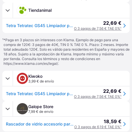
Tiendanimal
22,69 €
Tetra Tetratec GS45 Limpiador para acuarios
O 3 pagos de 7,56 € TAE 0%
¹
¹
*Paga en 3 plazos sin intereses con Klarna. Ejemplo de pago para una
compra de 120€: 3 pagos de 40€, TIN 0 % TAE 0 %. Plazo: 2 meses. Importe
total adeudado 120€. Solo es válido para residentes en España y mayores de
18 años. Sujeto a la aprobación de Klarna. Importe mínimo y máximo varía
por tienda. Consulta los términos y resto de condiciones en
https://www.klarna.com/es/legal/
.
Kiwoko
3,99 € de envío
22,69 €
Tetra Tetratec GS45 Limpiador para acuarios
O 3 pagos de 7,56 € TAE 0%
¹
Galope Store
7,99 € de envío
18,59 €
Rascador de vidrio accesorio para acuarios Tetra - Vert
O 3 pagos de 6,19 € TAE 0%
¹