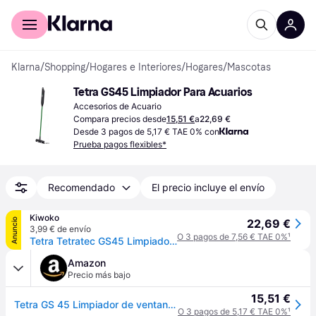
Comprar con Klarna
Para empresas
Klarna
/
Shopping
/
Hogares e Interiores
/
Hogares
/
Mascotas
Tetra GS45 Limpiador Para Acuarios
Accesorios de Acuario
Compara precios desde
15,51 €
a
22,69 €
Desde 3 pagos de 5,17 € TAE 0% con
Prueba pagos flexibles*
Recomendado
El precio incluye el envío
Kiwoko
Anuncio
22,69 €
3,99 € de envío
O 3 pagos de 7,56 € TAE 0%
¹
Tetra Tetratec GS45 Limpiador para acuarios
Amazon
Precio más bajo
15,51 €
Tetra GS 45 Limpiador de ventanas del acuario
O 3 pagos de 5,17 € TAE 0%
¹