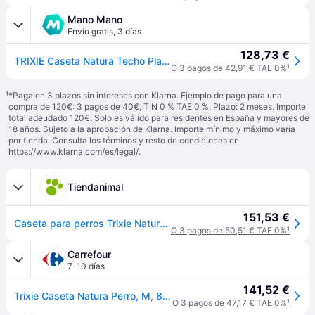
Mano Mano
Envío gratis
,
3 días
128,73 €
TRIXIE Caseta Natura Techo Plano Marrón M 85x58x60cm
O 3 pagos de 42,91 € TAE 0%
¹
¹
*Paga en 3 plazos sin intereses con Klarna. Ejemplo de pago para una
compra de 120€: 3 pagos de 40€, TIN 0 % TAE 0 %. Plazo: 2 meses. Importe
total adeudado 120€. Solo es válido para residentes en España y mayores de
18 años. Sujeto a la aprobación de Klarna. Importe mínimo y máximo varía
por tienda. Consulta los términos y resto de condiciones en
https://www.klarna.com/es/legal/
.
Tiendanimal
151,53 €
Caseta para perros Trixie Natura color marrón
O 3 pagos de 50,51 € TAE 0%
¹
Carrefour
7-10 días
141,52 €
Trixie Caseta Natura Perro, M, 85 × 58 × 60 Cm
O 3 pagos de 47,17 € TAE 0%
¹