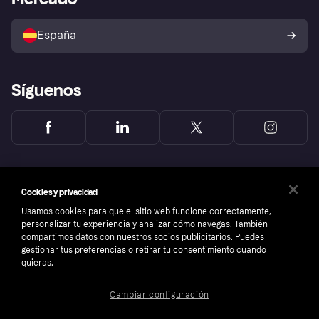
Configuración de privacidad
Vende con Klarna
Plataformas y socios
Política de protección al
comprador de Klarna
Tu derecho de desistimiento
España
Reclamaciones
Síguenos
Cookies y privacidad
Usamos cookies para que el sitio web funcione correctamente,
personalizar tu experiencia y analizar cómo navegas. También
compartimos datos con nuestros socios publicitarios. Puedes
gestionar tus preferencias o retirar tu consentimiento cuando
quieras.
Cambiar configuración
Copyright © 2005-2026 Klarna Bank AB (publ). Sede central: Stockholm, Sweden. Todos
los derechos reservados. Klarna Bank AB (publ). Sveavägen 46, 111 34 Stockholm.