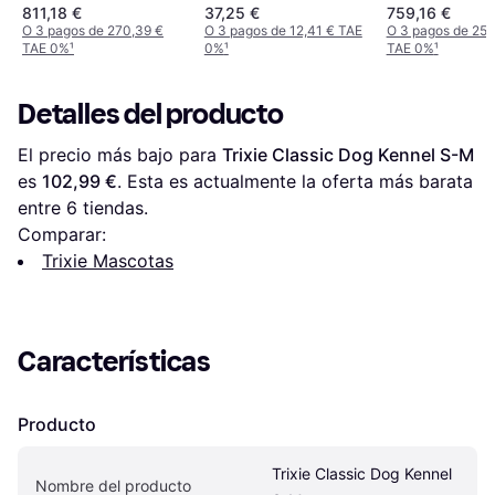
50,81 Mô
M'B2 - Negro
811,18 €
37,25 €
759,16 €
O 3 pagos de 270,39 €
O 3 pagos de 12,41 € TAE
O 3 pagos de 253
TAE 0%
¹
0%
¹
TAE 0%
¹
Detalles del producto
El precio más bajo para 
Trixie Classic Dog Kennel S-M
es 
102,99 €
. Esta es actualmente la oferta más barata 
entre 
6
 tiendas.
Comparar:
Trixie Mascotas
Características
Producto
Trixie Classic Dog Kennel 
Nombre del producto