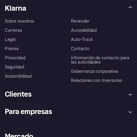
Klarna
Sobre nosotros
Revender
Carreras
Accesibilidad
Legal
Auto-Track
Prensa
Contacto
Privacidad
Información de contacto para
las autoridades
Seguridad
Gobernanza corporativa
Sostenibilidad
Relaciones con inversores
Clientes
Ayuda
Promesa de protección contra
Para empresas
el fraude
Inicio de sesión
Nuestra promesa
Asistencia al comerciante
Portal de desarrolladores
Klarna app
Bienestar financiero
Acceso empresas
Estado operativo
Mercado
Directorio de tiendas