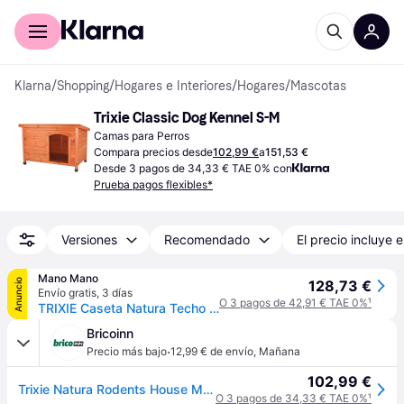
Comprar con Klarna
Para empresas
Klarna
/
Shopping
/
Hogares e Interiores
/
Hogares
/
Mascotas
Trixie Classic Dog Kennel S-M
Camas para Perros
Compara precios desde
102,99 €
a
151,53 €
Desde 3 pagos de 34,33 € TAE 0% con
Prueba pagos flexibles*
Versiones
Recomendado
El precio incluye e
Mano Mano
Anuncio
128,73 €
Envío gratis
,
3 días
O 3 pagos de 42,91 € TAE 0%
¹
TRIXIE Caseta Natura Techo Plano Marrón M 85x58x60cm
Bricoinn
·
Precio más bajo
12,99 € de envío
,
Mañana
102,99 €
Trixie Natura Rodents House Marrón 85 x 58 x 60 cm
O 3 pagos de 34,33 € TAE 0%
¹