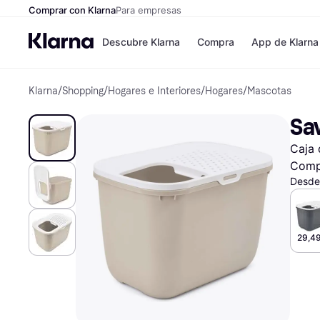
Comprar con Klarna
Para empresas
Descubre Klarna
Compra
App de Klarna
Klarna
/
Shopping
/
Hogares e Interiores
/
Hogares
/
Mascotas
Formas de pag
Tiendas
Formas de pago
MediaMarkt
Sav
Paga ahora
Shein
Paga en 3 plazos
Zalando Priv
Caja 
Paga en 30 días
Zara
Financiación
JD Sports
Comp
Klarna en Apple 
Desde
Directorio de tie
29,49