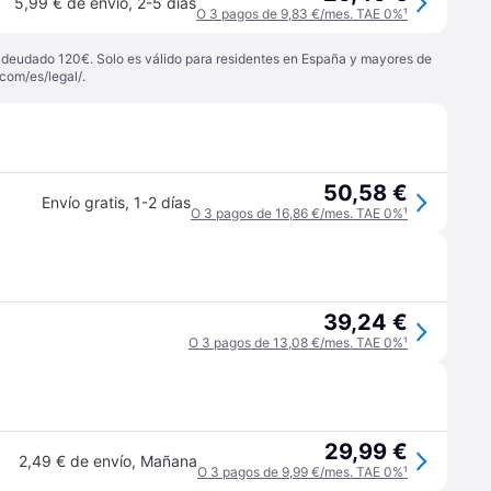
5,99 € de envío
,
2-5 días
O 3 pagos de 9,83 €/mes. TAE 0%
¹
 adeudado 120€. Solo es válido para residentes en España y mayores de
com/es/legal/
.
50,58 €
Envío gratis
,
1-2 días
O 3 pagos de 16,86 €/mes. TAE 0%
¹
39,24 €
O 3 pagos de 13,08 €/mes. TAE 0%
¹
29,99 €
2,49 € de envío
,
Mañana
O 3 pagos de 9,99 €/mes. TAE 0%
¹