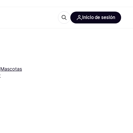
Inicio de sesión
Más información
les de oficina
Qué es Klarna?
 
Mascotas
*
las categorías