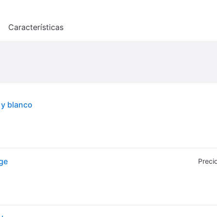
o
Características
 y blanco
ige
Preci