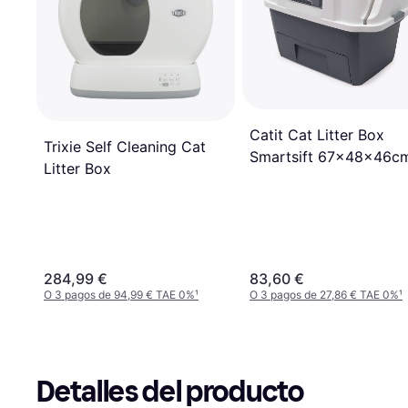
Catit Cat Litter Box
Trixie Self Cleaning Cat
Smartsift 67x48x46c
Litter Box
284,99 €
83,60 €
O 3 pagos de 94,99 € TAE 0%
¹
O 3 pagos de 27,86 € TAE 0%
¹
Detalles del producto