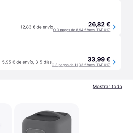
26,82 €
12,83 € de envío
O 3 pagos de 8,94 €/mes. TAE 0%
¹
33,99 €
5,95 € de envío
,
3-5 días
O 3 pagos de 11,33 €/mes. TAE 0%
¹
Mostrar todo