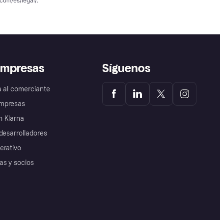
com/es/legal/
.
empresas
Síguenos
a al comerciante
mpresas
 Klarna
desarrolladores
erativo
as y socios