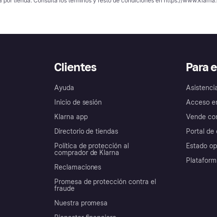
a por tienda. Consulta los términos y resto de condiciones en
https://www.klarna.
Clientes
Para 
Ayuda
Asistenci
Inicio de sesión
Acceso e
Klarna app
Vende con
Directorio de tiendas
Portal de 
Política de protección al
Estado op
comprador de Klarna
Plataform
Reclamaciones
Promesa de protección contra el
fraude
Nuestra promesa