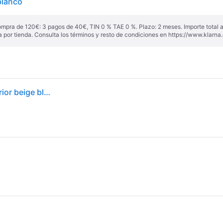
blanco
ompra de 120€: 3 pagos de 40€, TIN 0 % TAE 0 %. Plazo: 2 meses. Importe total
a por tienda. Consulta los términos y resto de condiciones en
https://www.klarna.
Caja de arena para gatos Savic Hop In entrada superior beige blanco 58,5x39x39,5 cm