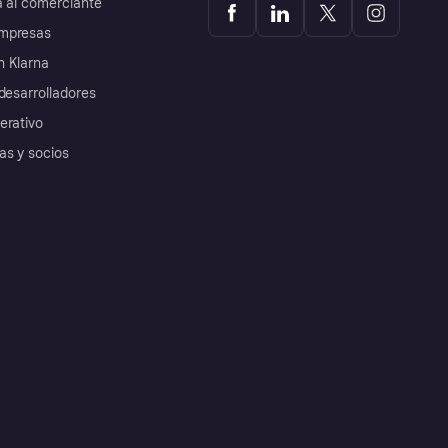
a al comerciante
mpresas
 Klarna
desarrolladores
erativo
as y socios