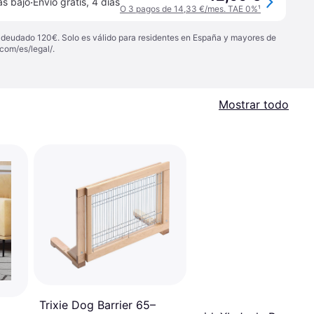
·
ás bajo
Envío gratis
,
4 días
O 3 pagos de 14,33 €/mes. TAE 0%
¹
 adeudado 120€. Solo es válido para residentes en España y mayores de
com/es/legal/
.
Mostrar todo
Trixie Dog Barrier 65–