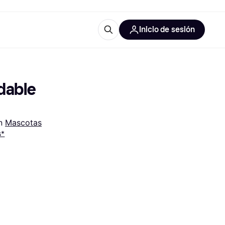
Inicio de sesión
Más información
les de oficina
Qué es Klarna?
dable 
n 
Mascotas
s*
las categorías