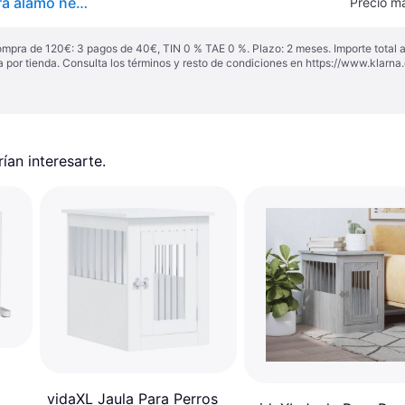
vidaXL Puerta para perros plegable 3 paneles madera álamo negra 150 cm - Negro
Precio m
ompra de 120€: 3 pagos de 40€, TIN 0 % TAE 0 %. Plazo: 2 meses. Importe total
a por tienda. Consulta los términos y resto de condiciones en
https://www.klarna.
an interesarte.
vidaXL Jaula Para Perros