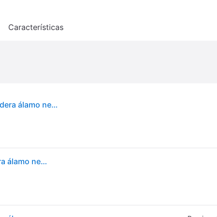
o
Características
vidaXL Puerta para perros plegable 3 paneles madera álamo negra 150 cm - Negro
vidaXL Puerta para perros plegable 3 paneles madera álamo negra 150 cm