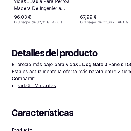
vidaXL Jaula Para Perros
Madera De Ingeniería
Blanco 64,5x80x71 cm
96,03 €
67,99 €
O 3 pagos de 32,01 € TAE 0%
¹
O 3 pagos de 22,66 € TAE 0%
¹
Detalles del producto
El precio más bajo para 
vidaXL Dog Gate 3 Panels 1
Esta es actualmente la oferta más barata entre 
2
 tien
Comparar:
vidaXL Mascotas
Características
Producto