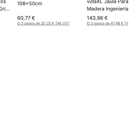
ros
vidaXL Jaula Para Per
108x50cm
Gris
Madera Ingeniería
m
64.5x80x71 cm
60,77 €
143,96 €
O 3 pagos de 20,25 € TAE 0%
¹
O 3 pagos de 47,98 € TAE 0%