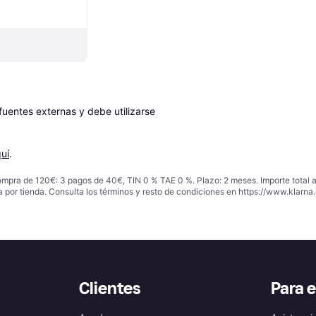
entes externas y debe utilizarse 
uí
.
ompra de 120€: 3 pagos de 40€, TIN 0 % TAE 0 %. Plazo: 2 meses. Importe total
a por tienda. Consulta los términos y resto de condiciones en
https://www.klarna.
Clientes
Para 