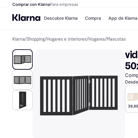
Comprar con Klarna
Para empresas
Descubre Klarna
Compra
App de Klarna
Klarna
/
Shopping
/
Hogares e Interiores
/
Hogares
/
Mascotas
Formas de pag
Tiendas
Formas de pago
MediaMarkt
vi
Paga ahora
Shein
Paga en 3 plazos
Zalando Priv
50
Paga en 30 días
Zara
Financiación
JD Sports
Comp
Klarna en Apple 
Desde
Directorio de tie
39,99