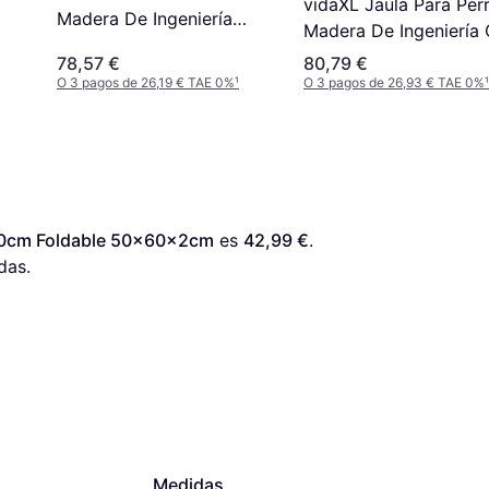
vidaXL Jaula Para Per
Madera De Ingeniería
Madera De Ingeniería 
Blanco 45x62x59 cm
Sonoma 45x62x59 c
78,57 €
80,79 €
O 3 pagos de 26,19 € TAE 0%
¹
O 3 pagos de 26,93 € TAE 0%
¹
50cm Foldable 50x60x2cm
 es 
42,99 €
. 
das.
Medidas