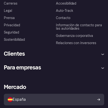
Carreras
Accesibilidad
Legal
Auto-Track
Prensa
Contacto
Privacidad
Información de contacto para
las autoridades
Seguridad
Gobernanza corporativa
Sostenibilidad
Relaciones con inversores
Clientes
Ayuda
Promesa de protección contra
Para empresas
el fraude
Inicio de sesión
Nuestra promesa
Asistencia al comerciante
Portal de desarrolladores
Klarna app
Bienestar financiero
Acceso empresas
Estado operativo
Mercado
Directorio de tiendas
Configuración de privacidad
Vende con Klarna
Plataformas y socios
Política de protección al
comprador de Klarna
Tu derecho de desistimiento
España
Reclamaciones