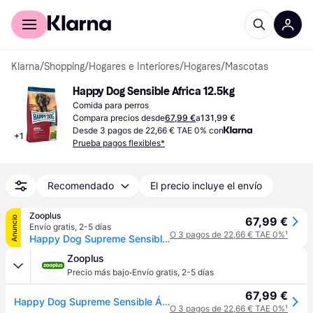
Comprar con Klarna
Para empresas
Klarna
/
Shopping
/
Hogares e Interiores
/
Hogares
/
Mascotas
Happy Dog Sensible Africa 12.5kg
Comida para perros
Compara precios desde
67,99 €
a
131,99 €
Desde 3 pagos de 22,66 € TAE 0% con
+
1
Prueba pagos flexibles*
Recomendado
El precio incluye el envío
Zooplus
Anuncio
67,99 €
Envío gratis
,
2-5 días
O 3 pagos de 22,66 € TAE 0%
¹
Happy Dog Supreme Sensible África - 12,5 kg
Zooplus
·
Precio más bajo
Envío gratis
,
2-5 días
67,99 €
Happy Dog Supreme Sensible África - 12,5 kg
O 3 pagos de 22,66 € TAE 0%
¹