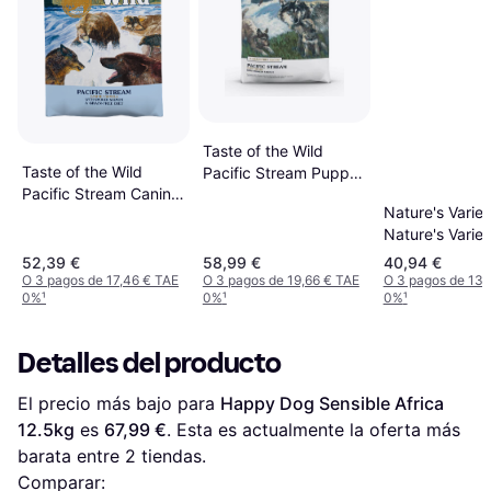
Taste of the Wild
Taste of the Wild
Pacific Stream Puppy
Pacific Stream Canine
Recipe with Smoked
Nature's Variet
Recipe with Smoked
Salmon 12.2kg
Nature's Variet
Salmon 12.2kg
Original No Gra
52,39 €
58,99 €
40,94 €
Pienso Para Pe
O 3 pagos de 17,46 € TAE
O 3 pagos de 19,66 € TAE
O 3 pagos de 13,
0%
¹
0%
¹
0%
¹
7 kg 12kg
Detalles del producto
El precio más bajo para 
Happy Dog Sensible Africa 
12.5kg
 es 
67,99 €
. Esta es actualmente la oferta más 
barata entre 
2
 tiendas.
Comparar: