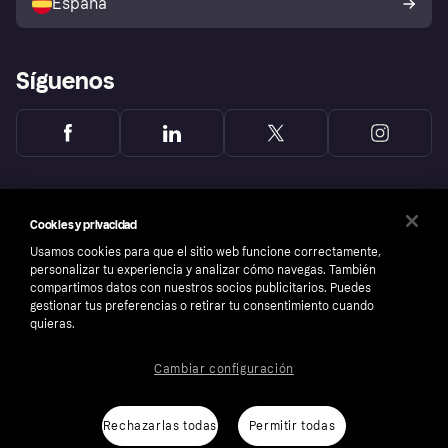
España
Reclamaciones
Síguenos
Cookies y privacidad
Usamos cookies para que el sitio web funcione correctamente,
personalizar tu experiencia y analizar cómo navegas. También
compartimos datos con nuestros socios publicitarios. Puedes
gestionar tus preferencias o retirar tu consentimiento cuando
quieras.
Cambiar configuración
Copyright © 2005-2026 Klarna Bank AB (publ). Sede central: Stockholm, Sweden. Todos
los derechos reservados. Klarna Bank AB (publ). Sveavägen 46, 111 34 Stockholm.
Número de empresa: 556737-0431
Rechazarlas todas
Permitir todas
Aviso Sobre Cookies
Klarna.com