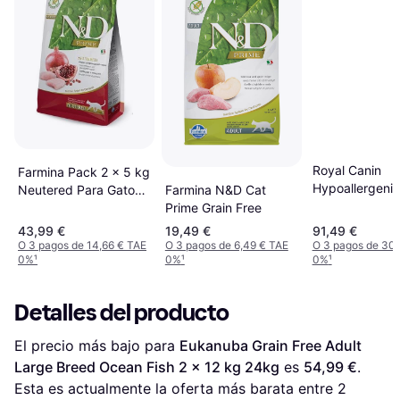
Royal Canin
Farmina Pack 2 x 5 kg
Hypoallergeni
Neutered Para Gatos
Farmina N&D Cat
Con Pollo
Prime Grain Free
43,99 €
19,49 €
91,49 €
O 3 pagos de 14,66 € TAE
O 3 pagos de 6,49 € TAE
O 3 pagos de 30,
0%
¹
0%
¹
0%
¹
Detalles del producto
El precio más bajo para 
Eukanuba Grain Free Adult 
Large Breed Ocean Fish 2 x 12 kg 24kg
 es 
54,99 €
. 
Esta es actualmente la oferta más barata entre 
2