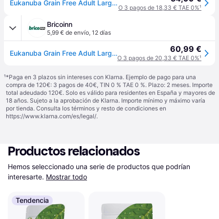
Eukanuba Grain Free Adult Large & Giant Breed pescado de mar - 12kg
O 3 pagos de 18,33 € TAE 0%
¹
Bricoinn
5,99 € de envío
,
12 días
60,99 €
Eukanuba Grain Free Adult Large Ocean Fish Dog Food 12 Kg Rosa
O 3 pagos de 20,33 € TAE 0%
¹
¹
*Paga en 3 plazos sin intereses con Klarna. Ejemplo de pago para una
compra de 120€: 3 pagos de 40€, TIN 0 % TAE 0 %. Plazo: 2 meses. Importe
total adeudado 120€. Solo es válido para residentes en España y mayores de
18 años. Sujeto a la aprobación de Klarna. Importe mínimo y máximo varía
por tienda. Consulta los términos y resto de condiciones en
https://www.klarna.com/es/legal/
.
Productos relacionados
Hemos seleccionado una serie de productos que podrían 
interesarte.
Mostrar todo
Tendencia