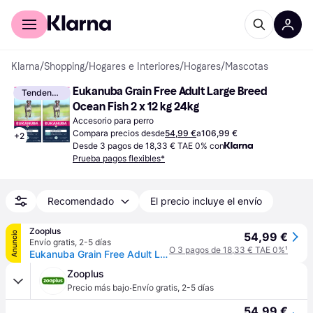
Comprar con Klarna
Para empresas
Klarna
/
Shopping
/
Hogares e Interiores
/
Hogares
/
Mascotas
Eukanuba Grain Free Adult Large Breed 
Tendencia
Ocean Fish 2 x 12 kg 24kg
Accesorio para perro
Compara precios desde
54,99 €
a
106,99 €
+
2
Desde 3 pagos de 18,33 € TAE 0% con
Prueba pagos flexibles*
Recomendado
El precio incluye el envío
Zooplus
Anuncio
54,99 €
Envío gratis
,
2-5 días
O 3 pagos de 18,33 € TAE 0%
¹
Eukanuba Grain Free Adult Large & Giant Breed pescado de mar - 12kg
Zooplus
·
Precio más bajo
Envío gratis
,
2-5 días
54,99 €