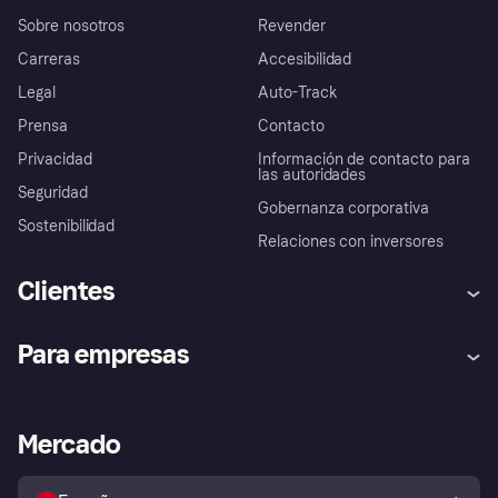
Sobre nosotros
Revender
Carreras
Accesibilidad
Legal
Auto-Track
Prensa
Contacto
Privacidad
Información de contacto para
las autoridades
Seguridad
Gobernanza corporativa
Sostenibilidad
Relaciones con inversores
Clientes
Ayuda
Promesa de protección contra
Para empresas
el fraude
Inicio de sesión
Nuestra promesa
Asistencia al comerciante
Portal de desarrolladores
Klarna app
Bienestar financiero
Acceso empresas
Estado operativo
Mercado
Directorio de tiendas
Configuración de privacidad
Vende con Klarna
Plataformas y socios
Política de protección al
comprador de Klarna
Tu derecho de desistimiento