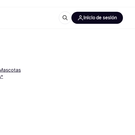
Inicio de sesión
Más información
les de oficina
Qué es Klarna?
Mascotas
s*
las categorías