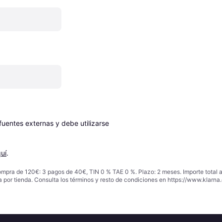
entes externas y debe utilizarse 
uí
.
ompra de 120€: 3 pagos de 40€, TIN 0 % TAE 0 %. Plazo: 2 meses. Importe total
a por tienda. Consulta los términos y resto de condiciones en
https://www.klarna.