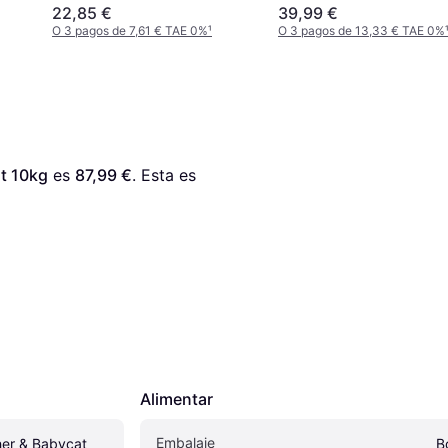
Development 7kg
22,85 €
39,99 €
O 3 pagos de 7,61 € TAE 0%
¹
O 3 pagos de 13,33 € TAE 0%
t 10kg
 es 
87,99 €
. Esta es 
Alimentar
Embalaje
er & Babycat 
B