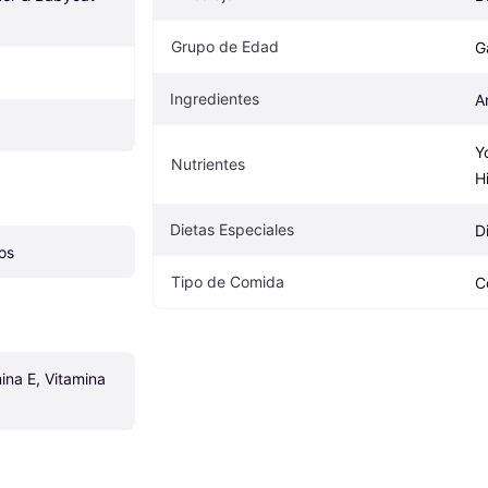
Grupo de Edad
G
Ingredientes
A
Y
Nutrientes
H
Dietas Especiales
D
os
Tipo de Comida
C
ina E, Vitamina 