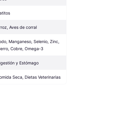
atitos
rroz, Aves de corral
odo, Manganeso, Selenio, Zinc, 
ierro, Cobre, Omega-3
igestión y Estómago
omida Seca, Dietas Veterinarias