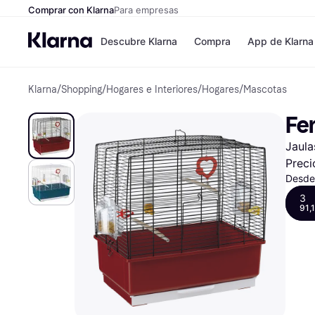
Comprar con Klarna
Para empresas
Descubre Klarna
Compra
App de Klarna
Klarna
/
Shopping
/
Hogares e Interiores
/
Hogares
/
Mascotas
Tiendas
Formas de pag
Formas de pago
MediaMarkt
Fe
Paga ahora
Shein
Paga en 3 plazos
Zalando Prive
Jaula
Paga en 30 días
Zara
Financiación
JD Sports
Preci
Klarna en Apple 
Desde
3
91,
Directorio de tien