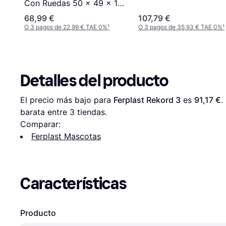
Con Ruedas 50 x 49 x 137
cm Blanco
68,99 €
107,79 €
O 3 pagos de 22,99 € TAE 0%
¹
O 3 pagos de 35,93 € TAE 0%
¹
Detalles del producto
El precio más bajo para 
Ferplast Rekord 3
 es 
91,17 €
.
barata entre 
3
 tiendas.
Comparar:
Ferplast Mascotas
Características
Producto