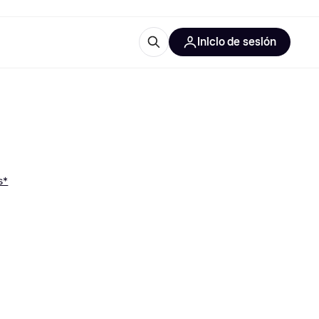
Inicio de sesión
Más información
iales de oficina
Qué es Klarna?
s*
 las categorías