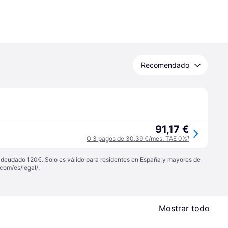
Recomendado
91,17 €
O 3 pagos de 30,39 €/mes. TAE 0%
¹
 adeudado 120€. Solo es válido para residentes en España y mayores de
com/es/legal/
.
Mostrar todo