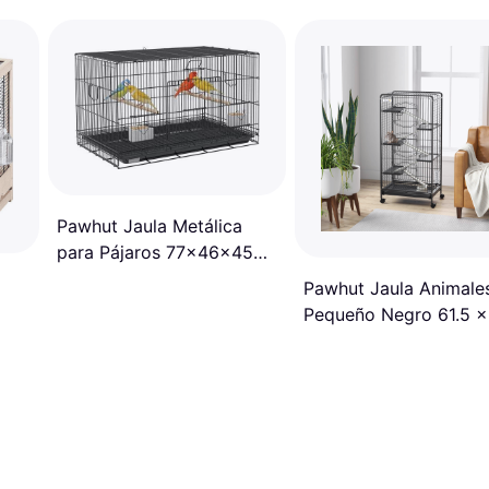
Pawhut Jaula Metálica
para Pájaros 77x46x45
cm con Bandeja Extraíble
Pawhut Jaula Animale
2 Perchas 2 Perchas
Pequeño Negro 61.5 x
Negro
x 131 cm