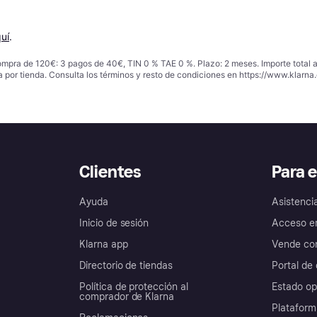
uí
.
ompra de 120€: 3 pagos de 40€, TIN 0 % TAE 0 %. Plazo: 2 meses. Importe total
a por tienda. Consulta los términos y resto de condiciones en
https://www.klarna.
Clientes
Para 
Ayuda
Asistenci
Inicio de sesión
Acceso e
Klarna app
Vende con
Directorio de tiendas
Portal de 
Política de protección al
Estado op
comprador de Klarna
Plataform