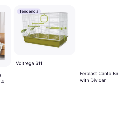
Tendencia
Voltrega 611
Ferplast Canto Birdc
s
with Divider
 44