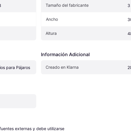
Tamaño del fabricante
3
3
Ancho
3
Altura
4
Información Adicional
Creado en Klarna
ios para Pájaros
2
entes externas y debe utilizarse 