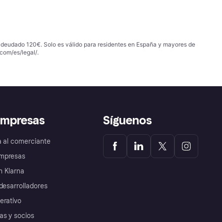
 adeudado 120€. Solo es válido para residentes en España y mayores de
com/es/legal/
.
empresas
Síguenos
a al comerciante
mpresas
 Klarna
desarrolladores
erativo
as y socios