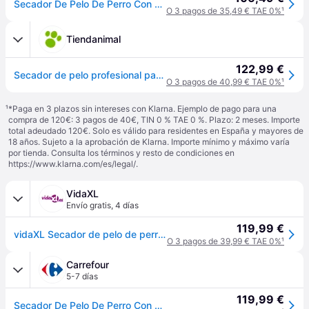
Secador De Pelo De Perro Con 3 Boquillas Negro 2400 W Vidaxl
O 3 pagos de 35,49 € TAE 0%
¹
Tiendanimal
122,99 €
Secador de pelo profesional para mascotas color Negro
O 3 pagos de 40,99 € TAE 0%
¹
¹
*Paga en 3 plazos sin intereses con Klarna. Ejemplo de pago para una
compra de 120€: 3 pagos de 40€, TIN 0 % TAE 0 %. Plazo: 2 meses. Importe
total adeudado 120€. Solo es válido para residentes en España y mayores de
18 años. Sujeto a la aprobación de Klarna. Importe mínimo y máximo varía
por tienda. Consulta los términos y resto de condiciones en
https://www.klarna.com/es/legal/
.
VidaXL
Envío gratis
,
4 días
119,99 €
vidaXL Secador de pelo de perro con 3 boquillas negro 2400 W - Beige
O 3 pagos de 39,99 € TAE 0%
¹
Carrefour
5-7 días
119,99 €
Secador De Pelo De Perro Con 3 Boquillas Negro 2400 W Vidaxl