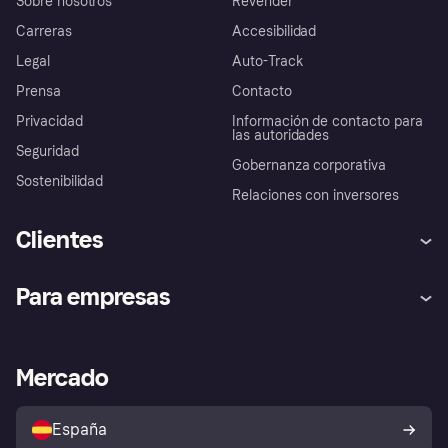
Sobre nosotros
Revender
Carreras
Accesibilidad
Legal
Auto-Track
Prensa
Contacto
Privacidad
Información de contacto para
las autoridades
Seguridad
Gobernanza corporativa
Sostenibilidad
Relaciones con inversores
Clientes
Ayuda
Promesa de protección contra
Para empresas
el fraude
Inicio de sesión
Nuestra promesa
Asistencia al comerciante
Portal de desarrolladores
Klarna app
Bienestar financiero
Acceso empresas
Estado operativo
Mercado
Directorio de tiendas
Configuración de privacidad
Vende con Klarna
Plataformas y socios
Política de protección al
comprador de Klarna
Tu derecho de desistimiento
España
Reclamaciones