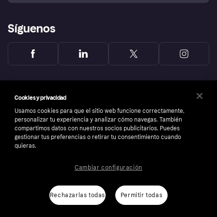
Síguenos
Cookies y privacidad
Usamos cookies para que el sitio web funcione correctamente,
personalizar tu experiencia y analizar cómo navegas. También
compartimos datos con nuestros socios publicitarios. Puedes
gestionar tus preferencias o retirar tu consentimiento cuando
quieras.
Cambiar configuración
Copyright © 2005-2026 Klarna Bank AB (publ). Sede central: Stockholm, Sweden. Todos
los derechos reservados. Klarna Bank AB (publ). Sveavägen 46, 111 34 Stockholm.
Número de empresa: 556737-0431
Rechazarlas todas
Permitir todas
Aviso Sobre Cookies
Klarna.com