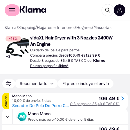
Comprar con Klarna
Para empresas
Klarna
/
Shopping
/
Hogares e Interiores
/
Hogares
/
Mascotas
vidaXL Hair Dryer with 3 Nozzles 2400W 
-13%
An Engine
Cuidado del pelaje para perros
Compara precios desde
106,49 €
a
122,99 €
+
3
Desde 3 pagos de 35,49 € TAE 0% con
Prueba pagos flexibles*
Recomendado
El precio incluye el envío
Mano Mano
Anuncio
106,49 €
10,00 € de envío
,
5 días
O 3 pagos de 35,49 € TAE 0%
¹
Secador De Pelo De Perro Con 3 Boquillas Negro 2400 W Vidaxl
Mano Mano
·
Precio más bajo
10,00 € de envío
,
5 días
106,49 €