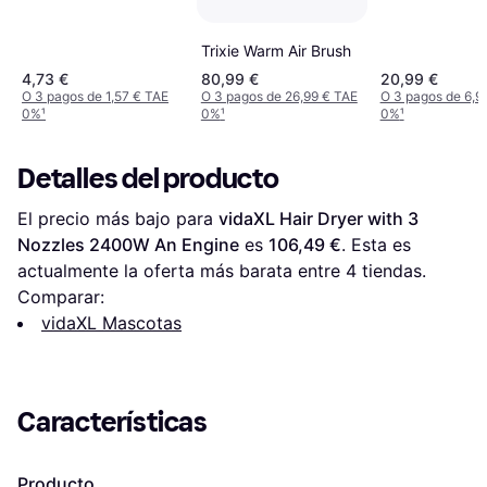
Trimmer x6 - Rouge
Trixie Warm Air Brush
4,73 €
80,99 €
20,99 €
O 3 pagos de 1,57 € TAE
O 3 pagos de 26,99 € TAE
O 3 pagos de 6,9
0%
¹
0%
¹
0%
¹
Detalles del producto
El precio más bajo para 
vidaXL Hair Dryer with 3 
Nozzles 2400W An Engine
 es 
106,49 €
. Esta es 
actualmente la oferta más barata entre 
4
 tiendas.
Comparar:
vidaXL Mascotas
Características
Producto