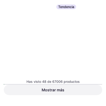
Tendencia
Orijen Puppy 11.4kg
Comida para perros
Has visto 48 de 67006 productos
Mostrar más
Royal Canin Sterilised 37 4kg
Comida para gatos
29,15 €
95,19 €