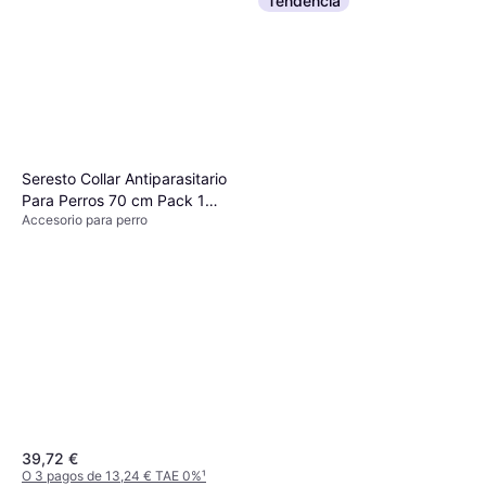
Tendencia
Seresto Collar Antiparasitario
Para Perros 70 cm Pack 1
Accesorio para perro
Unidad
39,72 €
O 3 pagos de 13,24 € TAE 0%
¹