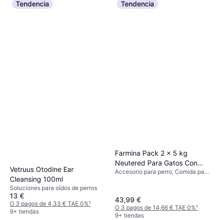
Tendencia
Tendencia
Farmina Pack 2 x 5 kg
Neutered Para Gatos Con
Vetruus Otodine Ear
Accesorio para perro, Comida para
Pollo
Cleansing 100ml
gatos
Soluciones para oídos de perros
13 €
43,99 €
O 3 pagos de 4,33 € TAE 0%
¹
O 3 pagos de 14,66 € TAE 0%
¹
9+ tiendas
9+ tiendas