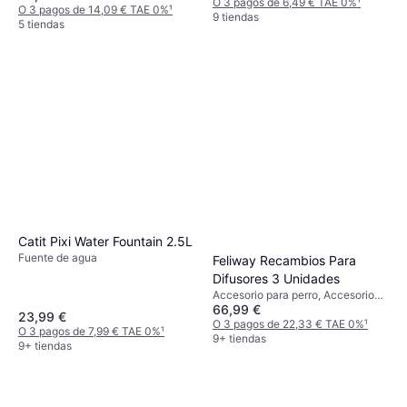
O 3 pagos de 6,49 € TAE 0%
¹
O 3 pagos de 14,09 € TAE 0%
¹
9 tiendas
5 tiendas
Catit Pixi Water Fountain 2.5L
Fuente de agua
Feliway Recambios Para
Difusores 3 Unidades
Accesorio para perro, Accesorio
66,99 €
para gato
23,99 €
O 3 pagos de 22,33 € TAE 0%
¹
O 3 pagos de 7,99 € TAE 0%
¹
9+ tiendas
9+ tiendas