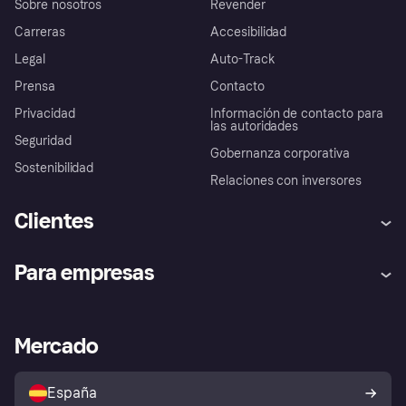
Sobre nosotros
Revender
Carreras
Accesibilidad
Legal
Auto-Track
Prensa
Contacto
Privacidad
Información de contacto para
las autoridades
Seguridad
Gobernanza corporativa
Sostenibilidad
Relaciones con inversores
Clientes
Ayuda
Promesa de protección contra
Para empresas
el fraude
Inicio de sesión
Nuestra promesa
Asistencia al comerciante
Portal de desarrolladores
Klarna app
Bienestar financiero
Acceso empresas
Estado operativo
Mercado
Directorio de tiendas
Configuración de privacidad
Vende con Klarna
Plataformas y socios
Política de protección al
comprador de Klarna
Tu derecho de desistimiento
España