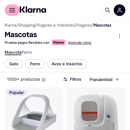
Comprar con Klarna
Para empresas
Klarna
/
Shopping
/
Hogares e Interiores
/
Hogares
/
Mascotas
Mascotas
Prueba pagos flexibles con
Aprende cómo
Mascota
Perro
Gato
Perro
Aves e Insectos
1000+ productos
Filtros
Popularidad
Popular