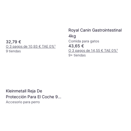
Royal Canin Gastrointestinal
4kg
Comida para gatos
32,79 €
43,65 €
O 3 pagos de 10,93 € TAE 0%
¹
O 3 pagos de 14,55 € TAE 0%
¹
9 tiendas
9+ tiendas
Kleinmetall Reja De
Protección Para El Coche 95
Accesorio para perro
- 145 cm