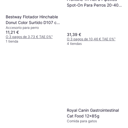
Spot-On Para Perros 20-40
kg
Bestway Flotador Hinchable
Donut Color Surtido D107 cm
Accesorio para perro
+12 Años Playa y Piscina
11,21 €
36118
31,39 €
O 3 pagos de 3,73 € TAE 0%
¹
O 3 pagos de 10,46 € TAE 0%
¹
1 tienda
4 tiendas
Royal Canin Gastrointestinal
Cat Food 12x85g
Comida para gatos