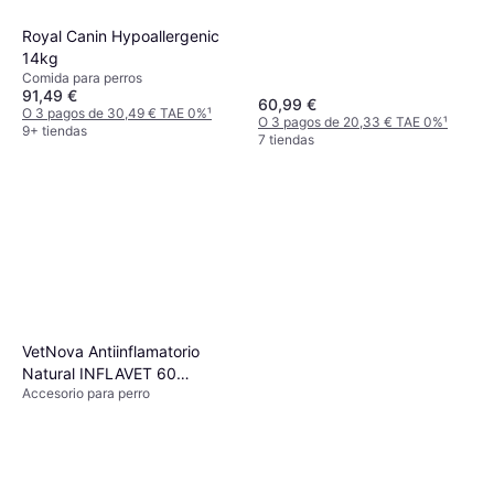
Royal Canin Hypoallergenic
14kg
Comida para perros
91,49 €
60,99 €
O 3 pagos de 30,49 € TAE 0%
¹
O 3 pagos de 20,33 € TAE 0%
¹
9+ tiendas
7 tiendas
VetNova Antiinflamatorio
Natural INFLAVET 60
Accesorio para perro
Comprimidos