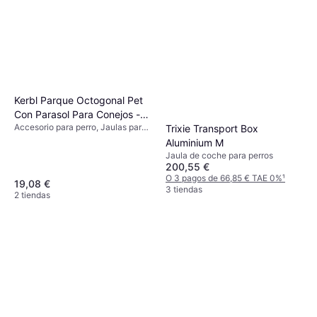
Kerbl Parque Octogonal Pet
Con Parasol Para Conejos -
Accesorio para perro, Jaulas para
Trixie Transport Box
Suelo De Nailon
Roedores, Exterior
Aluminium M
Jaula de coche para perros
200,55 €
O 3 pagos de 66,85 € TAE 0%
¹
19,08 €
3 tiendas
2 tiendas