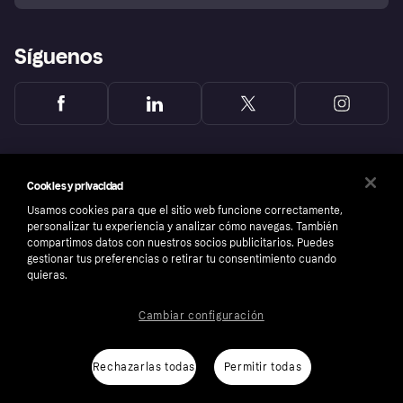
Reclamaciones
Síguenos
Cookies y privacidad
Usamos cookies para que el sitio web funcione correctamente,
personalizar tu experiencia y analizar cómo navegas. También
compartimos datos con nuestros socios publicitarios. Puedes
gestionar tus preferencias o retirar tu consentimiento cuando
quieras.
Cambiar configuración
Copyright © 2005-2026 Klarna Bank AB (publ). Sede central: Stockholm, Sweden. Todos
los derechos reservados. Klarna Bank AB (publ). Sveavägen 46, 111 34 Stockholm.
Número de empresa: 556737-0431
Rechazarlas todas
Permitir todas
Aviso Sobre Cookies
Klarna.com