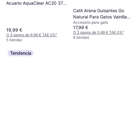
Acuario AquaClear AC20 379
lph
Catit Arena Guisantes Go
Natural Para Gatos Vainilla
Accesorio para gato
5.6 kg
17,99 €
19,99 €
O 3 pagos de 5,99 € TAE 0%
¹
O 3 pagos de 6,66 € TAE 0%
¹
6 tiendas
5 tiendas
Tendencia