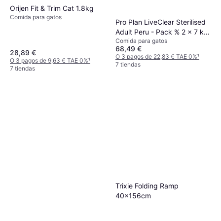
Orijen Fit & Trim Cat 1.8kg
Comida para gatos
Pro Plan LiveClear Sterilised
Adult Peru - Pack % 2 x 7 kg
Comida para gatos
7kg
68,49 €
28,89 €
O 3 pagos de 22,83 € TAE 0%
¹
O 3 pagos de 9,63 € TAE 0%
¹
7 tiendas
7 tiendas
Trixie Folding Ramp
40x156cm