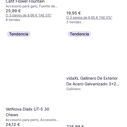
Catit Flower Fountain
Accesorio para gato, Fuente de
25,99 €
agua
19,95 €
O 3 pagos de 8,66 € TAE 0%
¹
O 3 pagos de 6,65 € TAE 0%
¹
8 tiendas
3 tiendas
Tendencia
Tendencia
vidaXL Gallinero De Exterior
De Acero Galvanizado 3x2x2
Gallinero
m
VetNova Dialix UT-5 30
Chews
Accesorio para perro, Accesorio
24,12 €
para gato
225,99 €