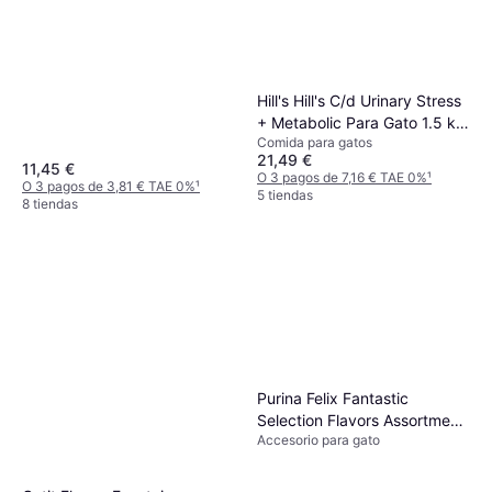
Hill's Hill's C/d Urinary Stress
+ Metabolic Para Gato 1.5 kg
Comida para gatos
1.5kg
21,49 €
11,45 €
O 3 pagos de 7,16 € TAE 0%
¹
O 3 pagos de 3,81 € TAE 0%
¹
5 tiendas
8 tiendas
Purina Felix Fantastic
Selection Flavors Assortment
Accesorio para gato
Pack 44x85g