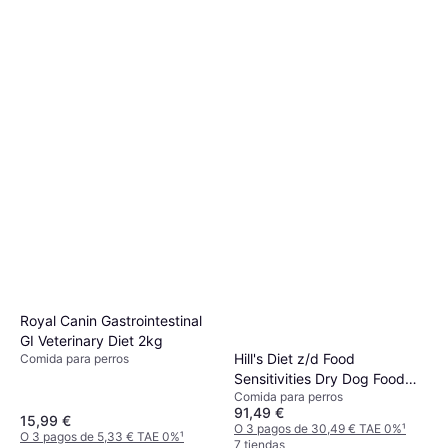
Royal Canin Gastrointestinal
GI Veterinary Diet 2kg
Hill's Diet z/d Food
Comida para perros
Sensitivities Dry Dog Food
Comida para perros
10kg
91,49 €
15,99 €
O 3 pagos de 30,49 € TAE 0%
¹
O 3 pagos de 5,33 € TAE 0%
¹
7 tiendas