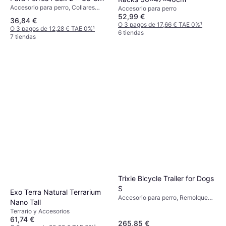
Accesorio para perro, Collares
Accesorio para perro
Antiladridos, Collares para Perros
52,99 €
36,84 €
O 3 pagos de 17,66 € TAE 0%
¹
O 3 pagos de 12,28 € TAE 0%
¹
6 tiendas
7 tiendas
Trixie Bicycle Trailer for Dogs
S
Exo Terra Natural Terrarium
Accesorio para perro, Remolque
Nano Tall
para bicicleta para perros
Terrario y Accesorios
61,74 €
265,85 €