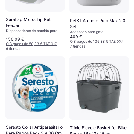
Sureflap Microchip Pet
PetKit Arenero Pura Max 2.0
Feeder
Set
Dispensadores de comida para
Accesorio para gato
gatos
409 €
150,99 €
O 3 pagos de 136,33 € TAE 0%
¹
O 3 pagos de 50,33 € TAE 0%
¹
7 tiendas
6 tiendas
Seresto Collar Antiparasitario
Trixie Bicycle Basket for Bike
Para Perros Pack 2 x 38 Cm
Racks 36x47x46cm