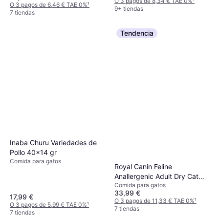
O 3 pagos de 8,34 € TAE 0%
¹
O 3 pagos de 6,46 € TAE 0%
¹
9+ tiendas
7 tiendas
Tendencia
Inaba Churu Variedades de
Pollo 40x14 gr
Comida para gatos
Royal Canin Feline
Anallergenic Adult Dry Cat
Comida para gatos
Food 2kg
33,99 €
17,99 €
O 3 pagos de 11,33 € TAE 0%
¹
O 3 pagos de 5,99 € TAE 0%
¹
7 tiendas
7 tiendas