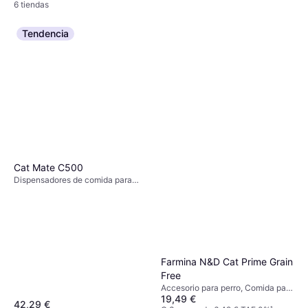
6 tiendas
Tendencia
VetNova Abelia Glycozoo 118
Ml
Accesorio para perro
21,89 €
O 3 pagos de 7,29 € TAE 0%
¹
6 tiendas
Cat Mate C500
Dispensadores de comida para
perros, Dispensadores de comida
para gatos
Farmina N&D Cat Prime Grain
Free
Accesorio para perro, Comida para
19,49 €
gatos
42,29 €