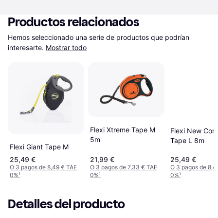
Productos relacionados
Hemos seleccionado una serie de productos que podrían 
interesarte.
Mostrar todo
Flexi Xtreme Tape M
Flexi New Com
5m
Tape L 8m
Flexi Giant Tape M
25,49 €
21,99 €
25,49 €
O 3 pagos de 8,49 € TAE
O 3 pagos de 7,33 € TAE
O 3 pagos de 8,4
0%
¹
0%
¹
0%
¹
Detalles del producto