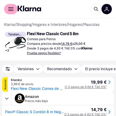
Comprar con Klarna
Para empresas
Klarna
/
Shopping
/
Hogares e Interiores
/
Hogares
/
Mascotas
Flexi New Classic Cord S 8m
Tendencia
Correas para Perros
Compara precios desde
14,79 €
a
25,00 €
Desde 3 pagos de 4,93 € TAE 0% con
+
2
Prueba pagos flexibles*
Versiones
Recomendado
El precio incluye e
Kiwoko
Anuncio
19,99 €
3,99 € de envío
O 3 pagos de 6,66 € TAE 0%
¹
Flexi New Classic Correa de Cordón Extensible Azul para perros
Amazon
Precio más bajo
14,79 €
Flexi® Classic S Cordón 8 m Negro, Correa Extensible para Perros hasta máx. 12 kg
O 3 pagos de 4,93 € TAE 0%
¹