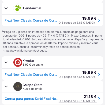
Tiendanimal
19,99 €
Flexi New Classic Correa de Cordón Extensible Azul para perros
O 3 pagos de 6,66 € TAE 0%
¹
¹
*Paga en 3 plazos sin intereses con Klarna. Ejemplo de pago para una
compra de 120€: 3 pagos de 40€, TIN 0 % TAE 0 %. Plazo: 2 meses. Importe
total adeudado 120€. Solo es válido para residentes en España y mayores de
18 años. Sujeto a la aprobación de Klarna. Importe mínimo y máximo varía
por tienda. Consulta los términos y resto de condiciones en
https://www.klarna.com/es/legal/
.
Kiwoko
3,99 € de envío
19,99 €
Flexi New Classic Correa de Cordón Extensible Azul para perros
O 3 pagos de 6,66 € TAE 0%
¹
Galope Store
7,99 € de envío
21,18 €
Correa para perros Kerbl Flexi New Classic - Noir
O 3 pagos de 7,06 € TAE 0%
¹