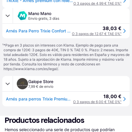
TRIXIE - Arnés premium con relleno de vellón, S: 35–65 cm/20 mm, Negro
O 3 pagos de 4,99 € TAE 0%
¹
Mano Mano
Envío gratis
,
3 días
38,03 €
Arnés Para Perro Trixie Confort New Premium Negro S
O 3 pagos de 12,67 € TAE 0%
¹
¹
*Paga en 3 plazos sin intereses con Klarna. Ejemplo de pago para una
compra de 120€: 3 pagos de 40€, TIN 0 % TAE 0 %. Plazo: 2 meses. Importe
total adeudado 120€. Solo es válido para residentes en España y mayores de
18 años. Sujeto a la aprobación de Klarna. Importe mínimo y máximo varía
por tienda. Consulta los términos y resto de condiciones en
https://www.klarna.com/es/legal/
.
Galope Store
7,99 € de envío
18,00 €
Arnés para perros Trixie Premium Touring - Noir
O 3 pagos de 6,00 € TAE 0%
¹
Productos relacionados
Hemos seleccionado una serie de productos que podrían 