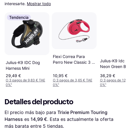
interesarte.
Mostrar todo
Tendencia
Flexi Correa Para
Julius-K9 Idc B
Perro New Classic 3 m
Julius-K9 IDC Dog
Neon Green Br
Rosa
Harness Mini
Extent
29,49 €
10,95 €
36,29 €
O 3 pagos de 9,83 € TAE
O 3 pagos de 3,65 € TAE
O 3 pagos de 12,
0%
¹
0%
¹
0%
¹
Detalles del producto
El precio más bajo para 
Trixie Premium Touring 
Harness
 es 
14,99 €
. Esta es actualmente la oferta 
más barata entre 
5
 tiendas.