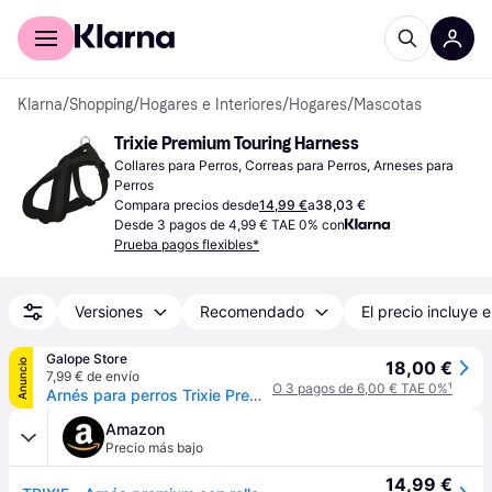
Comprar con Klarna
Para empresas
Klarna
/
Shopping
/
Hogares e Interiores
/
Hogares
/
Mascotas
Trixie Premium Touring Harness
Collares para Perros, Correas para Perros, Arneses para 
Perros
Compara precios desde
14,99 €
a
38,03 €
Desde 3 pagos de 4,99 € TAE 0% con
Prueba pagos flexibles*
Versiones
Recomendado
El precio incluye e
Galope Store
Anuncio
18,00 €
7,99 € de envío
O 3 pagos de 6,00 € TAE 0%
¹
Arnés para perros Trixie Premium Touring - Noir
Amazon
Precio más bajo
14,99 €