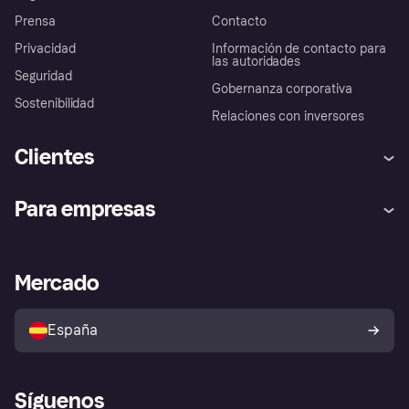
Prensa
Contacto
Privacidad
Información de contacto para
las autoridades
Seguridad
Gobernanza corporativa
Sostenibilidad
Relaciones con inversores
Clientes
Ayuda
Promesa de protección contra
Para empresas
el fraude
Inicio de sesión
Nuestra promesa
Asistencia al comerciante
Portal de desarrolladores
Klarna app
Bienestar financiero
Acceso empresas
Estado operativo
Mercado
Directorio de tiendas
Configuración de privacidad
Vende con Klarna
Plataformas y socios
Política de protección al
comprador de Klarna
Tu derecho de desistimiento
España
Reclamaciones
Síguenos