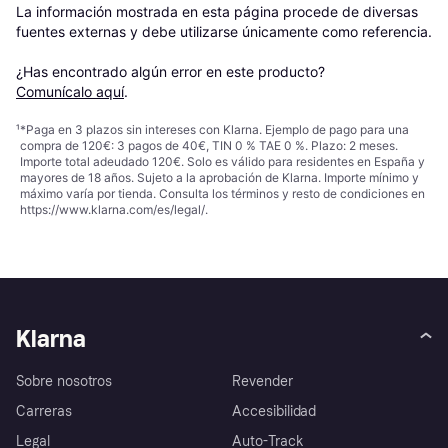
La información mostrada en esta página procede de diversas 
fuentes externas y debe utilizarse únicamente como referencia.

¿Has encontrado algún error en este producto? 
Comunícalo aquí
.
¹
*Paga en 3 plazos sin intereses con Klarna. Ejemplo de pago para una
compra de 120€: 3 pagos de 40€, TIN 0 % TAE 0 %. Plazo: 2 meses.
Importe total adeudado 120€. Solo es válido para residentes en España y
mayores de 18 años. Sujeto a la aprobación de Klarna. Importe mínimo y
máximo varía por tienda. Consulta los términos y resto de condiciones en
https://www.klarna.com/es/legal/
.
Klarna
Sobre nosotros
Revender
Carreras
Accesibilidad
Legal
Auto-Track