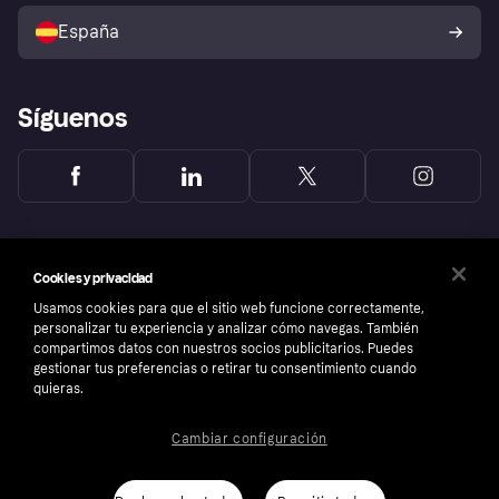
Política de protección al
comprador de Klarna
Tu derecho de desistimiento
España
Reclamaciones
Síguenos
Cookies y privacidad
Usamos cookies para que el sitio web funcione correctamente,
personalizar tu experiencia y analizar cómo navegas. También
compartimos datos con nuestros socios publicitarios. Puedes
gestionar tus preferencias o retirar tu consentimiento cuando
quieras.
Cambiar configuración
Copyright © 2005-2026 Klarna Bank AB (publ). Sede central: Stockholm, Sweden. Todos
los derechos reservados. Klarna Bank AB (publ). Sveavägen 46, 111 34 Stockholm.
Número de empresa: 556737-0431