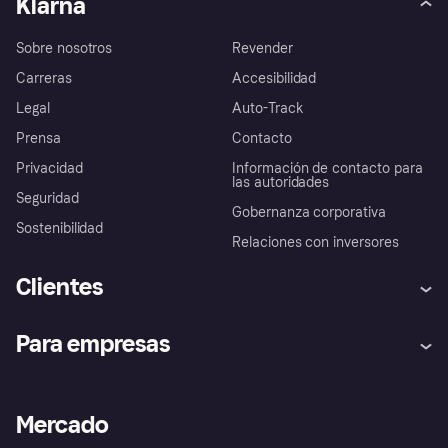
Klarna
Sobre nosotros
Revender
Carreras
Accesibilidad
Legal
Auto-Track
Prensa
Contacto
Privacidad
Información de contacto para
las autoridades
Seguridad
Gobernanza corporativa
Sostenibilidad
Relaciones con inversores
Clientes
Ayuda
Promesa de protección contra
Para empresas
el fraude
Inicio de sesión
Nuestra promesa
Asistencia al comerciante
Portal de desarrolladores
Klarna app
Bienestar financiero
Acceso empresas
Estado operativo
Mercado
Directorio de tiendas
Configuración de privacidad
Vende con Klarna
Plataformas y socios