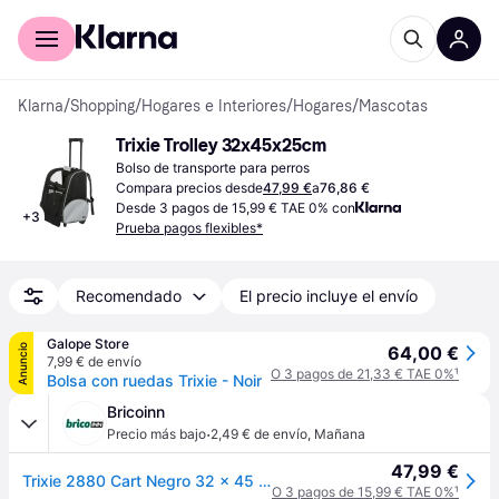
Comprar con Klarna
Para empresas
Klarna
/
Shopping
/
Hogares e Interiores
/
Hogares
/
Mascotas
Trixie Trolley 32x45x25cm
Bolso de transporte para perros
Compara precios desde
47,99 €
a
76,86 €
Desde 3 pagos de 15,99 € TAE 0% con
+
3
Prueba pagos flexibles*
Recomendado
El precio incluye el envío
Galope Store
Anuncio
64,00 €
7,99 € de envío
O 3 pagos de 21,33 € TAE 0%
¹
Bolsa con ruedas Trixie - Noir
Bricoinn
·
Precio más bajo
2,49 € de envío
,
Mañana
47,99 €
Trixie 2880 Cart Negro 32 × 45 × 25 cm
O 3 pagos de 15,99 € TAE 0%
¹