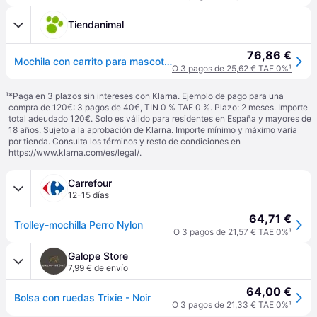
Tiendanimal
76,86 €
Mochila con carrito para mascotas color Negro
O 3 pagos de 25,62 € TAE 0%
¹
¹
*Paga en 3 plazos sin intereses con Klarna. Ejemplo de pago para una
compra de 120€: 3 pagos de 40€, TIN 0 % TAE 0 %. Plazo: 2 meses. Importe
total adeudado 120€. Solo es válido para residentes en España y mayores de
18 años. Sujeto a la aprobación de Klarna. Importe mínimo y máximo varía
por tienda. Consulta los términos y resto de condiciones en
https://www.klarna.com/es/legal/
.
Carrefour
12-15 días
64,71 €
Trolley-mochilla Perro Nylon
O 3 pagos de 21,57 € TAE 0%
¹
Galope Store
7,99 € de envío
64,00 €
Bolsa con ruedas Trixie - Noir
O 3 pagos de 21,33 € TAE 0%
¹