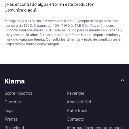
¿Has encontrado algún error en este producto? 
Comunícalo aquí
.
¹
*Paga en 3 plazos sin intereses con Klarna. Ejemplo de pago para una
compra de 120€: 3 pagos de 40€, TIN 0 % TAE 0 %. Plazo: 2 meses.
Importe total adeudado 120€. Solo es válido para residentes en España y
mayores de 18 años. Sujeto a la aprobación de Klarna. Importe mínimo y
máximo varía por tienda. Consulta los términos y resto de condiciones en
https://www.klarna.com/es/legal/
.
Klarna
Sobre nosotros
Revender
Carreras
Accesibilidad
Legal
Auto-Track
Prensa
Contacto
Privacidad
Información de contacto para