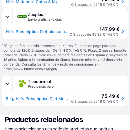
Hill's Metabolic Gatos 8 Kg
O 3 pagos de 25,16 € TAE 0%
¹
Zooplus
Envío gratis
,
2-5 días
147,99 €
Hill's Prescription Diet pienso para gatos - Pack Ahorro - Metabolic 2 x 8 kg
O 3 pagos de 49,33 € TAE 0%
¹
¹
*Paga en 3 plazos sin intereses con Klarna. Ejemplo de pago para una
compra de 120€: 3 pagos de 40€, TIN 0 % TAE 0 %. Plazo: 2 meses. Importe
total adeudado 120€. Solo es válido para residentes en España y mayores de
18 años. Sujeto a la aprobación de Klarna. Importe mínimo y máximo varía
por tienda. Consulta los términos y resto de condiciones en
https://www.klarna.com/es/legal/
.
Tiendanimal
Precio más bajo
75,49 €
8 kg Hill's Prescription Diet Metabolic pienso para gatos
O 3 pagos de 25,16 € TAE 0%
¹
Productos relacionados
Hemos seleccionado una serie de productos que podrían 