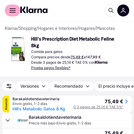
Comprar con Klarna
Para empresas
Klarna
/
Shopping
/
Hogares e Interiores
/
Hogares
/
Mascotas
Hill's Prescription Diet Metabolic Feline 
8kg
Comida para gatos
Compara precios desde
75,49 €
a
147,99 €
Desde 3 pagos de 25,16 € TAE 0% con
Prueba pagos flexibles*
Versiones
Recomendado
El precio incluye e
Barakaldotiendaveterinaria
Anuncio
75,49 €
Envío gratis
,
1-2 días
O 3 pagos de 25,16 € TAE 0%
¹
Hill's Metabolic Gatos 8 Kg
Barakaldotiendaveterinaria
·
Precio más bajo
Envío gratis
,
1-2 días
75,49 €