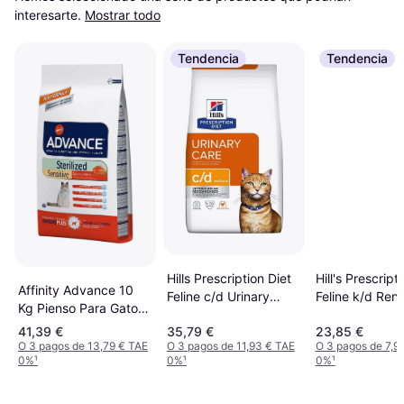
interesarte.
Mostrar todo
Tendencia
Tendencia
Hills Prescription Diet
Hill's Prescript
Affinity Advance 10
Feline c/d Urinary
Feline k/d Rena
Kg Pienso Para Gatos
Care Multicare With
Health 1.5kg
2 x 10 kg
41,39 €
35,79 €
23,85 €
Chicken 3kg
O 3 pagos de 13,79 € TAE
O 3 pagos de 11,93 € TAE
O 3 pagos de 7,9
0%
¹
0%
¹
0%
¹