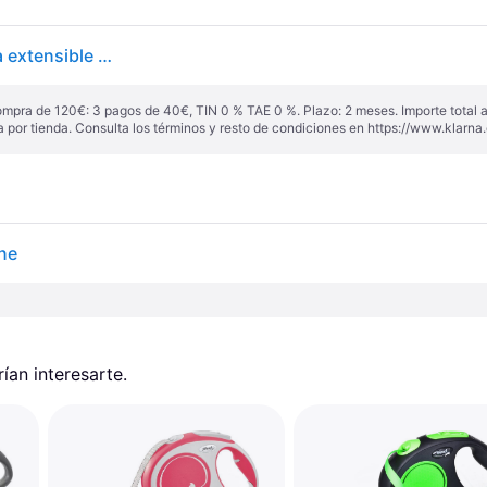
flexi® Neon M Cinta 5 m negro/amarillo neón, correa extensible para perros hasta máx. 25 kg
ompra de 120€: 3 pagos de 40€, TIN 0 % TAE 0 %. Plazo: 2 meses. Importe total
a por tienda. Consulta los términos y resto de condiciones en
https://www.klarna.
ne
an interesarte.