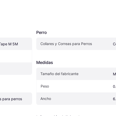
Perro
Collares y Correas para Perros
 Tape M 5M
C
Medidas
Tamaño del fabricante
M
Peso
0
Ancho
s para perros
6