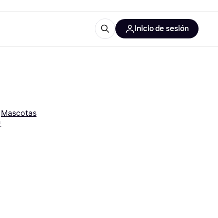
Inicio de sesión
Más información
les de oficina
Qué es Klarna?
 
Mascotas
*
las categorías