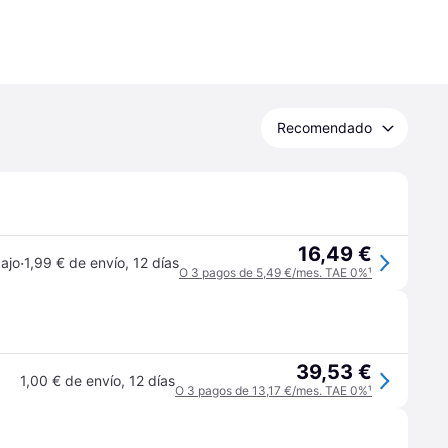
Recomendado
16,49 €
·
ajo
1,99 € de envío
,
12 días
O 3 pagos de 5,49 €/mes. TAE 0%
¹
39,53 €
1,00 € de envío
,
12 días
O 3 pagos de 13,17 €/mes. TAE 0%
¹