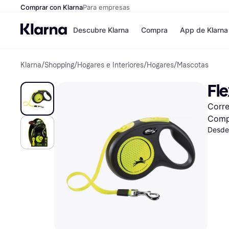
Comprar con Klarna
Para empresas
Descubre Klarna
Compra
App de Klarna
Klarna
/
Shopping
/
Hogares e Interiores
/
Hogares
/
Mascotas
Formas de pag
Tiendas
Formas de pago
MediaMarkt
Fl
Paga ahora
Shein
Paga en 3 plazos
Zalando Priv
Corre
Paga en 30 días
Zara
Financiación
JD Sports
Comp
Klarna en Apple 
Desde
Directorio de tie