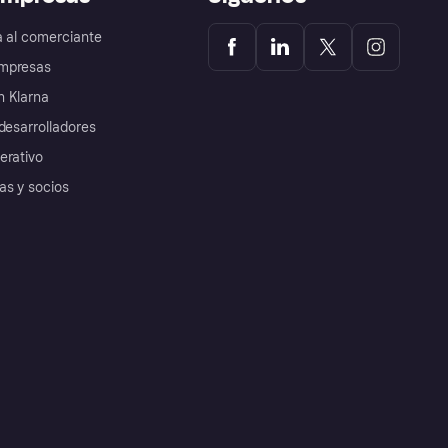
a al comerciante
mpresas
 Klarna
desarrolladores
erativo
as y socios