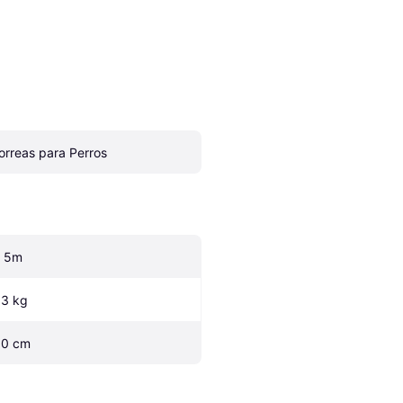
orreas para Perros
 5m
.3 kg
.0 cm