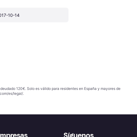
017-10-14
 adeudado 120€. Solo es válido para residentes en España y mayores de
com/es/legal/
.
empresas
Síguenos