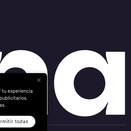
 tu experiencia
ublicitarios.
as.
rmitir todas