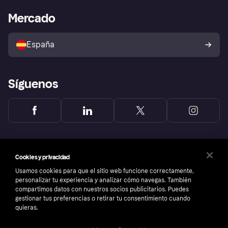
Klarna app
Bienestar financiero
Acceso empresas
Estado operativo
Mercado
Directorio de tiendas
Configuración de privacidad
Vende con Klarna
Plataformas y socios
Política de protección al
comprador de Klarna
Tu derecho de desistimiento
España
Reclamaciones
Síguenos
Cookies y privacidad
Usamos cookies para que el sitio web funcione correctamente,
personalizar tu experiencia y analizar cómo navegas. También
compartimos datos con nuestros socios publicitarios. Puedes
gestionar tus preferencias o retirar tu consentimiento cuando
quieras.