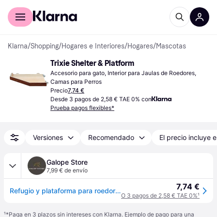
Comprar con Klarna
Para empresas
Klarna
/
Shopping
/
Hogares e Interiores
/
Hogares
/
Mascotas
Trixie Shelter & Platform
Accesorio para gato, Interior para Jaulas de Roedores, 
Camas para Perros
Precio
7,74 €
Desde 3 pagos de 2,58 € TAE 0% con
Prueba pagos flexibles*
Versiones
Recomendado
El precio incluye e
Galope Store
7,99 € de envío
7,74 €
Refugio y plataforma para roedores, madera de corteza Trixie - Marron
O 3 pagos de 2,58 € TAE 0%
¹
¹
*Paga en 3 plazos sin intereses con Klarna. Ejemplo de pago para una