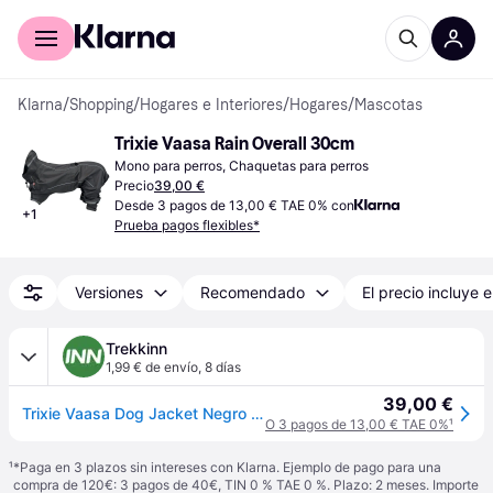
Comprar con Klarna
Para empresas
Klarna
/
Shopping
/
Hogares e Interiores
/
Hogares
/
Mascotas
Trixie Vaasa Rain Overall 30cm
Mono para perros, Chaquetas para perros
Precio
39,00 €
Desde 3 pagos de 13,00 € TAE 0% con
+
1
Prueba pagos flexibles*
Versiones
Recomendado
El precio incluye e
Trekkinn
1,99 € de envío
,
8 días
39,00 €
Trixie Vaasa Dog Jacket Negro 30 cm
O 3 pagos de 13,00 € TAE 0%
¹
¹
*Paga en 3 plazos sin intereses con Klarna. Ejemplo de pago para una
compra de 120€: 3 pagos de 40€, TIN 0 % TAE 0 %. Plazo: 2 meses. Importe