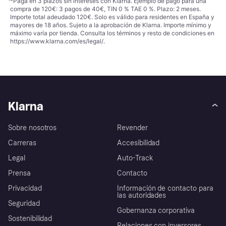
¹
*Paga en 3 plazos sin intereses con Klarna. Ejemplo de pago para una
compra de 120€: 3 pagos de 40€, TIN 0 % TAE 0 %. Plazo: 2 meses.
Importe total adeudado 120€. Solo es válido para residentes en España y
mayores de 18 años. Sujeto a la aprobación de Klarna. Importe mínimo y
máximo varía por tienda. Consulta los términos y resto de condiciones en
https://www.klarna.com/es/legal/
.
Klarna
Sobre nosotros
Revender
Carreras
Accesibilidad
Legal
Auto-Track
Prensa
Contacto
Privacidad
Información de contacto para
las autoridades
Seguridad
Gobernanza corporativa
Sostenibilidad
Relaciones con inversores