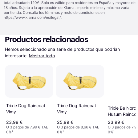
total adeudado 120€. Solo es válido para residentes en España y mayores de
18 años. Sujeto a la aprobación de Klarna. Importe mínimo y máximo varía
por tienda. Consulta los términos y resto de condiciones en
https://www.klarna.com/es/legal/
.
Productos relacionados
Hemos seleccionado una serie de productos que podrían 
interesarte.
Mostrar todo
Trixie Dog Raincoat
Trixie Dog Raincoat
Trixie Be Nordi
Vimy
Vimy
Husum Raincoa
23,99 €
25,99 €
23,99 €
O 3 pagos de 7,99 € TAE
O 3 pagos de 8,66 € TAE
O 3 pagos de 7,9
0%
¹
0%
¹
0%
¹