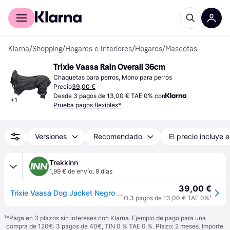
Comprar con Klarna
Para empresas
Klarna
/
Shopping
/
Hogares e Interiores
/
Hogares
/
Mascotas
Trixie Vaasa Rain Overall 36cm
Chaquetas para perros, Mono para perros
Precio
39,00 €
Desde 3 pagos de 13,00 € TAE 0% con
+
1
Prueba pagos flexibles*
Versiones
Recomendado
El precio incluye e
Trekkinn
1,99 € de envío
,
8 días
39,00 €
Trixie Vaasa Dog Jacket Negro 36 cm
O 3 pagos de 13,00 € TAE 0%
¹
¹
*Paga en 3 plazos sin intereses con Klarna. Ejemplo de pago para una
compra de 120€: 3 pagos de 40€, TIN 0 % TAE 0 %. Plazo: 2 meses. Importe