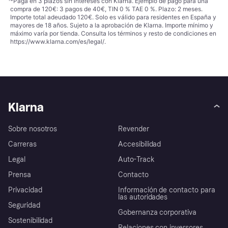
¹
*Paga en 3 plazos sin intereses con Klarna. Ejemplo de pago para una
compra de 120€: 3 pagos de 40€, TIN 0 % TAE 0 %. Plazo: 2 meses.
Importe total adeudado 120€. Solo es válido para residentes en España y
mayores de 18 años. Sujeto a la aprobación de Klarna. Importe mínimo y
máximo varía por tienda. Consulta los términos y resto de condiciones en
https://www.klarna.com/es/legal/
.
Klarna
Sobre nosotros
Revender
Carreras
Accesibilidad
Legal
Auto-Track
Prensa
Contacto
Privacidad
Información de contacto para
las autoridades
Seguridad
Gobernanza corporativa
Sostenibilidad
Relaciones con inversores