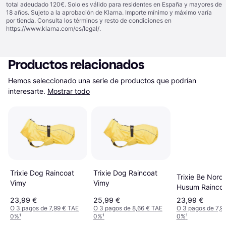
total adeudado 120€. Solo es válido para residentes en España y mayores de
18 años. Sujeto a la aprobación de Klarna. Importe mínimo y máximo varía
por tienda. Consulta los términos y resto de condiciones en
https://www.klarna.com/es/legal/
.
Productos relacionados
Hemos seleccionado una serie de productos que podrían 
interesarte.
Mostrar todo
Trixie Dog Raincoat
Trixie Dog Raincoat
Trixie Be Nordi
Vimy
Vimy
Husum Raincoa
23,99 €
25,99 €
23,99 €
O 3 pagos de 7,99 € TAE
O 3 pagos de 8,66 € TAE
O 3 pagos de 7,9
0%
¹
0%
¹
0%
¹