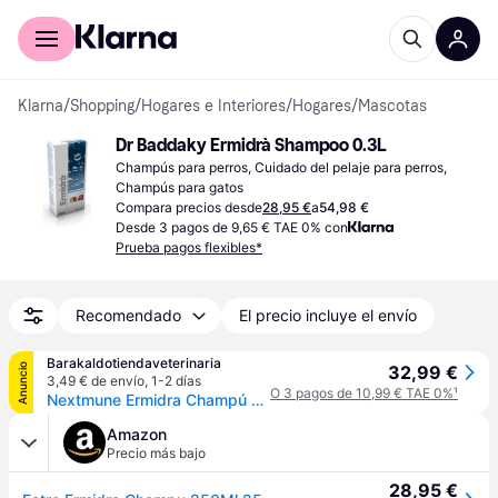
Comprar con Klarna
Para empresas
Klarna
/
Shopping
/
Hogares e Interiores
/
Hogares
/
Mascotas
Dr Baddaky Ermidrà Shampoo 0.3L
Champús para perros, Cuidado del pelaje para perros, 
Champús para gatos
Compara precios desde
28,95 €
a
54,98 €
Desde 3 pagos de 9,65 € TAE 0% con
Prueba pagos flexibles*
Recomendado
El precio incluye el envío
Barakaldotiendaveterinaria
Anuncio
32,99 €
3,49 € de envío
,
1-2 días
O 3 pagos de 10,99 € TAE 0%
¹
Nextmune Ermidra Champú para Perros y Gatos 250 ml
Amazon
Precio más bajo
28,95 €