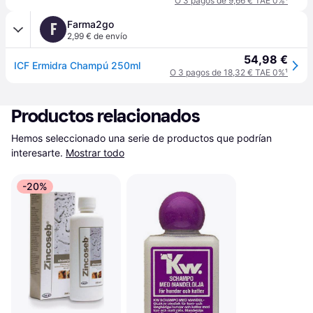
O 3 pagos de 9,66 € TAE 0%
¹
Farma2go
F
2,99 € de envío
54,98 €
ICF Ermidra Champú 250ml
O 3 pagos de 18,32 € TAE 0%
¹
Productos relacionados
Hemos seleccionado una serie de productos que podrían 
interesarte.
Mostrar todo
-20%