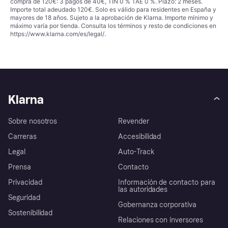
compra de 120€: 3 pagos de 40€, TIN 0 % TAE 0 %. Plazo: 2 meses.
Importe total adeudado 120€. Solo es válido para residentes en España y
mayores de 18 años. Sujeto a la aprobación de Klarna. Importe mínimo y
máximo varía por tienda. Consulta los términos y resto de condiciones en
https://www.klarna.com/es/legal/
.
Klarna
Sobre nosotros
Revender
Carreras
Accesibilidad
Legal
Auto-Track
Prensa
Contacto
Privacidad
Información de contacto para
las autoridades
Seguridad
Gobernanza corporativa
Sostenibilidad
Relaciones con inversores