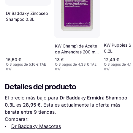
Dr Baddaky Zincoseb
Shampoo 0.3L
KW Puppies S
KW Champì de Aceite
0.2L
de Almendras 200 ml
0.2L
15,50 €
13 €
12,49 €
O 3 pagos de 5,16 € TAE
O 3 pagos de 4,33 € TAE
O 3 pagos de 4,1
0%
¹
0%
¹
0%
¹
Detalles del producto
El precio más bajo para 
Dr Baddaky Ermidrà Shampoo 
0.3L
 es 
28,95 €
. Esta es actualmente la oferta más 
barata entre 
9
 tiendas.
Comparar:
Dr Baddaky Mascotas