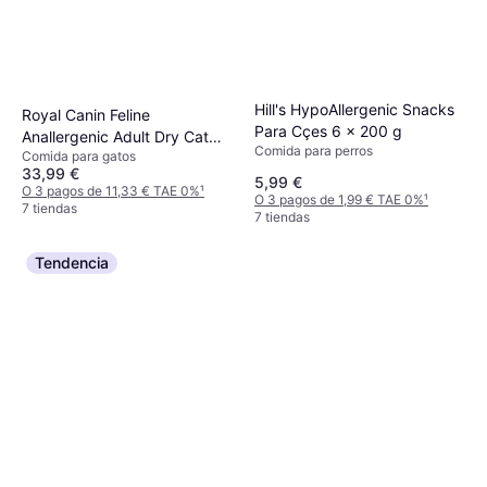
Hill's HypoAllergenic Snacks
Royal Canin Feline
Para Cçes 6 x 200 g
Anallergenic Adult Dry Cat
Comida para perros
Comida para gatos
Food 2kg
33,99 €
5,99 €
O 3 pagos de 11,33 € TAE 0%
¹
O 3 pagos de 1,99 € TAE 0%
¹
7 tiendas
7 tiendas
Tendencia