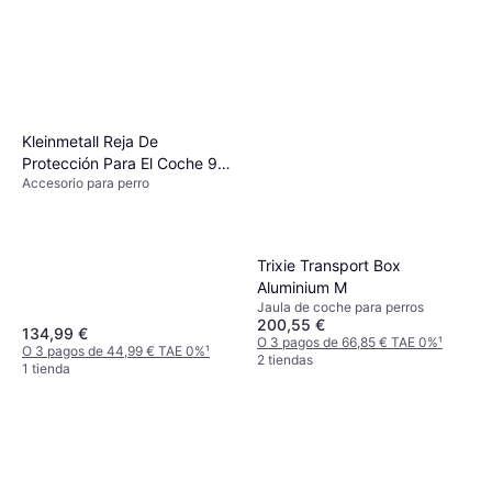
Kleinmetall Reja De
Protección Para El Coche 95
Accesorio para perro
- 145 cm
Trixie Transport Box
Aluminium M
Jaula de coche para perros
200,55 €
134,99 €
O 3 pagos de 66,85 € TAE 0%
¹
O 3 pagos de 44,99 € TAE 0%
¹
2 tiendas
1 tienda