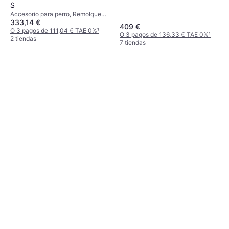
S
Accesorio para perro, Remolque
333,14 €
para bicicleta para perros
409 €
O 3 pagos de 111,04 € TAE 0%
¹
O 3 pagos de 136,33 € TAE 0%
¹
2 tiendas
7 tiendas