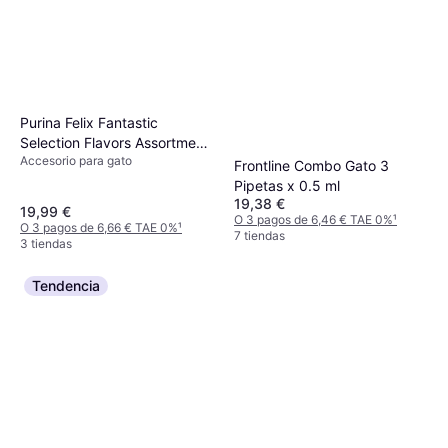
Purina Felix Fantastic
Selection Flavors Assortment
Accesorio para gato
Pack 44x85g
Frontline Combo Gato 3
Pipetas x 0.5 ml
19,38 €
19,99 €
O 3 pagos de 6,46 € TAE 0%
¹
O 3 pagos de 6,66 € TAE 0%
¹
7 tiendas
3 tiendas
Tendencia