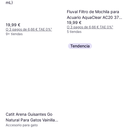
mL)
Fluval Filtro de Mochila para
Acuario AquaClear AC20 379
19,99 €
lph
19,99 €
O 3 pagos de 6,66 € TAE 0%
¹
O 3 pagos de 6,66 € TAE 0%
¹
5 tiendas
9+ tiendas
Tendencia
Catit Arena Guisantes Go
Natural Para Gatos Vainilla
Accesorio para gato
5.6 kg