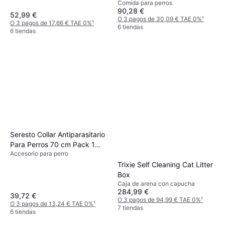
Comida para perros
10kg
90,28 €
52,99 €
O 3 pagos de 30,09 € TAE 0%
¹
O 3 pagos de 17,66 € TAE 0%
¹
6 tiendas
6 tiendas
Seresto Collar Antiparasitario
Para Perros 70 cm Pack 1
Accesorio para perro
Unidad
Trixie Self Cleaning Cat Litter
Box
Caja de arena con capucha
284,99 €
39,72 €
O 3 pagos de 94,99 € TAE 0%
¹
O 3 pagos de 13,24 € TAE 0%
¹
7 tiendas
6 tiendas