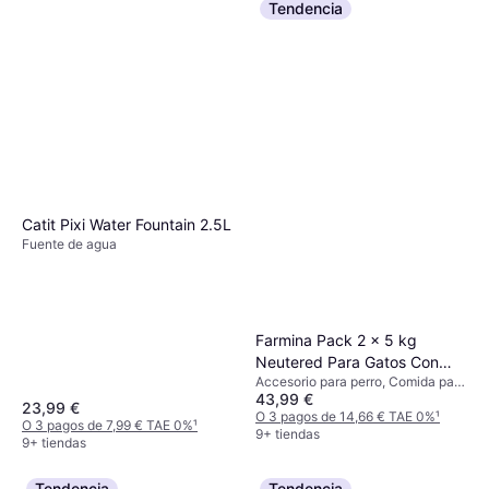
Tendencia
Catit Pixi Water Fountain 2.5L
Fuente de agua
Farmina Pack 2 x 5 kg
Neutered Para Gatos Con
Accesorio para perro, Comida para
Pollo
43,99 €
gatos
23,99 €
O 3 pagos de 14,66 € TAE 0%
¹
O 3 pagos de 7,99 € TAE 0%
¹
9+ tiendas
9+ tiendas
Tendencia
Tendencia