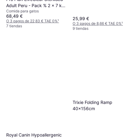
Adult Peru - Pack % 2 x 7 kg
Comida para gatos
7kg
68,49 €
25,99 €
O 3 pagos de 22,83 € TAE 0%
¹
O 3 pagos de 8,66 € TAE 0%
¹
7 tiendas
9 tiendas
Trixie Folding Ramp
40x156cm
Royal Canin Hypoallergenic