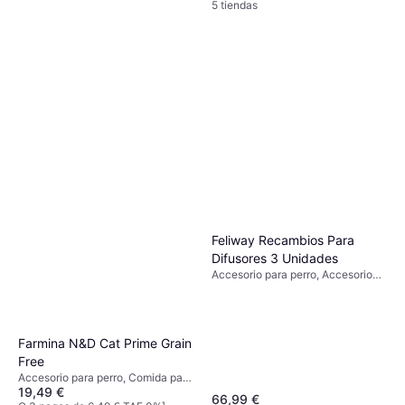
5 tiendas
VetNova Abelia Glycozoo 118
Ml
Accesorio para perro
21,89 €
O 3 pagos de 7,29 € TAE 0%
¹
6 tiendas
Feliway Recambios Para
Difusores 3 Unidades
Accesorio para perro, Accesorio
para gato
Farmina N&D Cat Prime Grain
Free
Accesorio para perro, Comida para
19,49 €
gatos
66,99 €