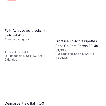
Felix As good as it looks in
Jelly 44x85g
Comida para gatos
Frontline Tri-Act 3 Pipettes
Spot-On Para Perros 20-40
31,39 €
kg
15,99 €
19,99 €
O 3 pagos de 10,46 € TAE 0%
¹
O 3 pagos de 5,33 € TAE 0%
¹
4 tiendas
2 tiendas
Dermoscent Bio Balm (50