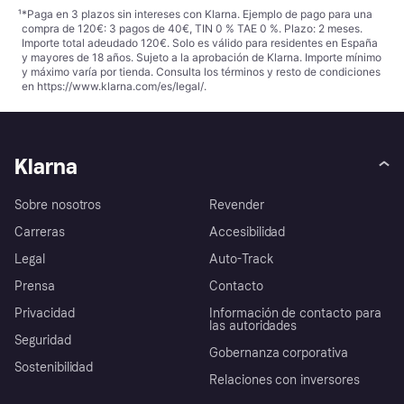
¹
*Paga en 3 plazos sin intereses con Klarna. Ejemplo de pago para una
compra de 120€: 3 pagos de 40€, TIN 0 % TAE 0 %. Plazo: 2 meses.
Importe total adeudado 120€. Solo es válido para residentes en España
y mayores de 18 años. Sujeto a la aprobación de Klarna. Importe mínimo
y máximo varía por tienda. Consulta los términos y resto de condiciones
en
https://www.klarna.com/es/legal/
.
Klarna
Sobre nosotros
Revender
Carreras
Accesibilidad
Legal
Auto-Track
Prensa
Contacto
Privacidad
Información de contacto para
las autoridades
Seguridad
Gobernanza corporativa
Sostenibilidad
Relaciones con inversores