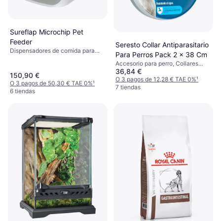
Sureflap Microchip Pet
Feeder
Seresto Collar Antiparasitario
Dispensadores de comida para
Para Perros Pack 2 x 38 Cm
gatos
Accesorio para perro, Collares
36,84 €
Antiladridos, Collares para Perros
150,90 €
O 3 pagos de 12,28 € TAE 0%
¹
O 3 pagos de 50,30 € TAE 0%
¹
7 tiendas
6 tiendas