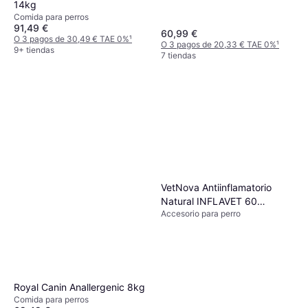
14kg
Comida para perros
91,49 €
60,99 €
O 3 pagos de 30,49 € TAE 0%
¹
O 3 pagos de 20,33 € TAE 0%
¹
9+ tiendas
7 tiendas
VetNova Antiinflamatorio
Natural INFLAVET 60
Accesorio para perro
Comprimidos
Royal Canin Anallergenic 8kg
Comida para perros