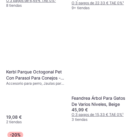
O 3 pagos de 6,49 € TAE 0%
¹
O 3 pagos de 22,33 € TAE 0%
¹
8 tiendas
9+ tiendas
Kerbl Parque Octogonal Pet
Con Parasol Para Conejos -
Accesorio para perro, Jaulas para
Suelo De Nailon
Roedores, Exterior
Feandrea Árbol Para Gatos
De Varios Niveles, Beige
45,99 €
O 3 pagos de 15,33 € TAE 0%
¹
19,08 €
3 tiendas
2 tiendas
-20%