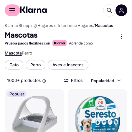
Comprar con Klarna
Para empresas
Klarna
/
Shopping
/
Hogares e Interiores
/
Hogares
/
Mascotas
Mascotas
Prueba pagos flexibles con
Aprende cómo
Mascota
Perro
Gato
Perro
Aves e Insectos
1000+ productos
Filtros
Popularidad
Popular