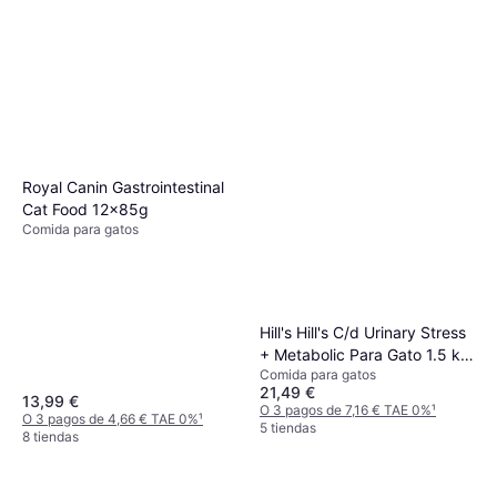
Royal Canin Gastrointestinal
Cat Food 12x85g
Comida para gatos
Hill's Hill's C/d Urinary Stress
+ Metabolic Para Gato 1.5 kg
Comida para gatos
1.5kg
21,49 €
13,99 €
O 3 pagos de 7,16 € TAE 0%
¹
O 3 pagos de 4,66 € TAE 0%
¹
5 tiendas
8 tiendas