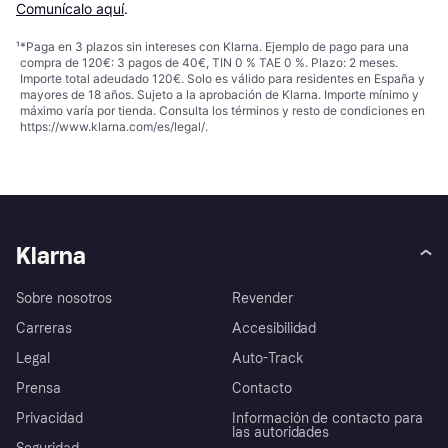
Comunícalo aquí
.
¹
*Paga en 3 plazos sin intereses con Klarna. Ejemplo de pago para una
compra de 120€: 3 pagos de 40€, TIN 0 % TAE 0 %. Plazo: 2 meses.
Importe total adeudado 120€. Solo es válido para residentes en España y
mayores de 18 años. Sujeto a la aprobación de Klarna. Importe mínimo y
máximo varía por tienda. Consulta los términos y resto de condiciones en
https://www.klarna.com/es/legal/
.
Klarna
Sobre nosotros
Revender
Carreras
Accesibilidad
Legal
Auto-Track
Prensa
Contacto
Privacidad
Información de contacto para
las autoridades