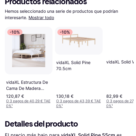
Productos relacionados
Hemos seleccionado una serie de productos que podrían 
interesarte.
Mostrar todo
-10%
-10%
vidaXL Solid 
vidaXL Solid Pine
70.5cm
vidaXL Estructura De
Cama De Madera
Maciza De Pino
120,87 €
130,18 €
82,99 €
160x200 cm - Marrón
O 3 pagos de 40,29 € TAE
O 3 pagos de 43,39 € TAE
O 3 pagos de 27,
0%
¹
0%
¹
0%
¹
Detalles del producto
El precio más bajo para 
vidaXL Solid Pine 55cm
 es 