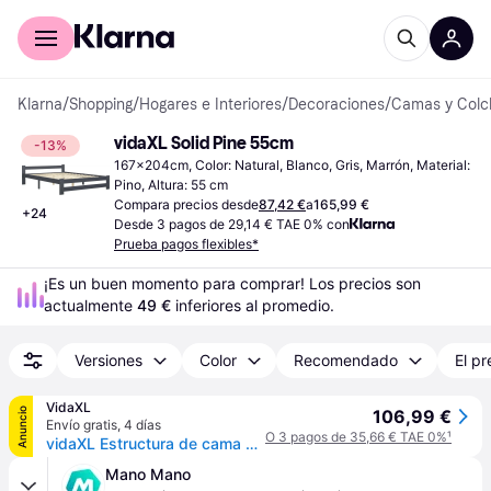
Comprar con Klarna
Para empresas
Klarna
/
Shopping
/
Hogares e Interiores
/
Decoraciones
/
Camas y Colc
vidaXL Solid Pine 55cm
-13%
167x204cm, Color: Natural, Blanco, Gris, Marrón, Material: 
Pino, Altura: 55 cm
Compara precios desde
87,42 €
a
165,99 €
+
24
Desde 3 pagos de 29,14 € TAE 0% con
Prueba pagos flexibles*
¡Es un buen momento para comprar! Los precios son 
actualmente 
49 €
 inferiores al promedio.
Versiones
Color
Recomendado
El pr
VidaXL
Anuncio
106,99 €
Envío gratis
,
4 días
O 3 pagos de 35,66 € TAE 0%
¹
vidaXL Estructura de cama sin colchón madera maciza de pino 160x200 cm - Marrón
Mano Mano