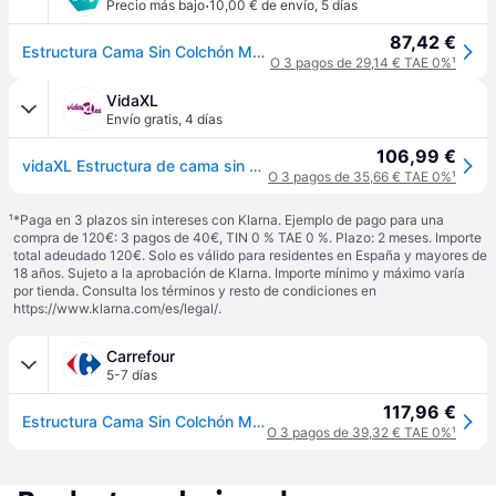
·
Precio más bajo
10,00 € de envío
,
5 días
87,42 €
Estructura Cama Sin Colchón Madera Pino Marrón Miel 160x200 Cm Vidaxl
O 3 pagos de 29,14 € TAE 0%
¹
VidaXL
Envío gratis
,
4 días
106,99 €
vidaXL Estructura de cama sin colchón madera maciza de pino 160x200 cm - Marrón
O 3 pagos de 35,66 € TAE 0%
¹
¹
*Paga en 3 plazos sin intereses con Klarna. Ejemplo de pago para una
compra de 120€: 3 pagos de 40€, TIN 0 % TAE 0 %. Plazo: 2 meses. Importe
total adeudado 120€. Solo es válido para residentes en España y mayores de
18 años. Sujeto a la aprobación de Klarna. Importe mínimo y máximo varía
por tienda. Consulta los términos y resto de condiciones en
https://www.klarna.com/es/legal/
.
Carrefour
5-7 días
117,96 €
Estructura Cama Sin Colchón Madera Pino Gris Oscuro 160x200 Cm Vidaxl
O 3 pagos de 39,32 € TAE 0%
¹