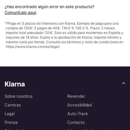
¿Has encontrado algún error en este producto? 
Comunícalo aquí
.
¹
*Paga en 3 plazos sin intereses con Klarna. Ejemplo de pago para una
compra de 120€: 3 pagos de 40€, TIN 0 % TAE 0 %. Plazo: 2 meses.
Importe total adeudado 120€. Solo es válido para residentes en España y
mayores de 18 años. Sujeto a la aprobación de Klarna. Importe mínimo y
máximo varía por tienda. Consulta los términos y resto de condiciones en
https://www.klarna.com/es/legal/
.
Klarna
Sobre nosotros
Revender
Carreras
Accesibilidad
Legal
Auto-Track
Prensa
Contacto