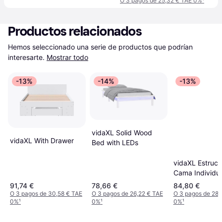
O 3 pagos de 25,32 € TAE 0%
¹
Productos relacionados
Hemos seleccionado una serie de productos que podrían 
interesarte.
Mostrar todo
-13%
-14%
-13%
vidaXL Solid Wood
vidaXL With Drawer
Bed with LEDs
vidaXL Estruct
Cama Individu
Madera Maciz
91,74 €
78,66 €
84,80 €
90x190 cm
O 3 pagos de 30,58 € TAE
O 3 pagos de 26,22 € TAE
O 3 pagos de 28,
0%
¹
0%
¹
0%
¹