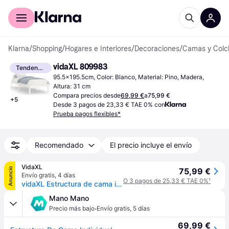
Comprar con Klarna
Para empresas
Klarna
/
Shopping
/
Hogares e Interiores
/
Decoraciones
/
Camas y Colc
vidaXL 809983
Tendencia
95.5x195.5cm, Color: Blanco, Material: Pino, Madera, 
Altura: 31 cm
Compara precios desde
69,99 €
a
75,99 €
+
5
Desde 3 pagos de 23,33 € TAE 0% con
Prueba pagos flexibles*
Recomendado
El precio incluye el envío
VidaXL
Anuncio
75,99 €
Envío gratis
,
4 días
O 3 pagos de 25,33 € TAE 0%
¹
vidaXL Estructura de cama individual sin colchón madera maciza blanco - Blanco
Mano Mano
·
Precio más bajo
Envío gratis
,
5 días
69,99 €