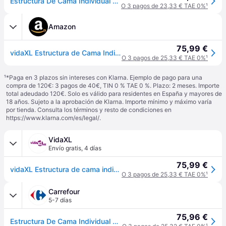
Estructura De Cama Individual Sin Colchón Madera Maciza Blanco Vidaxl
O 3 pagos de 23,33 € TAE 0%
¹
Amazon
75,99 €
vidaXL Estructura de Cama Individual sin colchón Madera Maciza Blanco
O 3 pagos de 25,33 € TAE 0%
¹
¹
*Paga en 3 plazos sin intereses con Klarna. Ejemplo de pago para una
compra de 120€: 3 pagos de 40€, TIN 0 % TAE 0 %. Plazo: 2 meses. Importe
total adeudado 120€. Solo es válido para residentes en España y mayores de
18 años. Sujeto a la aprobación de Klarna. Importe mínimo y máximo varía
por tienda. Consulta los términos y resto de condiciones en
https://www.klarna.com/es/legal/
.
VidaXL
Envío gratis
,
4 días
75,99 €
vidaXL Estructura de cama individual sin colchón madera maciza blanco - Blanco
O 3 pagos de 25,33 € TAE 0%
¹
Carrefour
5-7 días
75,96 €
Estructura De Cama Individual Sin Colchón Madera Maciza Blanco Vidaxl