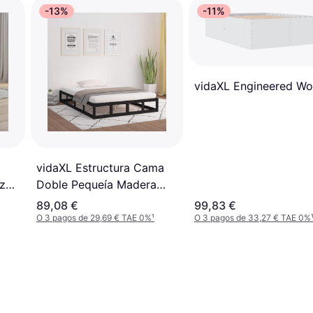
-13%
-11%
vidaXL Engineered W
vidaXL Estructura Cama
za
Doble Pequeía Madera
m
Maciza 120x190 cm
89,08 €
99,83 €
O 3 pagos de 29,69 € TAE 0%
¹
O 3 pagos de 33,27 € TAE 0%