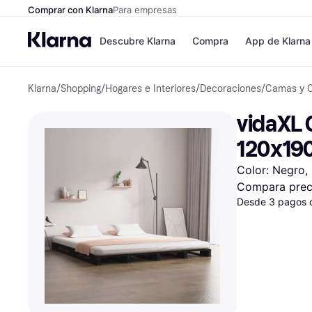
Comprar con Klarna
Para empresas
Descubre Klarna
Compra
App de Klarna
Klarna
/
Shopping
/
Hogares e Interiores
/
Decoraciones
/
Camas y 
Tiendas
Formas de pag
Formas de pago
MediaMarkt
vidaXL 
Paga ahora
Shein
Paga en 3 plazos
Zalando Prive
120x19
Paga en 30 días
Zara
Financiación
JD Sports
Color: Negro, 
Klarna en Apple 
Compara prec
Desde 3 pagos 
Directorio de tien