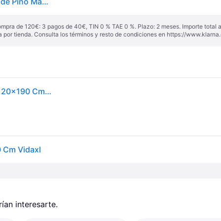
Vidaxl Cama de Palets, Negra, 120x190 cm, Madera de Pino Maciza
ompra de 120€: 3 pagos de 40€, TIN 0 % TAE 0 %. Plazo: 2 meses. Importe total
a por tienda. Consulta los términos y resto de condiciones en
https://www.klarna.
Juskys Cama De Palets Madera Maciza Pino Negra 120x190 Cm Vidaxl
 Cm Vidaxl
an interesarte.