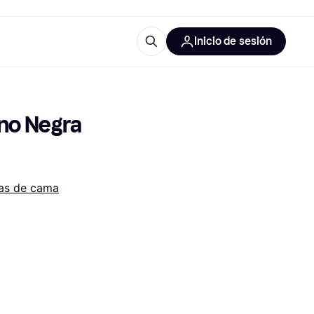
Inicio de sesión
Más información
iales de oficina
Qué es Klarna?
no Negra 
ras de cama
 las categorías