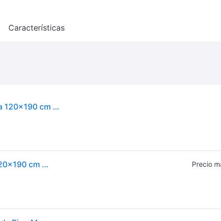
o
Características
vidaXL Cama de palets madera maciza pino negra 120x190 cm - Negro
vidaXL Cama de palets madera maciza pino negra 120x190 cm - Negro
Precio m