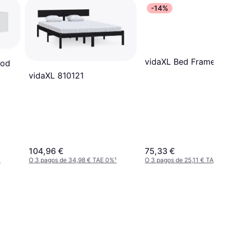
-14%
vidaXL Bed Frame 2
ood
vidaXL 810121
104,96 €
75,33 €
¹
O 3 pagos de 34,98 € TAE 0%
¹
O 3 pagos de 25,11 € TAE 0%
¹