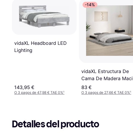
-14%
vidaXL Headboard LED
Lighting
vidaXL Estructura De
Cama De Madera Maci
Pino Negra 120x190 c
143,95 €
83 €
O 3 pagos de 47,98 € TAE 0%
¹
O 3 pagos de 27,66 € TAE 0%
¹
Detalles del producto