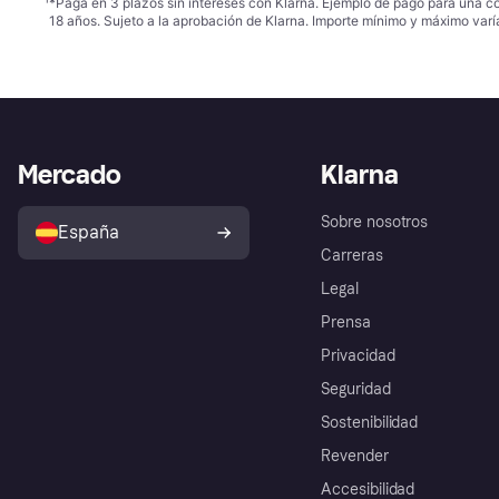
¹
*Paga en 3 plazos sin intereses con Klarna. Ejemplo de pago para una c
18 años. Sujeto a la aprobación de Klarna. Importe mínimo y máximo varí
Mercado
Klarna
Sobre nosotros
España
Carreras
Legal
Prensa
Privacidad
Seguridad
Sostenibilidad
Revender
Accesibilidad