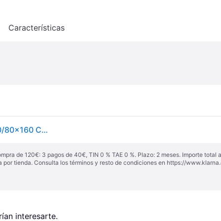
o
Características
Litera Triple Madera Maciza De Pino Blanca 160x200/80x160 Cm Vidaxl
ompra de 120€: 3 pagos de 40€, TIN 0 % TAE 0 %. Plazo: 2 meses. Importe total
a por tienda. Consulta los términos y resto de condiciones en
https://www.klarna.
an interesarte.