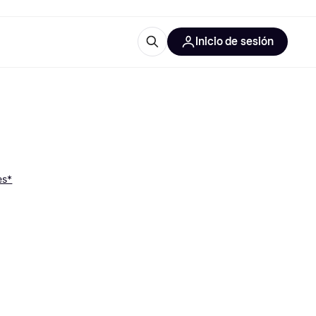
Inicio de sesión
Más información
les de oficina
Qué es Klarna?
es*
las categorías