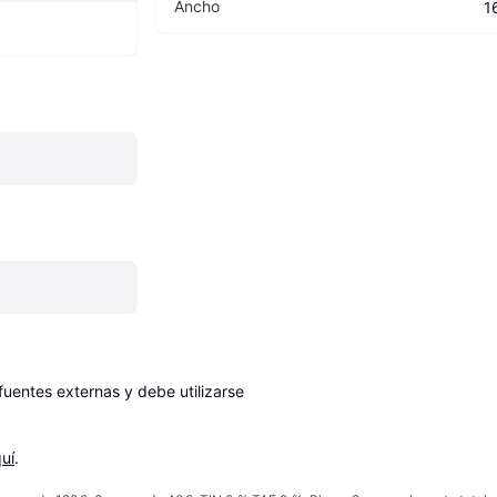
Ancho
1
entes externas y debe utilizarse 
uí
.