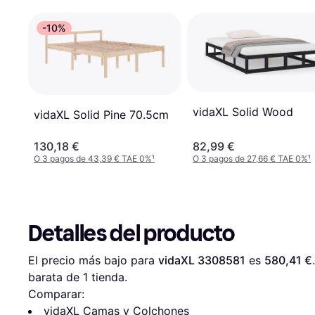
-10%
vidaXL Solid Wood
vidaXL Solid Pine 70.5cm
130,18 €
82,99 €
O 3 pagos de 43,39 € TAE 0%
¹
O 3 pagos de 27,66 € TAE 0%
¹
Detalles del producto
El precio más bajo para 
vidaXL 3308581
 es 
580,41 €
barata de 1 tienda.
Comparar:
vidaXL Camas y Colchones