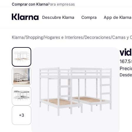
Comprar con Klarna
Para empresas
Descubre Klarna
Compra
App de Klarna
Klarna
/
Shopping
/
Hogares e Interiores
/
Decoraciones
/
Camas y 
Formas de pag
Tiendas
Formas de pago
MediaMarkt
vi
Paga ahora
Shein
Paga en 3 plazos
Zalando Priv
167.5
Paga en 30 días
Zara
Financiación
JD Sports
Preci
Klarna en Apple 
Desde
Directorio de tie
+3