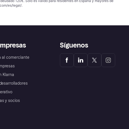
 adeudado 120€. Solo es válido para residentes en España y mayores de
com/es/legal/
.
empresas
Síguenos
a al comerciante
mpresas
 Klarna
desarrolladores
erativo
as y socios