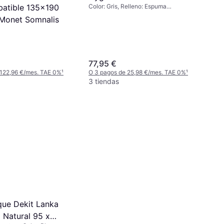
Color: Gris, Relleno: Espuma
atible 135x190
viscoelástica, Espesor del Colchón: 20
Monet Somnalis
cm, Firmeza: Medio
77,95 €
 122,96 €/mes. TAE 0%
¹
O 3 pagos de 25,98 €/mes. TAE 0%
¹
3 tiendas
que Dekit Lanka
Natural 95 x