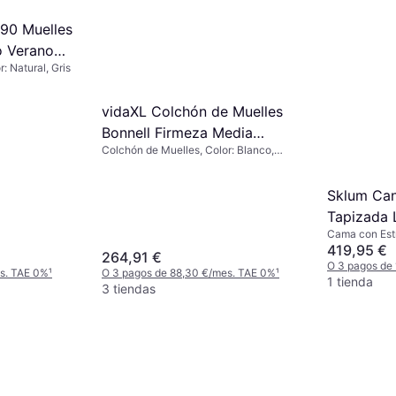
90 Muelles
o Verano
: Natural, Gris
er
vidaXL Colchón de Muelles
Bonnell Firmeza Media
Colchón de Muelles, Color: Blanco,
200x200 cm Colchón de
Firmeza: Medio
Muelles
Sklum Can
Tapizada L
Cama con Estr
Verde Sal
419,95 €
264,91 €
Cama con 
O 3 pagos de
es. TAE 0%
¹
O 3 pagos de 88,30 €/mes. TAE 0%
¹
1 tienda
3 tiendas