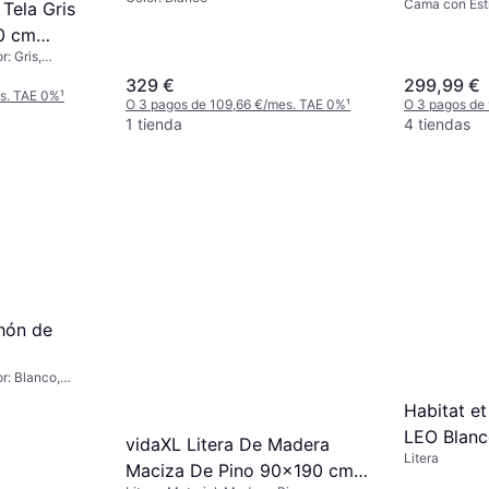
Cama con Estr
Tela Gris
149.6 x 2
Natural
0 cm
Estructura
: Gris,
es
: Poliéster,
329 €
299,99 €
n: 20 cm,
es. TAE 0%
¹
O 3 pagos de 109,66 €/mes. TAE 0%
¹
O 3 pagos de
1 tienda
4 tiendas
chón de
r: Blanco,
stica,
Habitat et
el Colchón: 29
LEO Blanc
vidaXL Litera De Madera
Litera
Maciza De Pino 90x190 cm -