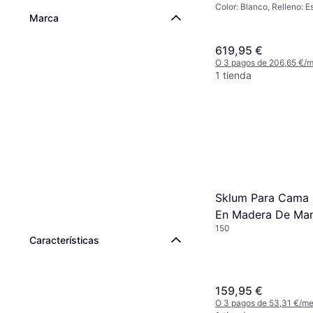
Color: Blanco, Relleno: 
Bouclé Blanco 18
Marca
Material: Poliéster, Tela
619,95 €
O 3 pagos de 206,65 €/
1 tienda
Sklum Para Cama
En Madera De Ma
150
Cabecero 150cm
Características
159,95 €
O 3 pagos de 53,31 €/m