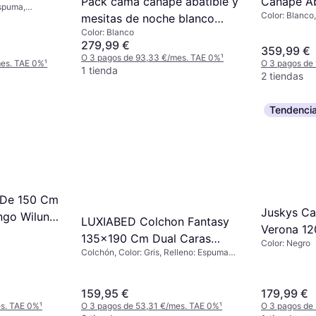
Pack cama canapé abatible y
Canape Ab
Espuma,
0 x 200 cm
Color: Blanco
mesitas de noche blanco
90x190 C
Color: Blanco
150x190 cm
Viscoelas
279,99 €
359,99 €
O 3 pagos de 93,33 €/mes. TAE 0%
¹
mes. TAE 0%
¹
O 3 pagos de
1 tienda
2 tiendas
Tendenci
 De 150 Cm
Juskys C
ngo Wiluna
LUXIABED Colchon Fantasy
Verona 1
135x190 Cm Dual Caras
Color: Negro
Colchón, Color: Gris, Relleno: Espuma
Diferenciadas Gris Colchón
viscoelástica
159,95 €
179,99 €
es. TAE 0%
¹
O 3 pagos de 53,31 €/mes. TAE 0%
¹
O 3 pagos de