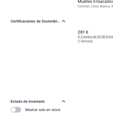
Muelles Ensacado
Colchón, Color: Blanco, R
Fresco 90x200 c
Espuma viscoelástica
Certificaciones de Sostenibilidad de Terceros
281 €
O 3 pagos de 93,66 €/m
2 tiendas
Estado de inventario
Mostrar solo en stock