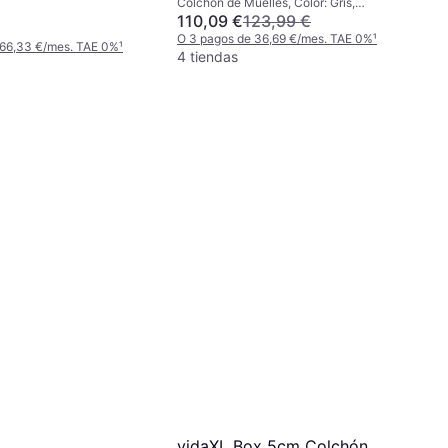
Colchón de Muelles, Color: Gris,
Colchón de Muelles
Relleno: Espuma, Material: Tela,
110,09 €
123,99 €
Poliéster, Terciopelo, Espesor del
O 3 pagos de 36,69 €/mes. TAE 0%
¹
 66,33 €/mes. TAE 0%
¹
Colchón: 20 cm, Firmeza: Medio
4 tiendas
vidaXL Box 5cm Colchón