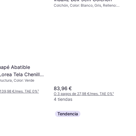
Colchón, Color: Blanco, Gris, Relleno:
Espuma viscoelástica, Material:
Poliéster, Espesor del Colchón: 5 cm
apé Abatible
orea Tela Chenilla
uctura, Color: Verde
via 180 x 200 cm
83,96 €
Estructura
 139,98 €/mes. TAE 0%
¹
O 3 pagos de 27,98 €/mes. TAE 0%
¹
4 tiendas
Tendencia