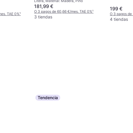
Litera, Material: Madera, Pino
Marrón Litera
181,99 €
199 €
O 3 pagos de 60,66 €/mes. TAE 0%
¹
mes. TAE 0%
¹
O 3 pagos de
3 tiendas
4 tiendas
Tendencia