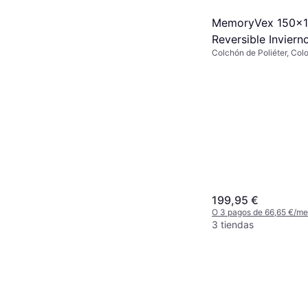
MemoryVex 150x1
Reversible Inviern
Colchón de Poliéter, Color
Colchón de Poliét
199,95 €
O 3 pagos de 66,65 €/m
3 tiendas