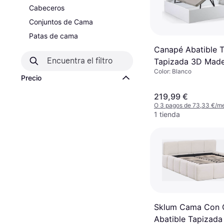
Cabeceros
Conjuntos de Cama
Patas de cama
Canapé Abatible 
Tapizada 3D Mad
Color: Blanco
135x190 cm Blan
Precio
219,99 €
O 3 pagos de 73,33 €/m
1 tienda
Sklum Cama Con 
Abatible Tapizada