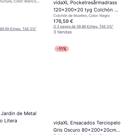
uctura, Color: Blanco,
vidaXL Pocketresårmadrass
18.5 cm Cama con
120x200x20 tyg Colchón de
Colchón de Muelles, Color: Negro
Muelles
176,59 €
O 3 pagos de 58,86 €/mes. TAE 0%
¹
 99,99 €/mes. TAE 0%
¹
3 tiendas
-11%
 Jardin de Metal
o Litera
vidaXL Ensacados Terciopelo
Gris Oscuro 80x200x20cm