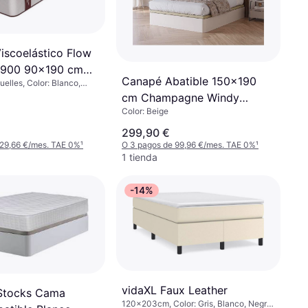
iscoelástico Flow
 1900 90x190 cm
Canapé Abatible 150x190
elles, Color: Blanco,
e Muelles
ta, Material: Poliéster,
cm Champagne Windy
Color: Beige
Somnalis Beige
299,90 €
 29,66 €/mes. TAE 0%
¹
O 3 pagos de 99,96 €/mes. TAE 0%
¹
1 tienda
-14%
vidaXL Faux Leather
Stocks Cama
120x203cm, Color: Gris, Blanco, Negro,