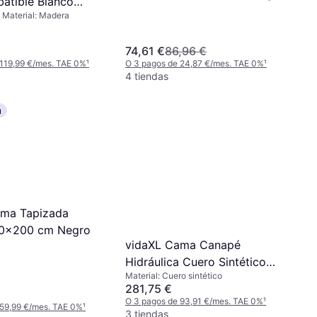
atible Blanco
Marrón, Beige, Material: Cuero
, Material: Madera
m Colchon Top
sintético, Madera, Altura: 25 cm
tico 28 Cm
74,61 €
86,96 €
 119,99 €/mes. TAE 0%
¹
O 3 pagos de 24,87 €/mes. TAE 0%
¹
4 tiendas
a
ama Tapizada
20x200 cm Negro
vidaXL Cama Canapé
Hidráulica Cuero Sintético
Material: Cuero sintético
Capuchino 100x200 cm -
281,75 €
Marrón
O 3 pagos de 93,91 €/mes. TAE 0%
¹
 59,99 €/mes. TAE 0%
¹
3 tiendas