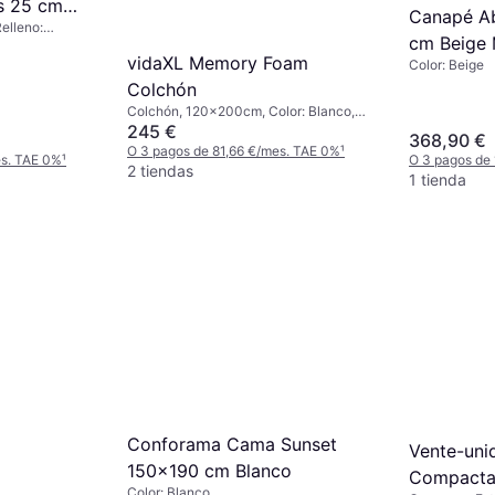
s 25 cm
Canapé Ab
elleno:
m Colchón
cm Beige 
vidaXL Memory Foam
Color: Beige
Colchón
Colchón, 120x200cm, Color: Blanco,
Relleno: Espuma viscoelástica,
245 €
368,90 €
Poliéster, Espesor del Colchón: 17 cm
O 3 pagos de 81,66 €/mes. TAE 0%
¹
es. TAE 0%
¹
O 3 pagos de
2 tiendas
1 tienda
Conforama Cama Sunset
Vente-uni
150x190 cm Blanco
Compacta 
Color: Blanco