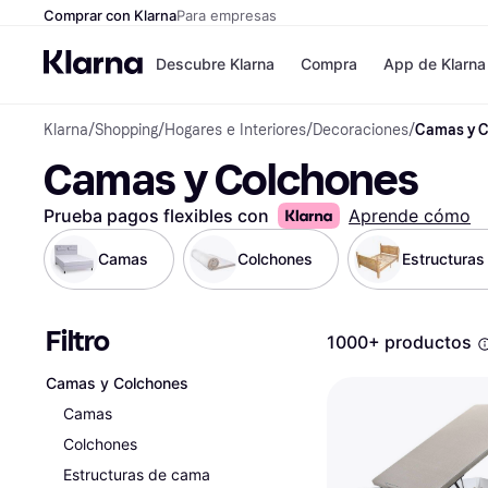
Comprar con Klarna
Para empresas
Descubre Klarna
Compra
App de Klarna
Klarna
/
Shopping
/
Hogares e Interiores
/
Decoraciones
/
Camas y C
Formas de pag
Tiendas
Camas y Colchones
Formas de pago
MediaMarkt
Paga ahora
Shein
Paga en 3 plazos
Zalando Priv
Prueba pagos flexibles con
Aprende cómo
Paga en 30 días
Zara
Financiación
JD Sports
Camas
Colchones
Estructura
Klarna en Apple 
Filtro
Directorio de tie
1000+ productos
Camas y Colchones
Camas
Colchones
Estructuras de cama