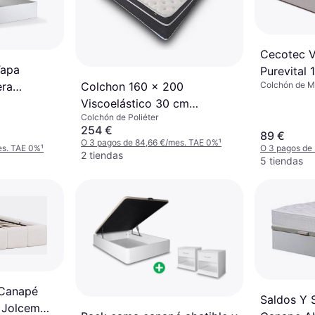
Cecotec V
Tapa
Purevital
era
Colchón de Mu
Colchon 160 x 200
Colchón d
Rojo, Gris, Pla
co
Viscoelástico 30 cm
Tela
Colchón de Poliéter
Magnum Sleep Colchón de
254 €
89 €
Poliéter
O 3 pagos de 84,66 €/mes. TAE 0%
¹
es. TAE 0%
¹
O 3 pagos de
2 tiendas
5 tiendas
Canapé
Saldos Y 
 Jolcem