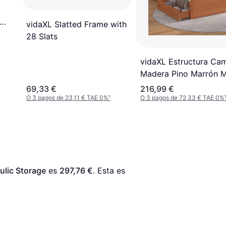
vidaXL Slatted Frame with
28 Slats
vidaXL Estructura Ca
Madera Pino Marrón M
90x200 cm - Marrón
69,33 €
216,99 €
O 3 pagos de 23,11 € TAE 0%
¹
O 3 pagos de 72,33 € TAE 0%
ulic Storage
 es 
297,76 €
. Esta es 