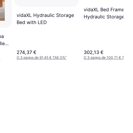
vidaXL Bed Frame wit
vidaXL Hydraulic Storage
Hydraulic Storage LE
Bed with LED
73cm
ma
iel
274,37 €
302,13 €
¹
O 3 pagos de 91,45 € TAE 0%
¹
O 3 pagos de 100,71 € TAE 0