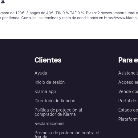
uí
.
ompra de 120€: 3 pagos de 40€, TIN 0 % TAE 0 %. Plazo: 2 meses. Importe total
a por tienda. Consulta los términos y resto de condiciones en
https://www.klarna.
Clientes
Para 
Ayuda
Asistenci
Inicio de sesión
Acceso e
Klarna app
Vende con
Directorio de tiendas
Portal de 
Política de protección al
Estado op
comprador de Klarna
Plataform
Reclamaciones
Promesa de protección contra el
fraude