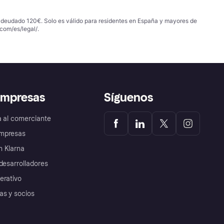
 adeudado 120€. Solo es válido para residentes en España y mayores de
com/es/legal/
.
empresas
Síguenos
a al comerciante
mpresas
 Klarna
desarrolladores
erativo
as y socios