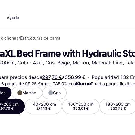
Ayuda
Colchones
/
Estructuras de cama
o
Compras y recompensas
Compra y compara precios
Banca
Móvil
Fotografías
Materia
Cashback
Rebajas
Tarjeta Klarna
Juegos y Entretenimiento
eSIM internacional
¿
daXL Bed Frame with Hydraulic St
Directorio de tiendas
Belleza
Saldo
Teléfonos & Wearables
e
Suscripciones
Ropa
Cuentas de ahorro
Niños y Familia
00cm, Color: Azul, Gris, Beige, Marrón, Material: Pino, Tela,
Invita a un amigo
Juguetes
Cuenta Flex
Transportes Motorizados
Hogares e Interiores
Depósito a plazo fijo
Jardín y Patio
Pay
Audio y Video
Electrodomésticos de
ara precios desde
297,76 €
a
356,99 €
·
Popularidad 
132 
En
Deportes y Aire libre
Cocina
 3 pagos de 99,25 €/mes. TAE 0% con
Prueba pagos flexible
Informática
Electrodomésticos
dos
Marrón
Gris
ndas
Hazlo tú mismo
Libros, Películas y Música
Todas 
0x200 cm
140x200 cm
160x200 cm
180x200 cm
297,76 €
271,13 €
333,01 €
350,78 €