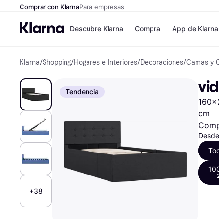
Comprar con Klarna
Para empresas
Descubre Klarna
Compra
App de Klarna
Klarna
/
Shopping
/
Hogares e Interiores
/
Decoraciones
/
Camas y 
Formas de pag
Tiendas
Formas de pago
MediaMarkt
vi
Paga ahora
Shein
Tendencia
Paga en 3 plazos
Zalando Priv
160x2
Paga en 30 días
Zara
Financiación
JD Sports
cm
Klarna en Apple 
Comp
Desde
To
Directorio de tie
10
+38