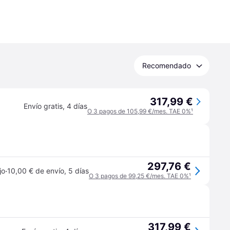
Recomendado
317,99 €
Envío gratis
,
4 días
O 3 pagos de 105,99 €/mes. TAE 0%
¹
297,76 €
·
jo
10,00 € de envío
,
5 días
O 3 pagos de 99,25 €/mes. TAE 0%
¹
317,99 €