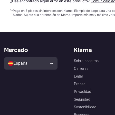
¿Has encontrado algún error en este producto? 
Comunícalo aq
¹
*Paga en 3 plazos sin intereses con Klarna. Ejemplo de pago para una c
18 años. Sujeto a la aprobación de Klarna. Importe mínimo y máximo varí
Mercado
Klarna
Sobre nosotros
España
Carreras
Legal
Prensa
Privacidad
Seguridad
Sostenibilidad
Revender