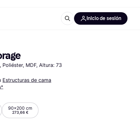
Inicio de sesión
Más información
les de oficina
Qué es Klarna?
orage
 Poliéster, MDF, Altura: 73 
 
Estructuras de cama
s*
las categorías
90x200 cm
273,66 €