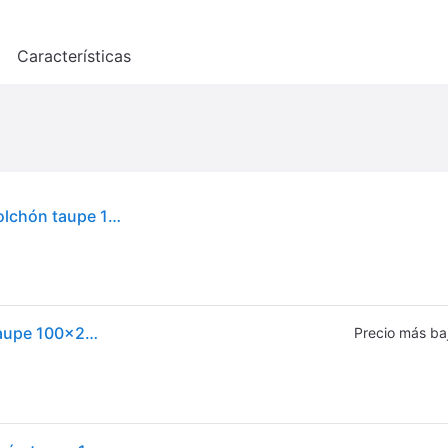
o
Características
vidaXL Cama canapé hidráulica almacenaje sin colchón taupe 100x200cm - Gris Topo
Cama Canapé Hidráulica Almacenaje Sin Colchón Taupe 100x200cm Vidaxl
Precio más ba