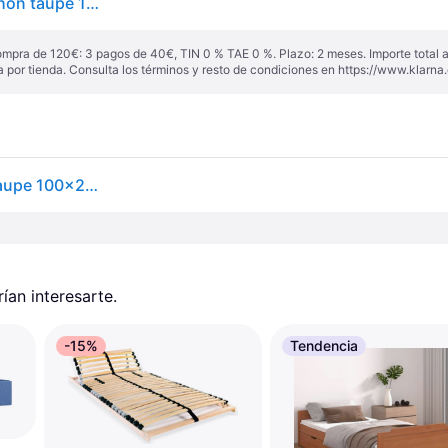
vidaXL Cama canapé hidráulica almacenaje sin colchón taupe 100x200cm - Gris Topo
ompra de 120€: 3 pagos de 40€, TIN 0 % TAE 0 %. Plazo: 2 meses. Importe total
a por tienda. Consulta los términos y resto de condiciones en
https://www.klarna.
Cama Canapé Hidráulica Almacenaje Sin Colchón Taupe 100x200cm Vidaxl
an interesarte.
-15%
Tendencia