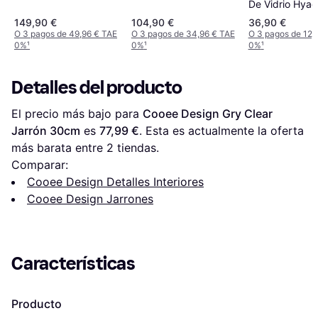
De Vidrio Hyaci
cm Smoked Pe
149,90 €
104,90 €
36,90 €
Jarrón 31.7cm
O 3 pagos de 49,96 € TAE
O 3 pagos de 34,96 € TAE
O 3 pagos de 12,
0%
¹
0%
¹
0%
¹
Detalles del producto
El precio más bajo para 
Cooee Design Gry Clear 
Jarrón 30cm
 es 
77,99 €
. Esta es actualmente la oferta 
más barata entre 
2
 tiendas.
Comparar:
Cooee Design Detalles Interiores
Cooee Design Jarrones
Características
Producto