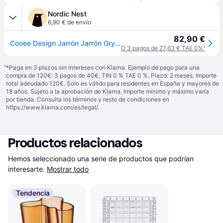
Nordic Nest
6,90 € de envío
82,90 €
Cooee Design Jarrón Jarrón Gry 30 cm
O 3 pagos de 27,63 € TAE 0%
¹
¹
*Paga en 3 plazos sin intereses con Klarna. Ejemplo de pago para una
compra de 120€: 3 pagos de 40€, TIN 0 % TAE 0 %. Plazo: 2 meses. Importe
total adeudado 120€. Solo es válido para residentes en España y mayores de
18 años. Sujeto a la aprobación de Klarna. Importe mínimo y máximo varía
por tienda. Consulta los términos y resto de condiciones en
https://www.klarna.com/es/legal/
.
Productos relacionados
Hemos seleccionado una serie de productos que podrían 
interesarte.
Mostrar todo
Tendencia