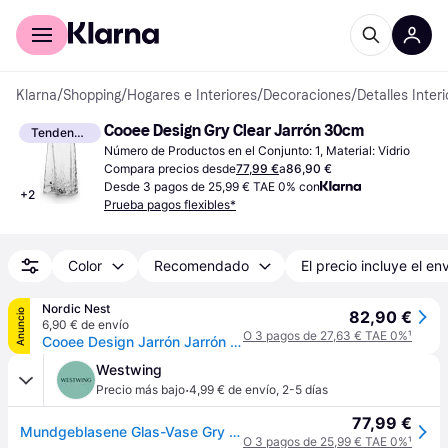
Comprar con Klarna
Para empresas
Klarna
/
Shopping
/
Hogares e Interiores
/
Decoraciones
/
Detalles Inter
Cooee Design Gry Clear Jarrón 30cm
Tendencia
Número de Productos en el Conjunto: 1, Material: Vidrio
Compara precios desde
77,99 €
a
86,90 €
Desde 3 pagos de 25,99 € TAE 0% con
+
2
Prueba pagos flexibles*
Color
Recomendado
El precio incluye el en
Nordic Nest
Anuncio
82,90 €
6,90 € de envío
O 3 pagos de 27,63 € TAE 0%
¹
Cooee Design Jarrón Jarrón Gry 30 cm
Westwing
·
Precio más bajo
4,99 € de envío
,
2-5 días
77,99 €
Mundgeblasene Glas-Vase Gry mit strukturierter Oberfläche, H 30 cm
O 3 pagos de 25,99 € TAE 0%
¹