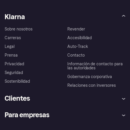
Klarna
Sobre nosotros
Revender
Carreras
Accesibilidad
Legal
Auto-Track
Prensa
Contacto
Privacidad
Información de contacto para
las autoridades
Seguridad
Gobernanza corporativa
Sostenibilidad
Relaciones con inversores
Clientes
Ayuda
Promesa de protección contra
Para empresas
el fraude
Inicio de sesión
Nuestra promesa
Asistencia al comerciante
Portal de desarrolladores
Klarna app