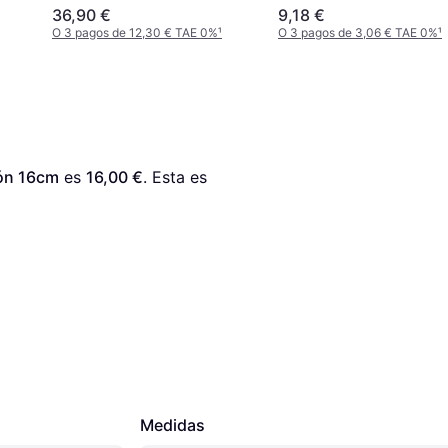
Decor Valentine DAY,
36,90 €
9,18 €
Valentines Wedding,
O 3 pagos de 12,30 € TAE 0%
¹
O 3 pagos de 3,06 € TAE 0%
¹
Birthday,Room
Decor,Bedroom
Decor,Wedding
Decor,House Decor,H
Decor Items,Room
Decoration Stuff,Roo
rón 16cm
 es 
16,00 €
. Esta es 
Decor Bedroom,Daste
Decorations
Gold/Transparent Jarr
14cm
Medidas