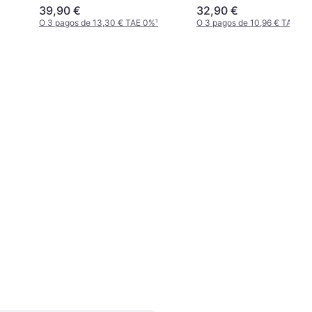
39,90 €
32,90 €
O 3 pagos de 13,30 € TAE 0%
¹
O 3 pagos de 10,96 € TAE 0%
ome
m
r
ón