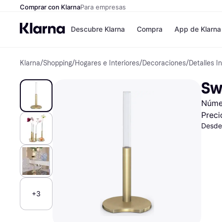
Comprar con Klarna
Para empresas
Descubre Klarna
Compra
App de Klarna
Klarna
/
Shopping
/
Hogares e Interiores
/
Decoraciones
/
Detalles I
Formas de pag
Tiendas
Formas de pago
MediaMarkt
Sw
Paga ahora
Shein
Paga en 3 plazos
Zalando Priv
Númer
Paga en 30 días
Zara
Financiación
JD Sports
Preci
Klarna en Apple 
Desde
Directorio de tie
+3