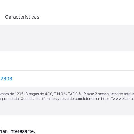
o
Características
57808
ompra de 120€: 3 pagos de 40€, TIN 0 % TAE 0 %. Plazo: 2 meses. Importe total
a por tienda. Consulta los términos y resto de condiciones en
https://www.klarna.
an interesarte.