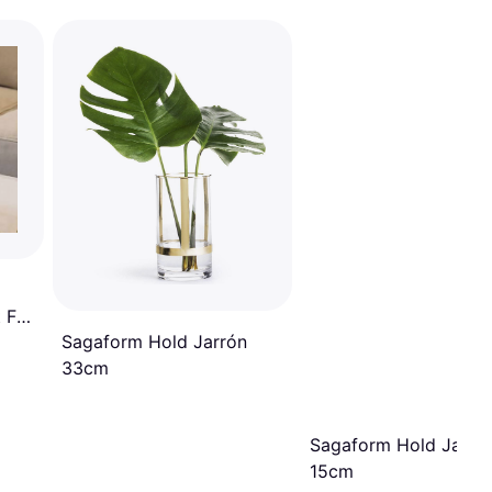
 For
Sagaform Hold Jarrón
33cm
For
Sagaform Hold Jarró
15cm
e