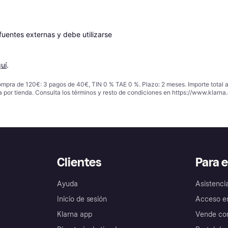
entes externas y debe utilizarse 
uí
.
ompra de 120€: 3 pagos de 40€, TIN 0 % TAE 0 %. Plazo: 2 meses. Importe total
a por tienda. Consulta los términos y resto de condiciones en
https://www.klarna.
Clientes
Para 
Ayuda
Asistenci
Inicio de sesión
Acceso e
Klarna app
Vende con