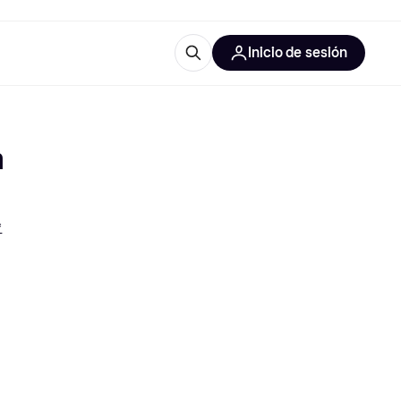
Inicio de sesión
Más información
les de oficina
Qué es Klarna?
m
*
las categorías