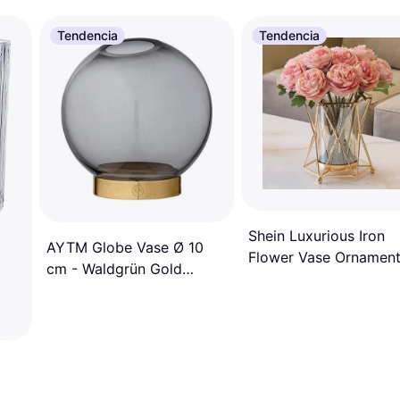
Tendencia
Tendencia
Shein Luxurious Iron
AYTM Globe Vase Ø 10
Flower Vase Ornament
cm - Waldgrün Gold
Home Living Room
Jarrón 10cm
Wedding Decoration,
Candlelit Dinner Prop 
Dining Room,Home
Decor,Flower
Vase,Centerpiece,Tabl