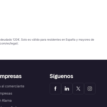
 adeudado 120€. Solo es válido para residentes en España y mayores de
com/es/legal/
.
empresas
Síguenos
a al comerciante
mpresas
 Klarna